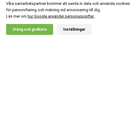
Våra samarbetspartner kommer att samla in data och använda cookies
för personifiering och mätning vid annonsering till dig.
Läs mer om
hur Google använder personuppgifter.
X
Stäng och godkänn
Inställningar
20% RABATT!
Kundsupport
Information
Populära kategorier