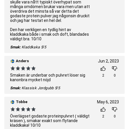
skulle vara nått typiskt överhypat som
många omdömen brukar vara men utan att
överdriva det minsta så var detta det
godaste protein pulver jag någonsin druckit
och jag har testat en hel del.
Den har verkligen en tydlig hint av
kladdkaka både i smak och doft, blandades
väldigt bra. 10/10
Smak:
Kladdkaka
5/5
Anders
Jun 2, 2023
Smaken är underbar och pulvret löser sig
2
0
kanonbra mycket nöjd
Smak:
Klassisk Jordgubb
5/5
Tobbe
May 6, 2023
Överlägset godaste proteinpulvret ( väldigt
2
0
kräsen ), smakar exakt som flytande
kladdkaka! 10/10