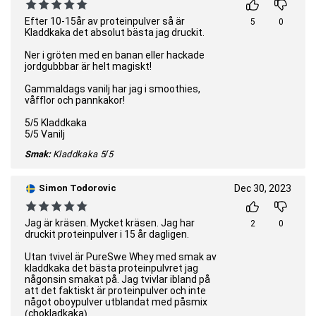
Efter 10-15år av proteinpulver så är
5
0
Kladdkaka det absolut bästa jag druckit.
Ner i gröten med en banan eller hackade
jordgubbbar är helt magiskt!
Gammaldags vanilj har jag i smoothies,
våfflor och pannkakor!
5/5 Kladdkaka
5/5 Vanilj
Smak:
Kladdkaka
5/5
Simon Todorovic
Dec 30, 2023
Jag är kräsen. Mycket kräsen. Jag har
2
0
druckit proteinpulver i 15 år dagligen.
Utan tvivel är PureSwe Whey med smak av
kladdkaka det bästa proteinpulvret jag
någonsin smakat på. Jag tvivlar ibland på
att det faktiskt är proteinpulver och inte
något oboypulver utblandat med påsmix
(chokladkaka).