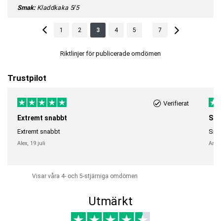
Smak:
Kladdkaka
5/5
...
1
2
3
4
5
7
Riktlinjer för publicerade omdömen
Trustpilot
Verifierat
Extremt snabbt
Sna
Extremt snabbt
Snab
Alex,
19 juli
Anni
Visar våra 4- och 5-stjärniga omdömen
Utmärkt