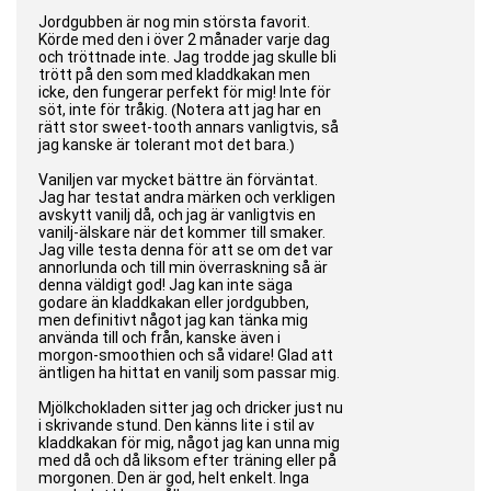
Jordgubben är nog min största favorit.
Körde med den i över 2 månader varje dag
och tröttnade inte. Jag trodde jag skulle bli
trött på den som med kladdkakan men
icke, den fungerar perfekt för mig! Inte för
söt, inte för tråkig. (Notera att jag har en
rätt stor sweet-tooth annars vanligtvis, så
jag kanske är tolerant mot det bara.)
Vaniljen var mycket bättre än förväntat.
Jag har testat andra märken och verkligen
avskytt vanilj då, och jag är vanligtvis en
vanilj-älskare när det kommer till smaker.
Jag ville testa denna för att se om det var
annorlunda och till min överraskning så är
denna väldigt god! Jag kan inte säga
godare än kladdkakan eller jordgubben,
men definitivt något jag kan tänka mig
använda till och från, kanske även i
morgon-smoothien och så vidare! Glad att
äntligen ha hittat en vanilj som passar mig.
Mjölkchokladen sitter jag och dricker just nu
i skrivande stund. Den känns lite i stil av
kladdkakan för mig, något jag kan unna mig
med då och då liksom efter träning eller på
morgonen. Den är god, helt enkelt. Inga