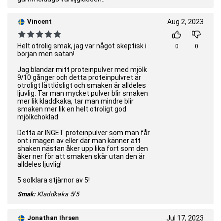
Vincent
Aug 2, 2023
Helt otrolig smak, jag var något skeptisk i
0
0
början men satan!
Jag blandar mitt proteinpulver med mjölk
9/10 gånger och detta proteinpulvret är
otroligt lättlösligt och smaken är alldeles
ljuvlig. Tar man mycket pulver blir smaken
mer lik kladdkaka, tar man mindre blir
smaken mer lik en helt otroligt god
mjölkchoklad.
Detta är INGET proteinpulver som man får
ont i magen av eller där man känner att
shaken nästan åker upp lika fort som den
åker ner för att smaken skär utan den är
alldeles ljuvlig!
5 solklara stjärnor av 5!
Smak:
Kladdkaka
5/5
Jonathan Ihrsen
Jul 17, 2023