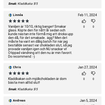
Smak:
Kladdkaka
5/5
Linnéa
Feb 11, 2024
Vaniljen är 10/10, riktig banger! Smakar
0
0
glass. Köpte den för nått år sedan och
kunde nästan inte förmå mig att dricka upp
den då, för det smakade.. ägg? Men det
måste ha varit en dålig batch för när jag
beställde senast var chokladen slut, så jag
provade vaniljen igen och NU snackar vi!
Otippad vändning att den nu är min favorit.
Do recommend :-)
Chris
Jan 27, 2024
Kladdkakan och mjölkchokladen är dom
0
0
bästa men alltid slut!
Smak:
Kladdkaka
5/5
Andreas
Jan 5, 2024