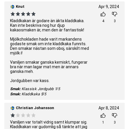
Knut
Apr 9, 2024
Kladdkakan är godare än äkta kladdkaka.
4
3
Kan inte beskriva nog hur djup
kakaosmaken är, men den är fantastisk!
Mjölkchokladen hade varit markandens
godaste smak om inte kladdkaka funnits.
Den smakar nästan som oboj, särskilt med
mjölk i!
Vaniljen smakar ganska kemiskt, fungerar
bra när man lagar mat men är annars
ganska meh.
Jordgubben var kass.
Smak:
Klassisk Jordgubb
1/5
Smak:
Kladdkaka
5/5
Christian Johansson
Apr 8, 2024
Vaniljen var totalt vidrig samt klumpar sig.
1
3
Kladdkakan var gudomlig så tänkte att jag