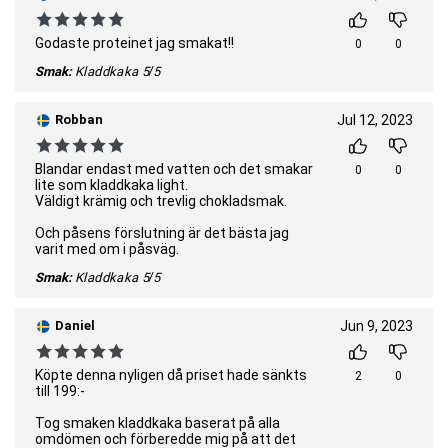
Godaste proteinet jag smakat!!
0
0
Smak:
Kladdkaka
5/5
Robban
Jul 12, 2023
Blandar endast med vatten och det smakar
0
0
lite som kladdkaka light.
Väldigt krämig och trevlig chokladsmak.
Och påsens förslutning är det bästa jag
varit med om i påsväg.
Smak:
Kladdkaka
5/5
Daniel
Jun 9, 2023
Köpte denna nyligen då priset hade sänkts
2
0
till 199:-
Tog smaken kladdkaka baserat på alla
omdömen och förberedde mig på att det