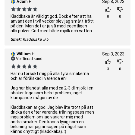
Adam H
Sep 8, 2023
Kladdkaka är väldigt god. Dock efter att ha
0
0
använt den i två veckor blev jag smått trött
på den. Men det är ju så med egentligen
alla pulver. God med både mjölk och vatten.
Smak:
Kladdkaka
5/5
William H
Sep 3, 2023
Verifierad kund
3
0
Har nu försökt mig på alla fyra smakerna
och är förälskad i varenda en!
Jag har blandat alla med ca 2-3 dl mjölk i en
shaker. Inga som helst problem, inget
klumpande i någon av de.
Kladdkakan är god. Jag blev lite trött på att
dricka den efter varenda träningspass men
inga problem om jag varierar mig med
andra smaker. Den känns lyxig som en
belöning när jag är sugen på något som
känns onyttigt (kladdkaka). :)