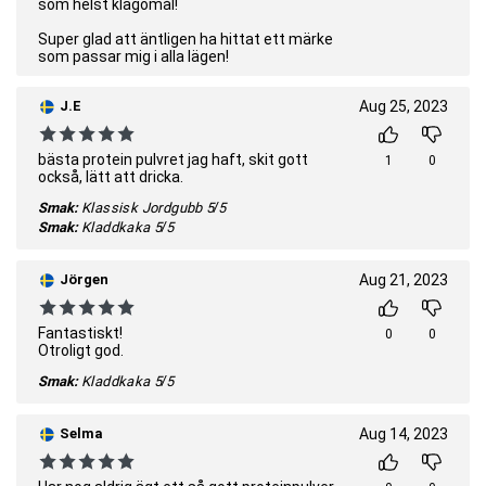
som helst klagomål!
Super glad att äntligen ha hittat ett märke
som passar mig i alla lägen!
J.E
Aug 25, 2023
bästa protein pulvret jag haft, skit gott
1
0
också, lätt att dricka.
Smak:
Klassisk Jordgubb
5/5
Smak:
Kladdkaka
5/5
Jörgen
Aug 21, 2023
Fantastiskt!
0
0
Otroligt god.
Smak:
Kladdkaka
5/5
Selma
Aug 14, 2023