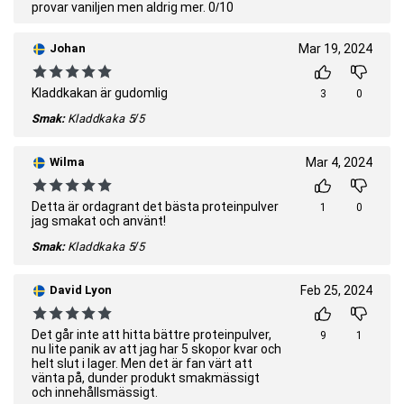
provar vaniljen men aldrig mer. 0/10
Johan
Mar 19, 2024
Kladdkakan är gudomlig
3
0
Smak:
Kladdkaka
5/5
Wilma
Mar 4, 2024
Detta är ordagrant det bästa proteinpulver
1
0
jag smakat och använt!
Smak:
Kladdkaka
5/5
David Lyon
Feb 25, 2024
Det går inte att hitta bättre proteinpulver,
9
1
nu lite panik av att jag har 5 skopor kvar och
helt slut i lager. Men det är fan värt att
vänta på, dunder produkt smakmässigt
och innehållsmässigt.