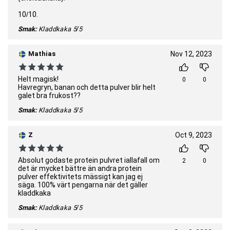
10/10.
Smak:
Kladdkaka
5/5
Mathias
Nov 12, 2023
Helt magisk!
0
0
Havregryn, banan och detta pulver blir helt
galet bra frukost??
Smak:
Kladdkaka
5/5
Z
Oct 9, 2023
Absolut godaste protein pulvret iallafall om
2
0
det är mycket bättre än andra protein
pulver effektivitets mässigt kan jag ej
säga. 100% värt pengarna när det gäller
kladdkaka
Smak:
Kladdkaka
5/5