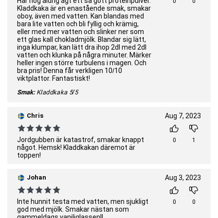
Har nog aldrig ägt ett så gott proteinpulver.
0
0
Kladdkaka är en enastående smak, smakar
oboy, även med vatten. Kan blandas med
bara lite vatten och bli fyllig och krämig,
eller med mer vatten och slinker ner som
ett glas kall chokladmjölk. Blandar sig lätt,
inga klumpar, kan lätt dra ihop 2dl med 2dl
vatten och klunka på några minuter. Märker
heller ingen större turbulens i magen. Och
bra pris! Denna får verkligen 10/10
viktplattor. Fantastiskt!
Smak:
Kladdkaka
5/5
Chris
Aug 7, 2023
Jordgubben är katastrof, smakar knappt
0
1
något. Hemsk! Kladdkakan däremot är
toppen!
Johan
Aug 3, 2023
Inte hunnit testa med vatten, men sjukligt
0
0
god med mjölk. Smakar nästan som
gammeldags vaniljglassen!!