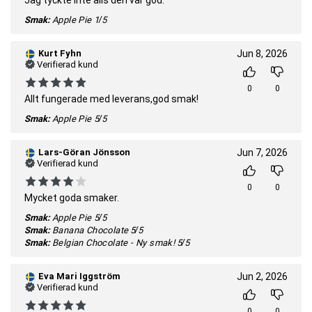
Jag tyckte inte alls den var god.
Smak:
Apple Pie
1/5
Kurt Fyhn
Jun 8, 2026
Verifierad kund
0
0
Allt fungerade med leverans,god smak!
Smak:
Apple Pie
5/5
Lars-Göran Jönsson
Jun 7, 2026
Verifierad kund
0
0
Mycket goda smaker.
Smak:
Apple Pie
5/5
Smak:
Banana Chocolate
5/5
Smak:
Belgian Chocolate - Ny smak!
5/5
Eva Mari Iggström
Jun 2, 2026
Verifierad kund
0
0