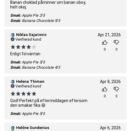
Banan choklad påminner om banan oboy,
helt okej.
Smak:
Apple Pie
2/5
Smak:
Banana Chocolate
5/5
Niklas Sajatovic
Apr 21, 2026
Verifierad kund
0
0
Enligt förväntan
Smak:
Apple Pie
5/5
Smak:
Banana Chocolate
4/5
Helena Thiman
Apr 8, 2026
Verifierad kund
0
0
God! Perfekt på eftermiddagen eftersom
den smakar fika 😄
Smak:
Apple Pie
5/5
Heléne Sundenius
Apr 6, 2026