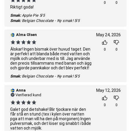
0
0
Riktigt goda!
Smak:
Apple Pie
5/5
Smak:
Belgian Chocolate - Ny smak!
5/5
Alma Olsen
May 24, 2026
Älskar! Ingen bismak över huvud taget. Den
0
0
är perfekt att blanda både med vatten och
mjölk och underbar med is till. Jag använde
den precis tillsammans med banan och ägg
och gjorde pannkakor och det blev perfekt!
Smak:
Belgian Chocolate - Ny smak!
5/5
Anna
May 12, 2026
Verifierad kund
0
0
Galet god dietshake! Blir tjockare när den
får stå en stund (tex i kylen över natten
pga att man vill ha den på morgonen) Ingen
pulversmak, och det löser sig snabbt i både
vatten och mjölk.