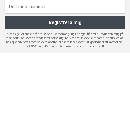
*Koden gäller endast på ordinarie priser och är giltig i 7 dagar från att du registrerat dig på
mmsports.se. Koden är endast för personligt bruk och får inte delas vidare eller publiceras.
Kan ej kombineras med studentrabatt eller andra rabattkoder. Du godkänner att ta emot mejl
och SMS från MM Sports. Du kan avregistrera dig när du vill!