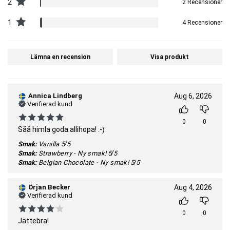
2
2 Recensioner
1
4 Recensioner
Lämna en recension
Visa produkt
Annica Lindberg
Aug 6, 2026
Verifierad kund
0
0
Såå himla goda allihopa! :-)
Smak:
Vanilla
5/5
Smak:
Strawberry - Ny smak!
5/5
Smak:
Belgian Chocolate - Ny smak!
5/5
Örjan Becker
Aug 4, 2026
Verifierad kund
0
0
Jättebra!