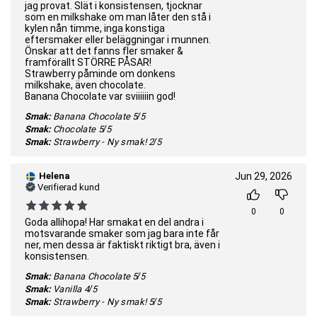
jag provat. Slät i konsistensen, tjocknar
som en milkshake om man låter den stå i
kylen nån timme, inga konstiga
eftersmaker eller beläggningar i munnen.
Önskar att det fanns fler smaker &
framförallt STÖRRE PÅSAR!
Strawberry påminde om donkens
milkshake, även chocolate.
Banana Chocolate var sviiiiiin god!
Smak:
Banana Chocolate
5/5
Smak:
Chocolate
5/5
Smak:
Strawberry - Ny smak!
2/5
Helena
Jun 29, 2026
Verifierad kund
0
0
Goda allihopa! Har smakat en del andra i
motsvarande smaker som jag bara inte får
ner, men dessa är faktiskt riktigt bra, även i
konsistensen.
Smak:
Banana Chocolate
5/5
Smak:
Vanilla
4/5
Smak:
Strawberry - Ny smak!
5/5