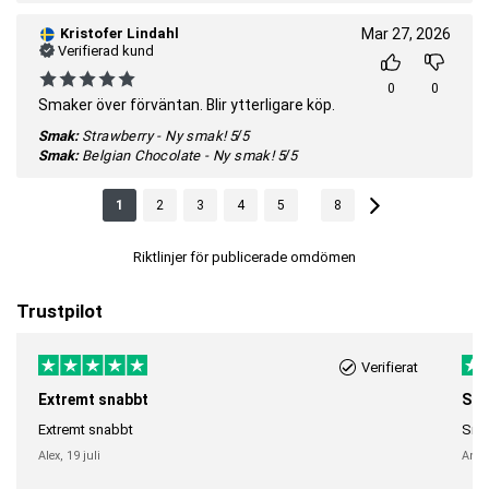
Kristofer Lindahl
Mar 27, 2026
Verifierad kund
0
0
Smaker över förväntan. Blir ytterligare köp.
Smak:
Strawberry - Ny smak!
5/5
Smak:
Belgian Chocolate - Ny smak!
5/5
...
1
2
3
4
5
8
Riktlinjer för publicerade omdömen
Trustpilot
Verifierat
Extremt snabbt
Sna
Extremt snabbt
Snab
Alex,
19 juli
Anni