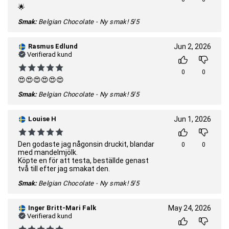
🌟
Smak:
Belgian Chocolate - Ny smak!
5/5
Rasmus Edlund
Jun 2, 2026
Verifierad kund
0
0
😍😍😍😍😍😍
Smak:
Belgian Chocolate - Ny smak!
5/5
Louise H
Jun 1, 2026
Den godaste jag någonsin druckit, blandar
0
0
med mandelmjölk.
Köpte en för att testa, beställde genast
två till efter jag smakat den.
Smak:
Belgian Chocolate - Ny smak!
5/5
Inger Britt-Mari Falk
May 24, 2026
Verifierad kund