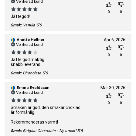
Verifierad kund
0
0
Jättegod!
Smak:
Vanilla
5/5
Anette Hellner
Apr 6, 2026
Verifierad kund
0
0
Jätte god,mäktig.
snabb leverans
Smak:
Chocolate
5/5
Emma Evaldsson
Mar 30, 2026
Verifierad kund
0
0
Smaken är god, den smakar choklad
är förmånlig.
Rekommenderas varmt!
Smak:
Belgian Chocolate - Ny smak!
5/5