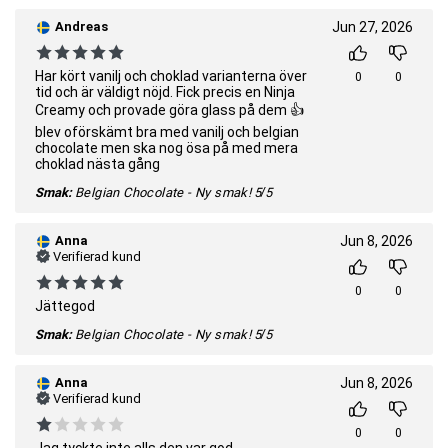
Andreas
Jun 27, 2026
Har kört vanilj och choklad varianterna över
0
0
tid och är väldigt nöjd. Fick precis en Ninja
Creamy och provade göra glass på dem 👍
blev oförskämt bra med vanilj och belgian
chocolate men ska nog ösa på med mera
choklad nästa gång
Smak:
Belgian Chocolate - Ny smak!
5/5
Anna
Jun 8, 2026
Verifierad kund
0
0
Jättegod
Smak:
Belgian Chocolate - Ny smak!
5/5
Anna
Jun 8, 2026
Verifierad kund
0
0