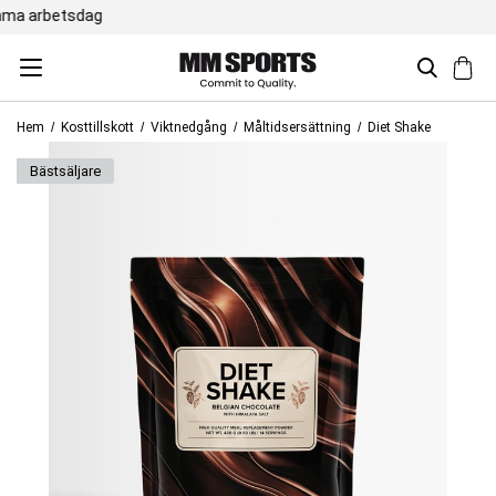
Trustpilot 4,5 / 5
Hem
Kosttillskott
Viktnedgång
Måltidsersättning
Diet Shake
bäst­säljare