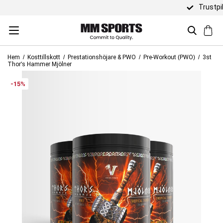
Trustpilot 4,5 / 5
Hem
Kosttillskott
Prestationshöjare & PWO
Pre-Workout (PWO)
3st
Thor's Hammer Mjölner
-15%