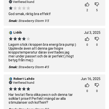
Verifierad kund
2
5
God smak, riktig bra effekt!
Smak:
Strawberry Storm
1/5
Lidéb
Jul 3, 2025
Lagom stick i kroppen bra energi bra pump:)
0
0
Upplevde även att denna gav högre
kroppstemperatur därav svettades jag
mer under passet och de är perfekt:) högt
betyg från mej:)
Smak:
Strawberry Storm
4/5
Robert Lahdo
Jun 16, 2025
Verifierad kund
0
0
Har testat flera olika pwo:n och denna tar
solklart priset! Perfekt mängd av alla
stimulanser och koffein!?