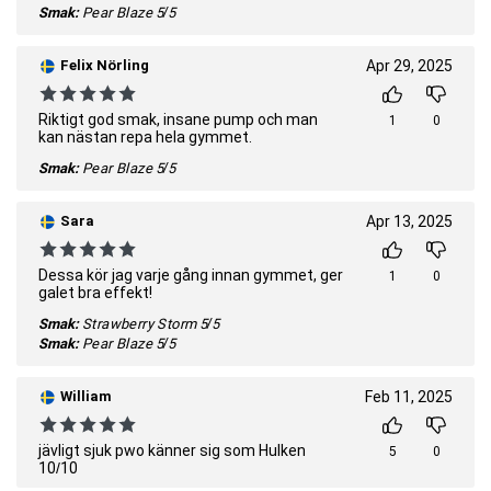
Smak:
Pear Blaze
5/5
Felix Nörling
Apr 29, 2025
Riktigt god smak, insane pump och man
1
0
kan nästan repa hela gymmet.
Smak:
Pear Blaze
5/5
Sara
Apr 13, 2025
Dessa kör jag varje gång innan gymmet, ger
1
0
galet bra effekt!
Smak:
Strawberry Storm
5/5
Smak:
Pear Blaze
5/5
William
Feb 11, 2025
jävligt sjuk pwo känner sig som Hulken
5
0
10/10