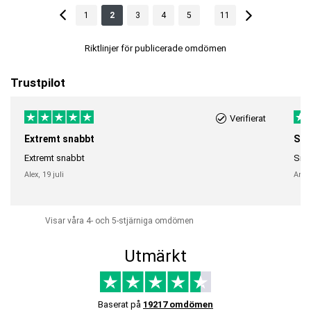
...
1
2
3
4
5
11
Riktlinjer för publicerade omdömen
Trustpilot
Verifierat
Extremt snabbt
Sna
Extremt snabbt
Snab
Alex,
19 juli
Anni
Visar våra 4- och 5-stjärniga omdömen
Utmärkt
Baserat på
19217 omdömen