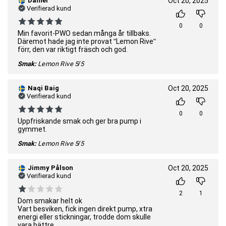
Daniel
Oct 20, 2025
Verifierad kund
0
0
Min favorit-PWO sedan många år tillbaks.
Däremot hade jag inte provat "Lemon Rive"
förr, den var riktigt fräsch och god.
Smak:
Lemon Rive
5/5
Naqi Baig
Oct 20, 2025
Verifierad kund
0
0
Uppfriskande smak och ger bra pump i
gymmet.
Smak:
Lemon Rive
5/5
Jimmy Pålson
Oct 20, 2025
Verifierad kund
2
1
Dom smakar helt ok
Vart besviken, fick ingen direkt pump, xtra
energi eller stickningar, trodde dom skulle
vara bättre.