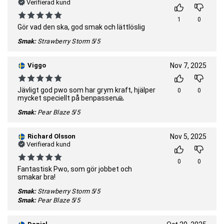
Verifierad kund
1
0
Gör vad den ska, god smak och lättlöslig
Smak:
Strawberry Storm
5/5
Viggo
Nov 7, 2025
Jävligt god pwo som har grym kraft, hjälper
0
0
mycket speciellt på benpassen🙏
Smak:
Pear Blaze
5/5
Richard Olsson
Nov 5, 2025
Verifierad kund
0
0
Fantastisk Pwo, som gör jobbet och
smakar bra!
Smak:
Strawberry Storm
5/5
Smak:
Pear Blaze
5/5