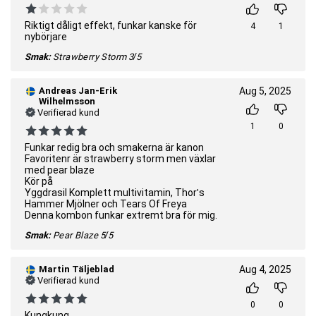
Riktigt dåligt effekt, funkar kanske för
4
1
nybörjare
Smak:
Strawberry Storm
3/5
Andreas Jan-Erik
Aug 5, 2025
Wilhelmsson
Verifierad kund
1
0
Funkar redig bra och smakerna är kanon
Favoritenr är strawberry storm men växlar
med pear blaze
Kör på
Yggdrasil Komplett multivitamin, Thor's
Hammer Mjölner och Tears Of Freya
Denna kombon funkar extremt bra för mig.
Smak:
Pear Blaze
5/5
Martin Täljeblad
Aug 4, 2025
Verifierad kund
0
0
Kungkung