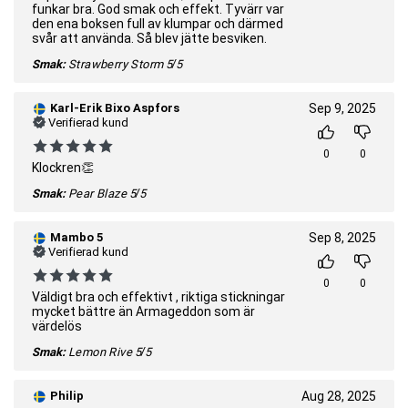
funkar bra. God smak och effekt. Tyvärr var
den ena boksen full av klumpar och därmed
svår att använda. Så blev jätte besviken.
Smak:
Strawberry Storm
5/5
Karl-Erik Bixo Aspfors
Sep 9, 2025
Verifierad kund
0
0
Klockren👏
Smak:
Pear Blaze
5/5
Mambo 5
Sep 8, 2025
Verifierad kund
0
0
Väldigt bra och effektivt , riktiga stickningar
mycket bättre än Armageddon som är
värdelös
Smak:
Lemon Rive
5/5
Philip
Aug 28, 2025