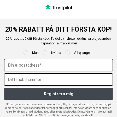
20% RABATT PÅ DITT FÖRSTA KÖP!
20% rabatt på ditt första köp! Ta del av nyheter, exklusiva erbjudanden,
inspiration & mycket mer.
Man
Kvinna
Vill ej ange
*Koden gäller endast på ordinarie priser och är giltig i 7 dagar från att du registrerat dig på
mmsports.se. Koden är endast för personligt bruk och får inte delas vidare eller publiceras.
Kan ej kombineras med studentrabatt eller andra rabattkoder. Du godkänner att ta emot mejl
och SMS från MM Sports. Du kan avregistrera dig när du vill!