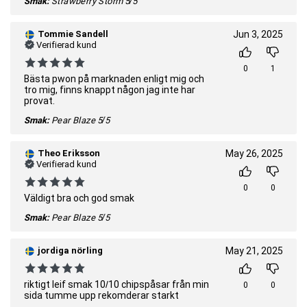
Smak:
Strawberry Storm
5/5
Tommie Sandell
Jun 3, 2025
Verifierad kund
0
1
Bästa pwon på marknaden enligt mig och
tro mig, finns knappt någon jag inte har
provat.
Smak:
Pear Blaze
5/5
Theo Eriksson
May 26, 2025
Verifierad kund
0
0
Väldigt bra och god smak
Smak:
Pear Blaze
5/5
jordiga nörling
May 21, 2025
riktigt leif smak 10/10 chipspåsar från min
0
0
sida tumme upp rekomderar starkt