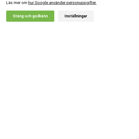
Läs mer om
hur Google använder personuppgifter.
X
Stäng och godkänn
Inställningar
20% RABATT!
Kundsupport
Information
Populära kategorier
Språk