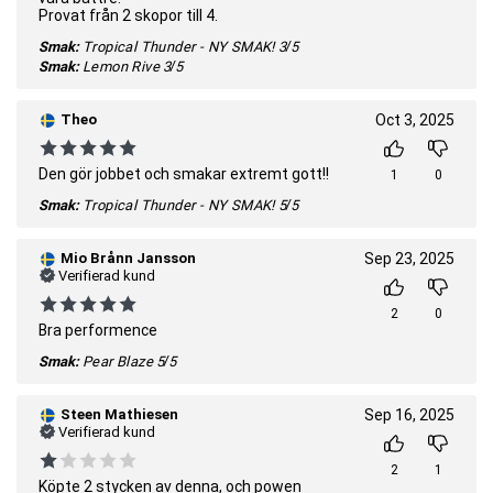
Provat från 2 skopor till 4.
Smak:
Tropical Thunder - NY SMAK!
3/5
Smak:
Lemon Rive
3/5
Theo
Oct 3, 2025
Den gör jobbet och smakar extremt gott!!
1
0
Smak:
Tropical Thunder - NY SMAK!
5/5
Mio Brånn Jansson
Sep 23, 2025
Verifierad kund
2
0
Bra performence
Smak:
Pear Blaze
5/5
Steen Mathiesen
Sep 16, 2025
Verifierad kund
2
1
Köpte 2 stycken av denna, och powen