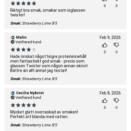
0
0
Riktigt bra smak, smakar som isglassen
twister!
Smak:
Strawberry Lime
5/5
Malin
Feb 9, 2026
Verifierad kund
0
0
Hade önskat något högre proteininnehåll
men fantastiskt god smak - precis som
glassen Twister som någon annan skrivit.
Bättre än allt annat jag testat!
Smak:
Strawberry Lime
5/5
Cecilia Nykvist
Feb 8, 2026
Verifierad kund
0
0
Mycket glatt överraskad av smaken!
Perfekt att blanda med vatten.
Smak:
Strawberry Lime
5/5