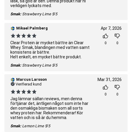
läsk, så god är den. Denna produkt har ni
verkligen lyckats med.
Smak:
Strawberry Lime
5/5
Mikael Palmberg
Apr 7, 2026
Clear Protein är mycket bättre än Clear
0
0
Whey. Smak, blandingen med vatten samt
konsistens är bättre.
Helt enkelt, en mycket bättre produkt.
Smak:
Strawberry Lime
5/5
Marcus Larsson
Mar 31, 2026
Verifierad kund
0
0
Jag lämnar sällan reviews, men denna
förtjänar det, äntligen något som inte har
den osmakliga bismaken som all sorts
whey protein har. Rekommenderar! Kör
vatten och is så är du hemma.
Smak:
Lemon Lime
5/5