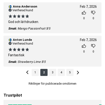
Anna Andersson
Feb 7, 2026
Verifierad kund
0
0
God och lättdrucken.
Smak:
Mango Passionfruit
5/5
Anton Lunde
Feb 7, 2026
Verifierad kund
0
0
Fantastisk
Smak:
Strawberry Lime
5/5
1
2
3
4
5
Riktlinjer för publicerade omdömen
Trustpilot