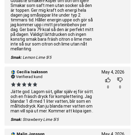
Godaste smaken! Köper om och om igen!
Smakar som saft men utan socker så den
är toppen. Ger mig kraft och energi hela
dagen jag småsippar lite under typ 2
timmars tid. Håller energin uppe och gör så
jag kommer upp i mitt proteinbehov per
dag. Ger bara 79 kcal så den är perfekt mitt
på dagen. Väldigt lättdrucken och ingen
konstig smak bara fräsh citron o lime men
inte så sur som citron och lime utan nåt
mellanting.
Smak:
Lemon Lime
5/5
Cecilia Isaksson
May 4, 2026
Verifierad kund
0
0
Jätte god. Lagom söt, gillar själv ej för sött.
och en fräsch dryck för komplettering. Jag
blandar 1 dl med 1 liter vatten, blir som en
måltidsdryck. Kan ju blanda mer vatten om
man vill spä ut mer. Kommer att köpa igen .
Smak:
Strawberry Lime
5/5
Malin Jonsson
May 4, 2026