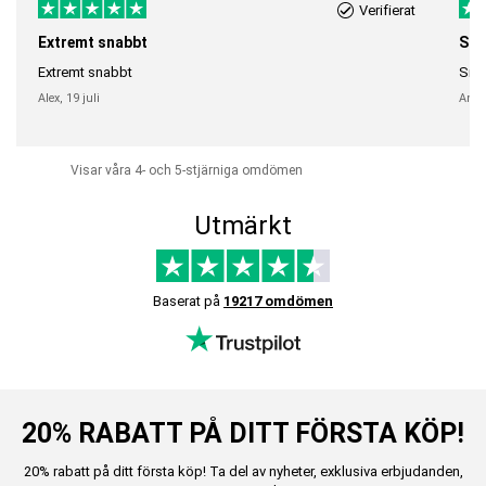
Verifierat
Extremt snabbt
Sna
Extremt snabbt
Snab
Alex,
19 juli
Anni
Visar våra 4- och 5-stjärniga omdömen
Utmärkt
Baserat på
19217 omdömen
20% RABATT PÅ DITT FÖRSTA KÖP!
20% rabatt på ditt första köp! Ta del av nyheter, exklusiva erbjudanden,