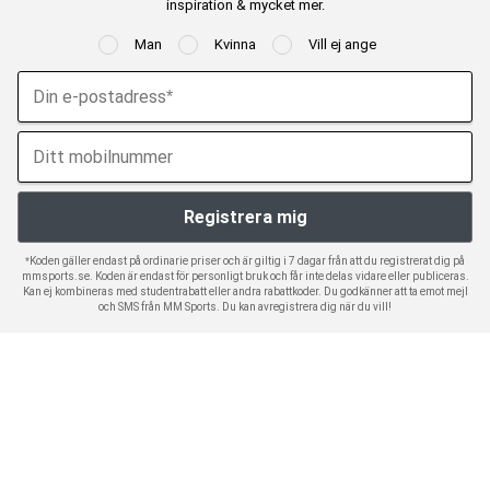
inspiration & mycket mer.
Man
Kvinna
Vill ej ange
*Koden gäller endast på ordinarie priser och är giltig i 7 dagar från att du registrerat dig på
mmsports.se. Koden är endast för personligt bruk och får inte delas vidare eller publiceras.
Kan ej kombineras med studentrabatt eller andra rabattkoder. Du godkänner att ta emot mejl
och SMS från MM Sports. Du kan avregistrera dig när du vill!