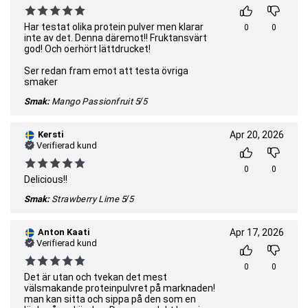
Har testat olika protein pulver men klarar
0
0
inte av det. Denna däremot!! Fruktansvärt
god! Och oerhört lättdrucket!
Ser redan fram emot att testa övriga
smaker
Smak:
Mango Passionfruit
5/5
Kersti
Apr 20, 2026
Verifierad kund
0
0
Delicious!!
Smak:
Strawberry Lime
5/5
Anton Kaati
Apr 17, 2026
Verifierad kund
0
0
Det är utan och tvekan det mest
välsmakande proteinpulvret på marknaden!
man kan sitta och sippa på den som en