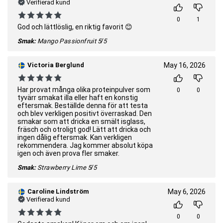
Verifierad kund
0
1
God och lättlöslig, en riktig favorit 😊
Smak:
Mango Passionfruit
5/5
Victoria Berglund
May 16, 2026
Har provat många olika proteinpulver som
0
0
tyvärr smakat illa eller haft en konstig
eftersmak. Beställde denna för att testa
och blev verkligen positivt överraskad. Den
smakar som att dricka en smält isglass,
fräsch och otroligt god! Lätt att dricka och
ingen dålig eftersmak. Kan verkligen
rekommendera. Jag kommer absolut köpa
igen och även prova fler smaker.
Smak:
Strawberry Lime
5/5
Caroline Lindström
May 6, 2026
Verifierad kund
0
0