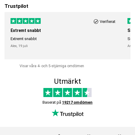
Trustpilot
Verifierat
Extremt snabbt
Sna
Extremt snabbt
Snab
Alex,
19 juli
Anni
Visar våra 4- och 5-stjärniga omdömen
Utmärkt
Baserat på
19217 omdömen