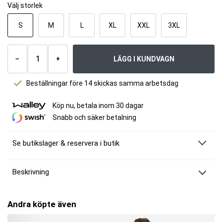
Välj storlek
S
M
L
XL
XXL
3XL
Antal
produkter
LÄGG I KUNDVAGN
−
+
Beställningar före 14 skickas samma arbetsdag
Köp nu, betala inom 30 dagar
Snabb och säker betalning
Se butikslager & reservera i butik
Beskrivning
MM Sports Joggers
Stilrena och bekväma joggers i en tyngre bomullsblandning som ger en
Andra köpte även
boxigare passform utan att kännas för tjocka. Tillverkade i 60% bomull och
40% polyester – en mjuk och slitstark kvalitet som kombinerar komfort och