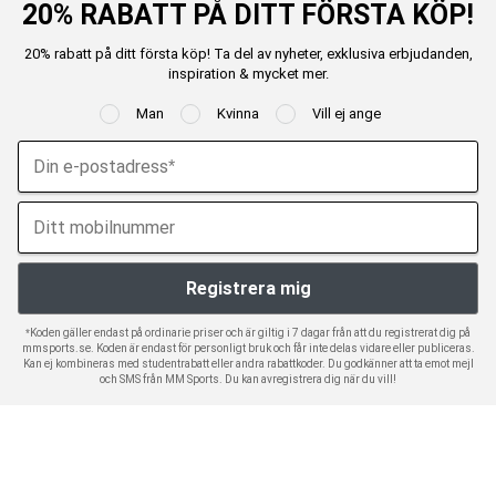
20% RABATT PÅ DITT FÖRSTA KÖP!
20% rabatt på ditt första köp! Ta del av nyheter, exklusiva erbjudanden,
inspiration & mycket mer.
Man
Kvinna
Vill ej ange
*Koden gäller endast på ordinarie priser och är giltig i 7 dagar från att du registrerat dig på
mmsports.se. Koden är endast för personligt bruk och får inte delas vidare eller publiceras.
Kan ej kombineras med studentrabatt eller andra rabattkoder. Du godkänner att ta emot mejl
och SMS från MM Sports. Du kan avregistrera dig när du vill!