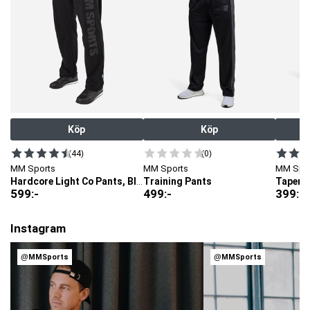
Köp
Köp
(44)
(0)
MM Sports
MM Sports
MM Spo
Training Pants
Hardcore Light Co Pants, Black
599
:-
499
:-
399
:-
Instagram
@MMSports
@MMSports