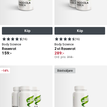
Köp
Köp
(16)
(16)
Body Science
Body Science
Rosenrot
2 st Rosenrot
159
:-
289
:-
Ord. pris:
318
:-
-14%
bäst­säljare