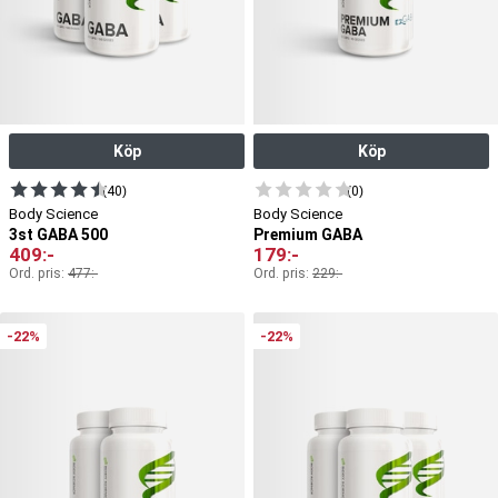
Köp
Köp
(40)
(0)
Body Science
Body Science
3st GABA 500
Premium GABA
409
:-
179
:-
Ord. pris:
477
:-
Ord. pris:
229
:-
-22%
-22%