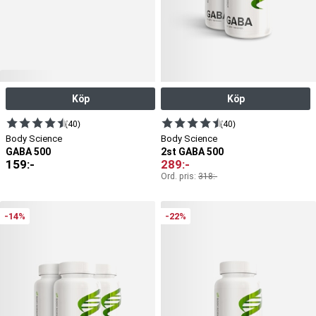
Köp
Köp
(40)
(40)
Body Science
Body Science
GABA 500
2st GABA 500
159
:-
289
:-
Ord. pris:
318
:-
-14%
-22%