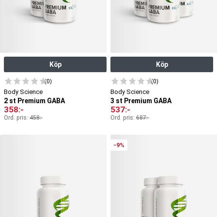
Köp
Köp
(0)
(0)
Body Science
Body Science
2 st Premium GABA
3 st Premium GABA
358
:-
537
:-
Ord. pris:
458
:-
Ord. pris:
687
:-
-9%