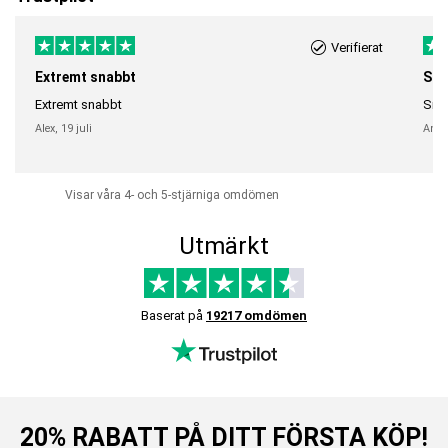
Verifierat
Extremt snabbt
Sna
Extremt snabbt
Snab
Alex,
19 juli
Anni
Visar våra 4- och 5-stjärniga omdömen
Utmärkt
Baserat på
19217 omdömen
20% RABATT PÅ DITT FÖRSTA KÖP!