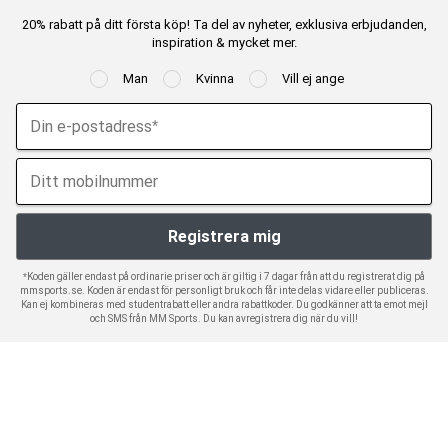
20% rabatt på ditt första köp! Ta del av nyheter, exklusiva erbjudanden,
inspiration & mycket mer.
Man
Kvinna
Vill ej ange
*Koden gäller endast på ordinarie priser och är giltig i 7 dagar från att du registrerat dig på
mmsports.se. Koden är endast för personligt bruk och får inte delas vidare eller publiceras.
Kan ej kombineras med studentrabatt eller andra rabattkoder. Du godkänner att ta emot mejl
och SMS från MM Sports. Du kan avregistrera dig när du vill!