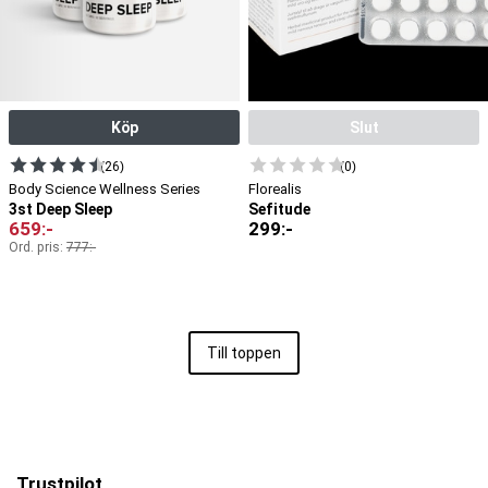
Köp
Slut
(26)
(0)
Body Science Wellness Series
Florealis
3st Deep Sleep
Sefitude
659
:-
299
:-
Ord. pris:
777
:-
Till toppen
Trustpilot