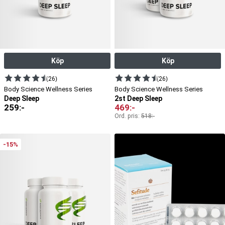
Köp
Köp
(26)
(26)
Body Science Wellness Series
Body Science Wellness Series
Deep Sleep
2st Deep Sleep
259
:-
469
:-
Ord. pris:
518
:-
-15%