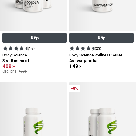
Köp
Köp
(16)
(23)
Body Science
Body Science Wellness Series
3 st Rosenrot
Ashwagandha
409
:-
149
:-
Ord. pris:
477
:-
-9%