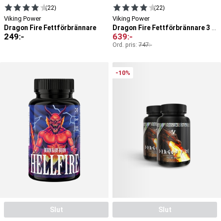
(22)
(22)
Viking Power
Viking Power
Dragon Fire Fettförbrännare
Dragon Fire Fettförbrännare 3 st
249
:-
639
:-
Ord. pris:
747
:-
-10%
Slut
Slut