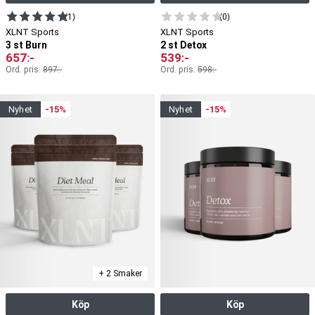
(1)
(0)
XLNT Sports
XLNT Sports
3 st Burn
2 st Detox
657
:-
539
:-
Ord. pris:
897
:-
Ord. pris:
598
:-
nyhet
-15%
nyhet
-15%
+ 2 Smaker
Köp
Köp