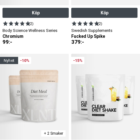
Köp
Köp
(2)
(2)
Body Science Wellness Series
Swedish Supplements
Chromium
Fucked Up Spike
99
:-
379
:-
nyhet
-10%
-15%
+ 2 Smaker