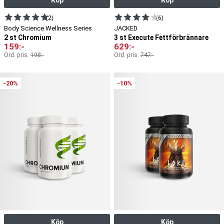
Köp
Köp
(2)
(6)
Body Science Wellness Series
JACKED
2 st Chromium
3 st Execute Fettförbrännare
159
:-
629
:-
Ord. pris:
198
:-
Ord. pris:
747
:-
-20%
-10%
Köp
Köp