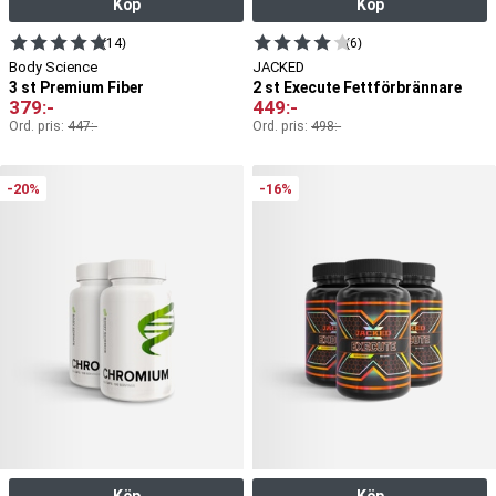
Köp
Köp
(14)
(6)
Body Science
JACKED
3 st Premium Fiber
2 st Execute Fettförbrännare
379
:-
449
:-
Ord. pris:
447
:-
Ord. pris:
498
:-
-20%
-16%