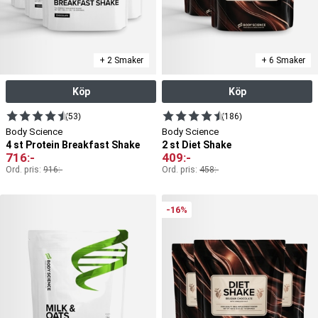
+ 2 Smaker
+ 6 Smaker
Köp
Köp
(53)
(186)
Body Science
Body Science
4 st Protein Breakfast Shake
2 st Diet Shake
716
:-
409
:-
Ord. pris:
916
:-
Ord. pris:
458
:-
-16%