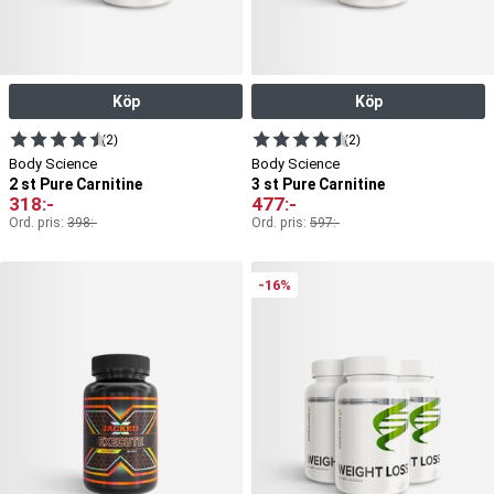
Köp
Köp
(2)
(2)
Body Science
Body Science
2 st Pure Carnitine
3 st Pure Carnitine
318
:-
477
:-
Ord. pris:
398
:-
Ord. pris:
597
:-
-16%