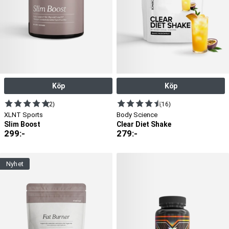
exempelvis kombinera en termogen fettförbrännare med ett
aptithämmande kosttillskott eller ett som stödjer funktionen av
sköldkörteln.
Köp
Köp
(2)
(16)
XLNT Sports
Body Science
Slim Boost
Clear Diet Shake
299
:-
279
:-
nyhet