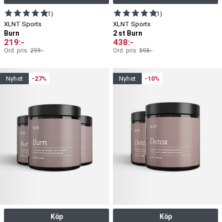
(1)
(1)
XLNT Sports
XLNT Sports
Burn
2 st Burn
219
:-
438
:-
Ord. pris:
299
:-
Ord. pris:
598
:-
nyhet
-27%
nyhet
-10%
Köp
Köp