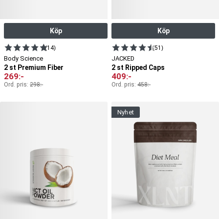
Köp
Köp
(14)
(51)
Body Science
JACKED
2 st Premium Fiber
2 st Ripped Caps
269
:-
409
:-
Ord. pris:
298
:-
Ord. pris:
458
:-
nyhet