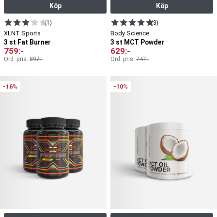
Köp
Köp
(1)
(3)
XLNT Sports
Body Science
3 st Fat Burner
3 st MCT Powder
759
:-
629
:-
Ord. pris:
897
:-
Ord. pris:
747
:-
-16%
-10%