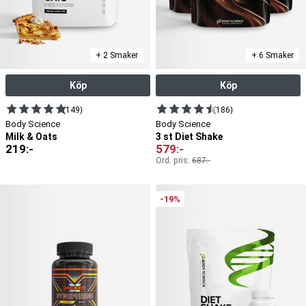
+ 2 Smaker
+ 6 Smaker
Köp
Köp
(149)
(186)
Body Science
Body Science
Milk & Oats
3 st Diet Shake
219
:-
579
:-
Ord. pris:
687
:-
-19%