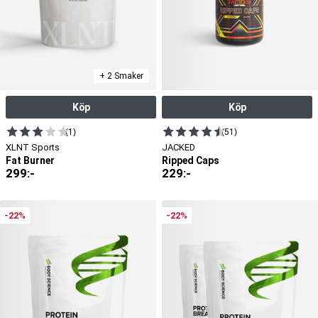
+ 2 Smaker
Köp
Köp
(1)
(51)
XLNT Sports
JACKED
Fat Burner
Ripped Caps
299
:-
229
:-
-22%
-22%