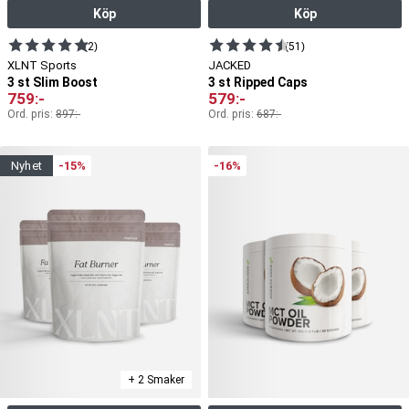
Köp
Köp
(2)
(51)
XLNT Sports
JACKED
3 st Slim Boost
3 st Ripped Caps
759
:-
579
:-
Ord. pris:
897
:-
Ord. pris:
687
:-
nyhet
-15%
-16%
+ 2 Smaker