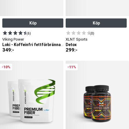
Köp
Köp
(6)
(0)
Viking Power
XLNT Sports
Detox
Loki - Koffeinfri fettförbrännare
349
:-
299
:-
-10%
-11%