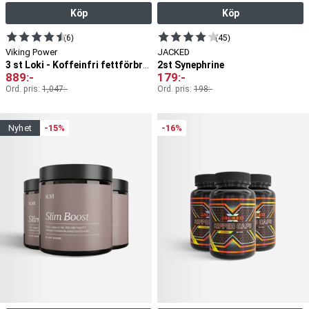
Köp
Köp
(6)
(45)
Viking Power
JACKED
2st Synephrine
3 st Loki - Koffeinfri fettförbrännare
889
:-
179
:-
Ord. pris:
1,047
:-
Ord. pris:
198
:-
nyhet
-15%
-16%