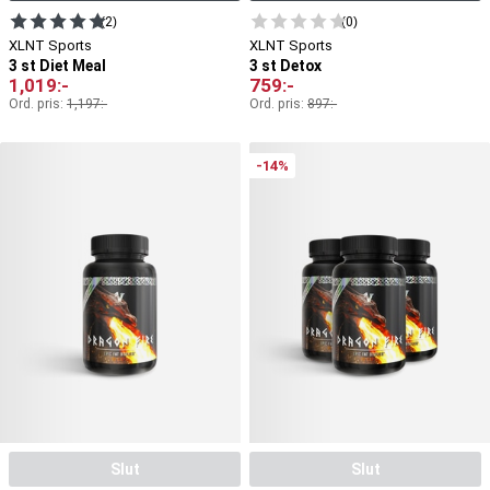
(2)
(0)
XLNT Sports
XLNT Sports
3 st Diet Meal
3 st Detox
1,019
:-
759
:-
Ord. pris:
1,197
:-
Ord. pris:
897
:-
-14%
Slut
Slut