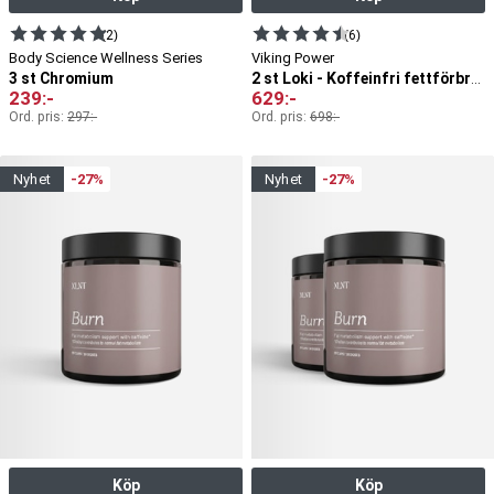
(2)
(6)
Body Science Wellness Series
Viking Power
3 st Chromium
2 st Loki - Koffeinfri fettförbrännare
239
:-
629
:-
Ord. pris:
297
:-
Ord. pris:
698
:-
nyhet
-27%
nyhet
-27%
Köp
Köp