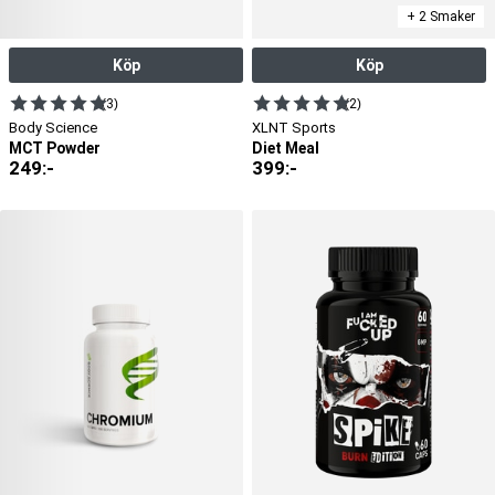
+ 2 Smaker
Köp
Köp
(3)
(2)
Body Science
XLNT Sports
MCT Powder
Diet Meal
249
:-
399
:-