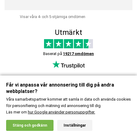
Visar våra 4- och 5-stjärniga omdömen
Utmärkt
Baserat på
19217 omdömen
Får vi anpassa vår annonsering till dig på andra
20% RABATT PÅ DITT FÖRSTA KÖP!
webbplatser?
Våra samarbetspartner kommer att samla in data och använda cookies
20% rabatt på ditt första köp! Ta del av nyheter, exklusiva erbjudanden,
för personifiering och mätning vid annonsering till dig.
inspiration & mycket mer.
Läs mer om
hur Google använder personuppgifter.
Man
Kvinna
Vill ej ange
X
Stäng och godkänn
Inställningar
20% RABATT!