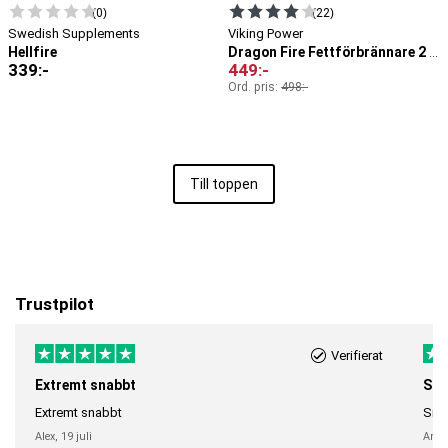
(0)
(22)
Swedish Supplements
Viking Power
Hellfire
Dragon Fire Fettförbrännare 2 st
339
:-
449
:-
Ord. pris:
498
:-
Till toppen
Trustpilot
Verifierat
Extremt snabbt
Sna
Extremt snabbt
Snab
Alex,
19 juli
Anni