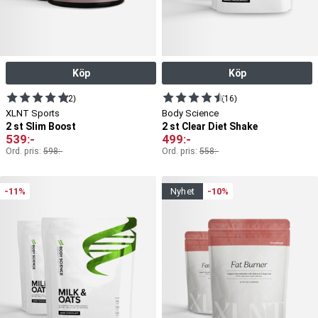
Köp
Köp
(2)
(16)
XLNT Sports
Body Science
2 st Slim Boost
2 st Clear Diet Shake
539
:-
499
:-
Ord. pris:
598
:-
Ord. pris:
558
:-
-11%
nyhet
-10%