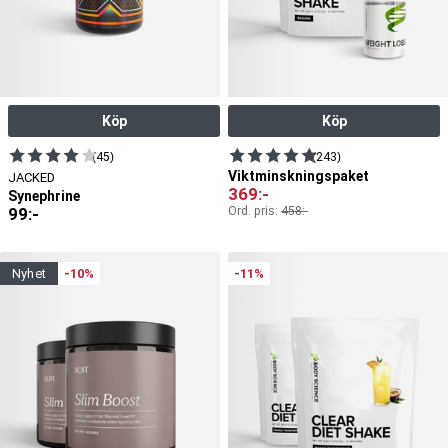
Köp
Köp
(45)
(243)
Viktminskningspaket
JACKED
369
:-
Synephrine
99
:-
Ord. pris:
458
:-
nyhet
-10%
-11%