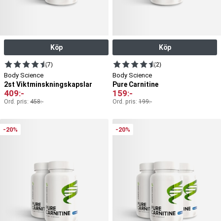
Köp
Köp
(7)
(2)
Body Science
Body Science
2st Viktminskningskapslar
Pure Carnitine
409
:-
159
:-
Ord. pris:
458
:-
Ord. pris:
199
:-
-20%
-20%