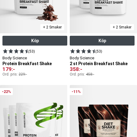
+ 2 Smaker
+ 2 Smaker
Köp
Köp
(53)
(53)
Body Science
Body Science
Protein Breakfast Shake
2 st Protein Breakfast Shake
179
:-
358
:-
Ord. pris:
229
:-
Ord. pris:
458
:-
-22%
-11%