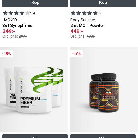
Köp
Köp
(45)
(3)
JACKED
Body Science
3st Synephrine
2 st MCT Powder
249
:-
449
:-
Ord. pris:
297
:-
Ord. pris:
498
:-
-15%
-10%