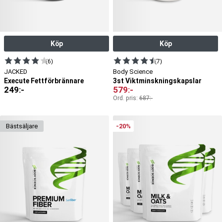
Köp
Köp
(6)
(7)
JACKED
Body Science
Execute Fettförbrännare
3st Viktminskningskapslar
249
:-
579
:-
Ord. pris:
687
:-
bäst­säljare
-20%