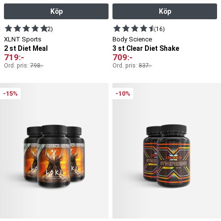
Köp
Köp
(2)
(16)
XLNT Sports
Body Science
2 st Diet Meal
3 st Clear Diet Shake
719
:-
709
:-
Ord. pris:
798
:-
Ord. pris:
837
:-
-15%
-10%