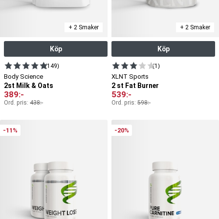
+ 2 Smaker
+ 2 Smaker
Köp
Köp
(149)
(1)
Body Science
XLNT Sports
2st Milk & Oats
2 st Fat Burner
389
:-
539
:-
Ord. pris:
438
:-
Ord. pris:
598
:-
-11%
-20%