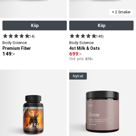
+ 2 Smaker
Köp
Köp
(14)
(149)
Body Science
Body Science
Premium Fiber
4st Milk & Oats
149
:-
699
:-
Ord. pris:
876
:-
nyhet