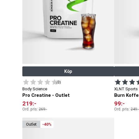
Köp
(0)
Body Science
XLNT Sports
Pro Creatine - Outlet
Burn Koffei
219
:-
99
:-
Ord. pris:
269
:-
Ord. pris:
249
:-
outlet
-40%