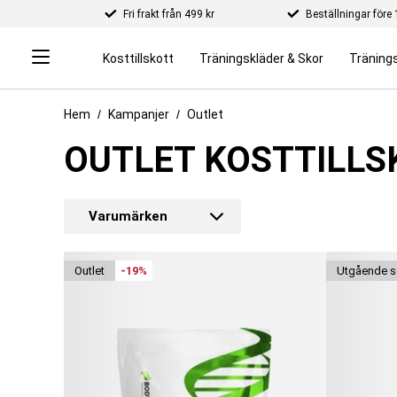
Fri frakt från 499 kr
Beställningar för
Kosttillskott
Träningskläder & Skor
Tränings
Hem
Kampanjer
Outlet
OUTLET KOSTTILLS
Varumärken
outlet
-19%
utgående s