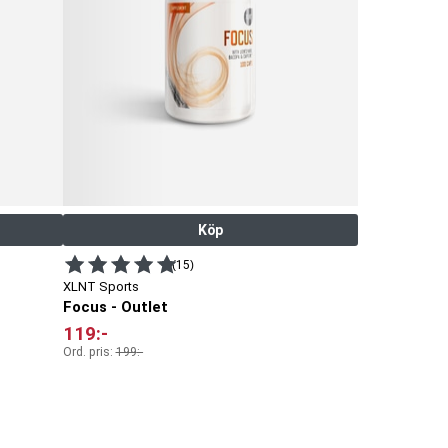
Köp
(15)
XLNT Sports
Focus - Outlet
119
:-
Ord. pris:
199
:-