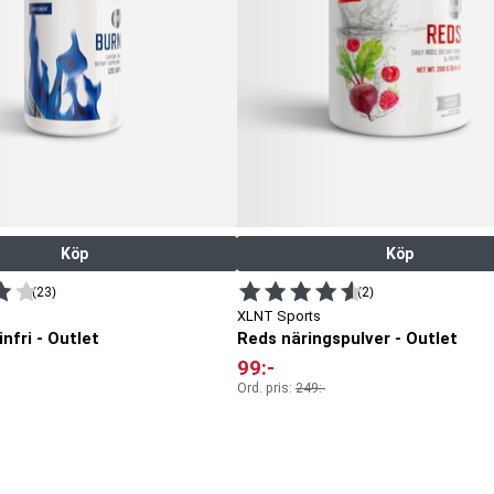
Köp
Köp
(23)
(2)
XLNT Sports
nfri - Outlet
Reds näringspulver - Outlet
99
:-
Ord. pris:
249
:-