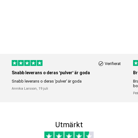
Verifierat
Snabb leverans o deras 'pulver' är goda
Br
Snabb leverans o deras 'pulver' är goda
Br
bo
Annika Larsson,
19 juli
Pet
Utmärkt