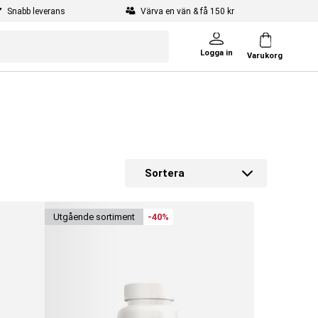
Snabb leverans
Värva en vän & få 150 kr
Logga in
Varukorg
Sortera
utgående sortiment
-40%