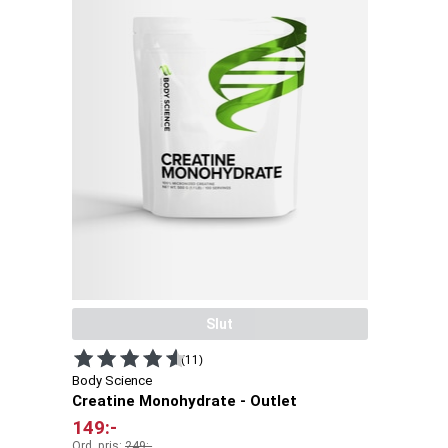
Slut
(11)
Body Science
Creatine Monohydrate - Outlet
149
:-
Ord. pris:
249
:-