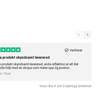
Verifierat
a produkt skyndsamt levererad
Riktigt br
a produkt skyndsamt levererad, enda reflektion är att det
Riktigt bra 
rde följt med en skopa som mäter upp 2g portion.
Gunilla Elisa
er,
19 juli
Visar våra 4- och 5-stjärniga omdömen