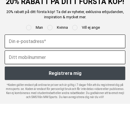
20% RABATT PÅ DITT FÖRSTA KÖP!
20% rabatt på ditt första köp! Ta del av nyheter, exklusiva erbjudanden,
inspiration & mycket mer.
Man
Kvinna
Vill ej ange
*Koden gäller endast på ordinarie priser och är giltig i 7 dagar från att du registrerat dig på
mmsports.se. Koden är endast för personligt bruk och får inte delas vidare eller publiceras.
Kan ej kombineras med studentrabatt eller andra rabattkoder. Du godkänner att ta emot mejl
och SMS från MM Sports. Du kan avregistrera dig när du vill!