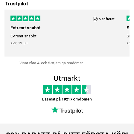
Trustpilot
Verifierat
Extremt snabbt
Sna
Extremt snabbt
Snab
Alex,
19 juli
Anni
Visar våra 4- och 5-stjärniga omdömen
Utmärkt
Baserat på
19217 omdömen