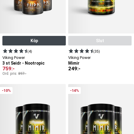
Köp
Slut
(4)
(35)
Viking Power
Viking Power
3 st Seidr - Nootropic
Mimir
759
:-
249
:-
Ord. pris:
897
:-
-10%
-14%