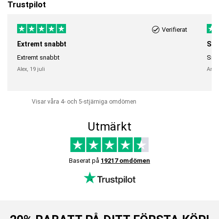
Trustpilot
Verifierat
Extremt snabbt
Sna
Extremt snabbt
Snab
Alex,
19 juli
Anni
Visar våra 4- och 5-stjärniga omdömen
Utmärkt
Baserat på
19217 omdömen