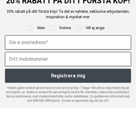
20% RABATT PÅ DITT FÖRSTA KÖP!
20% rabatt på ditt första köp! Ta del av nyheter, exklusiva erbjudanden,
inspiration & mycket mer.
Man
Kvinna
Vill ej ange
*Koden gäller endast på ordinarie priser och är giltig i 7 dagar från att du registrerat dig på
mmsports.se. Koden är endast för personligt bruk och får inte delas vidare eller publiceras.
Kan ej kombineras med studentrabatt eller andra rabattkoder. Du godkänner att ta emot mejl
och SMS från MM Sports. Du kan avregistrera dig när du vill!