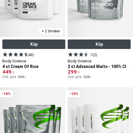
+ 2 Smaker
Köp
Köp
(40)
(2)
Body Science
Body Science
4 st Cream Of Rice
2 st Advanced Malto - 100% Cluster Dextrin®
449
:-
299
:-
Ord. pris:
596
:-
Ord. pris:
338
:-
-16%
-15%