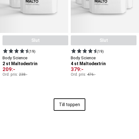
Slut
Slut
(19)
(19)
Body Science
Body Science
2 st Maltodextrin
4 st Maltodextrin
209
:-
379
:-
Ord. pris:
238
:-
Ord. pris:
476
:-
Till toppen