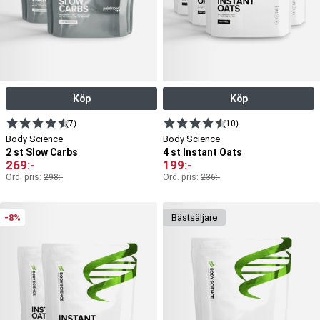
Köp
Köp
(7)
(10)
Body Science
Body Science
2 st Slow Carbs
4 st Instant Oats
269
:-
199
:-
Ord. pris:
298
:-
Ord. pris:
236
:-
-8%
bäst­säljare