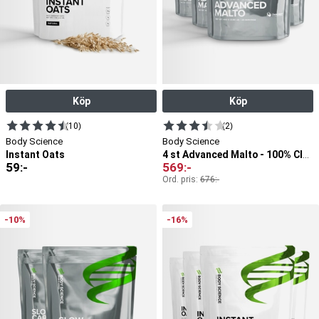
Köp
Köp
(10)
(2)
Body Science
Body Science
Instant Oats
4 st Advanced Malto - 100% Cluster Dextrin®
59
:-
569
:-
Ord. pris:
676
:-
-10%
-16%