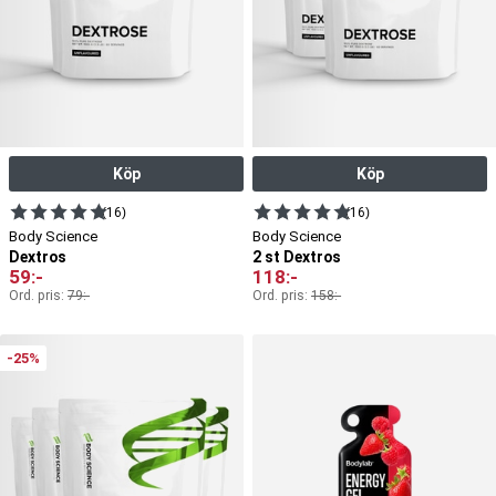
Köp
Köp
(16)
(16)
Body Science
Body Science
Dextros
2 st Dextros
59
:-
118
:-
Ord. pris:
79
:-
Ord. pris:
158
:-
-25%