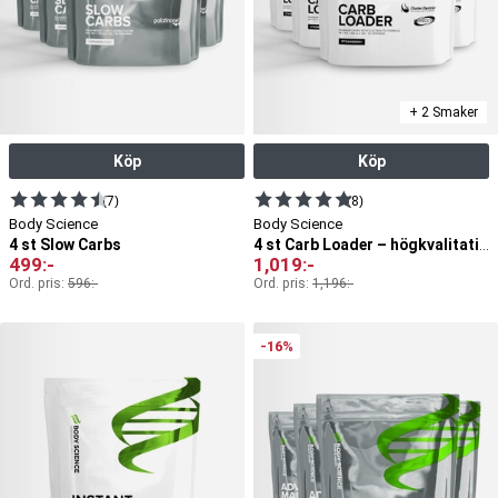
+ 2 Smaker
Köp
Köp
(7)
(8)
Body Science
Body Science
4 st Slow Carbs
4 st Carb Loader – högkvalitativ sportdryck
499
:-
1,019
:-
Ord. pris:
596
:-
Ord. pris:
1,196
:-
-16%