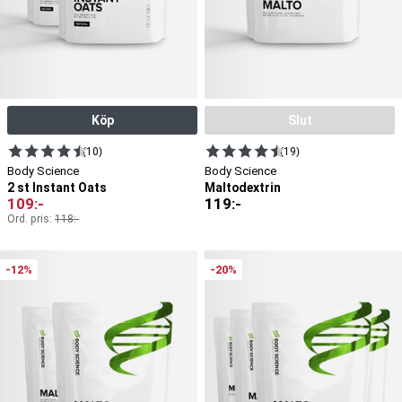
Köp
Slut
(10)
(19)
Body Science
Body Science
2 st Instant Oats
Maltodextrin
109
:-
119
:-
Ord. pris:
118
:-
-12%
-20%