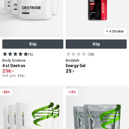
+ 4 Smaker
Köp
Köp
(16)
(0)
Body Science
Bodylab
4 st Dextros
Energy Gel
236
:-
25
:-
Ord. pris:
316
:-
-25%
-12%