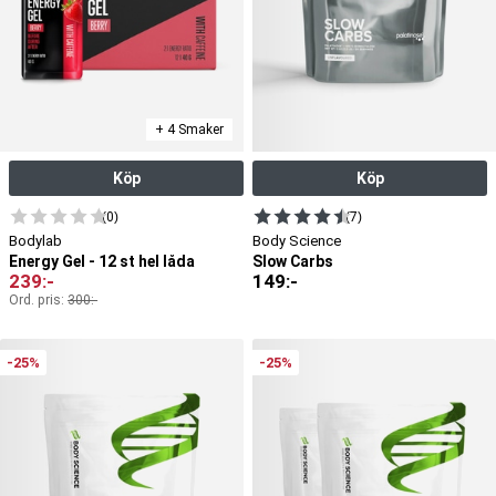
+ 4 Smaker
Köp
Köp
(0)
(7)
Bodylab
Body Science
Energy Gel - 12 st hel låda
Slow Carbs
239
:-
149
:-
Ord. pris:
300
:-
-25%
-25%