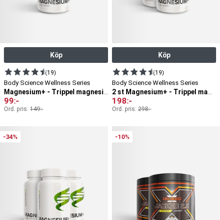
Köp
Köp
(19)
(19)
Body Science Wellness Series
Body Science Wellness Series
Magnesium+ - Trippel magnesium
2 st Magnesium+ - Trippel magnesium
99
:-
198
:-
Ord. pris:
149
:-
Ord. pris:
298
:-
-34%
-10%