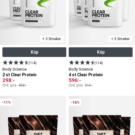
+ 3 Smaker
+ 3 Smaker
Köp
Köp
(114)
(114)
Body Science
Body Science
2 st Clear Protein
4 st Clear Protein
298
:-
596
:-
Ord. pris:
458
:-
Ord. pris:
916
:-
-11%
-16%