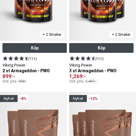
+ 2 Smaker
+ 2 Smaker
Köp
Köp
(111)
(111)
Viking Power
Viking Power
2 st Armageddon - PWO
3 st Armageddon - PWO
899
:-
1,269
:-
Ord. pris:
998
:-
Ord. pris:
1,497
:-
nyhet
-8%
nyhet
-12%