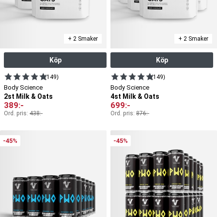
+ 2 Smaker
+ 2 Smaker
Köp
Köp
(149)
(149)
Body Science
Body Science
2st Milk & Oats
4st Milk & Oats
389
:-
699
:-
Ord. pris:
438
:-
Ord. pris:
876
:-
-45%
-45%