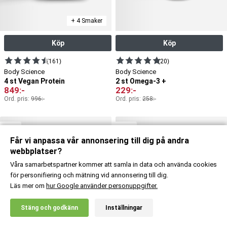
+ 4 Smaker
Köp
Köp
(161)
(20)
Body Science
Body Science
4 st Vegan Protein
2 st Omega-3 +
849
:-
229
:-
Ord. pris:
996
:-
Ord. pris:
258
:-
-15%
-22%
Får vi anpassa vår annonsering till dig på andra
webbplatser?
Våra samarbetspartner kommer att samla in data och använda cookies
för personifiering och mätning vid annonsering till dig.
Läs mer om
hur Google använder personuppgifter.
X
Stäng och godkänn
Inställningar
20% RABATT!