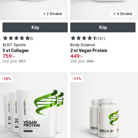
+ 3 Smaker
+ 4 Smaker
Köp
Köp
(3)
(161)
XLNT Sports
Body Science
3 st Collagen
2 st Vegan Protein
759
:-
449
:-
Ord. pris:
897
:-
Ord. pris:
498
:-
-15%
-11%