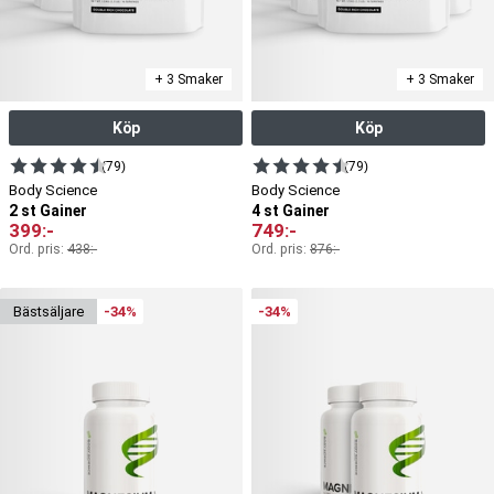
+ 3 Smaker
+ 3 Smaker
Köp
Köp
(79)
(79)
Body Science
Body Science
2 st Gainer
4 st Gainer
399
:-
749
:-
Ord. pris:
438
:-
Ord. pris:
876
:-
bäst­säljare
-34%
-34%