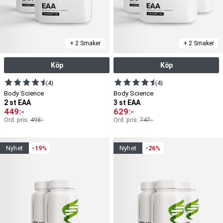
+ 2 Smaker
+ 2 Smaker
Köp
Köp
(4)
(4)
Body Science
Body Science
2 st EAA
3 st EAA
449
:-
629
:-
Ord. pris:
498
:-
Ord. pris:
747
:-
nyhet
-19%
nyhet
-26%