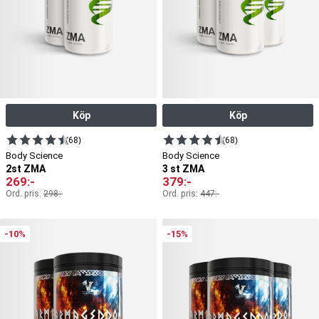
Köp
Köp
(68)
(68)
Body Science
Body Science
2st ZMA
3 st ZMA
269
:-
379
:-
Ord. pris:
298
:-
Ord. pris:
447
:-
-10%
-15%