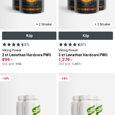
+ 2 Smaker
+ 2 Smaker
Köp
Köp
(57)
(57)
Viking Power
Viking Power
2 st Leviathan Hardcore PWO
3 st Leviathan Hardcore PWO
899
:-
1,279
:-
Ord. pris:
998
:-
Ord. pris:
1,497
:-
-10%
-16%