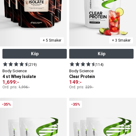
+ 5 Smaker
+ 3 Smaker
Köp
Köp
(219)
(114)
Body Science
Body Science
4 st Whey Isolate
Clear Protein
1,699
:-
149
:-
Ord. pris:
1,996
:-
Ord. pris:
229
:-
-35%
-35%