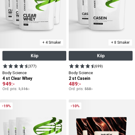
+ 4 Smaker
+ 8 Smaker
Köp
Köp
(377)
(699)
Body Science
Body Science
4 st Clear Whey
2 st Casein
949
:-
489
:-
Ord. pris:
1,116
:-
Ord. pris:
558
:-
-19%
-10%