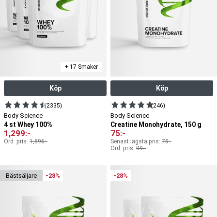
+ 17 Smaker
Köp
Köp
(2335)
(246)
Body Science
Body Science
4 st Whey 100%
Creatine Monohydrate, 150 g
1,299
:-
75
:-
Ord. pris:
1,596
:-
Senast lägsta pris:
75
:-
Ord. pris:
99
:-
bäst­säljare
-28%
-28%