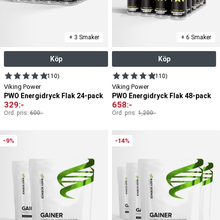
+ 3 Smaker
+ 6 Smaker
Köp
Köp
(110)
(110)
Viking Power
Viking Power
PWO Energidryck Flak 24-pack
PWO Energidryck Flak 48-pack
329
:-
658
:-
Ord. pris:
600
:-
Ord. pris:
1,200
:-
-9%
-14%