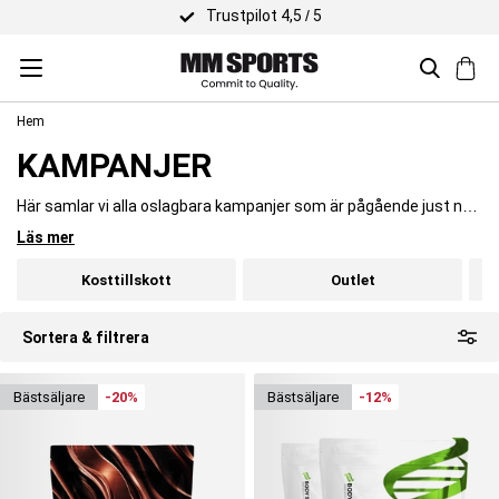
ustpilot 4,5 / 5
Hem
KAMPANJER
Här samlar vi alla oslagbara kampanjer som är pågående just nu.
Oavsett om du letar efter proteinpulver, fettförbrännare,
Läs mer
aminosyror eller bara vill hitta rätt kläder och utrustning för din
träning så har vi sortimentet och priserna för dig!
Kosttillskott
Outlet
Sortera & filtrera
bäst­säljare
-20%
bäst­säljare
-12%