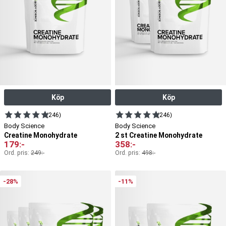
Köp
Köp
(246)
(246)
Body Science
Body Science
Creatine Monohydrate
2 st Creatine Monohydrate
179
:-
358
:-
Ord. pris:
249
:-
Ord. pris:
498
:-
-28%
-11%