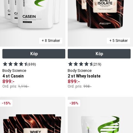
+ 8 Smaker
+ 5 Smaker
Köp
Köp
(699)
(219)
Body Science
Body Science
4 st Casein
2 st Whey Isolate
899
:-
899
:-
Ord. pris:
1,116
:-
Ord. pris:
998
:-
-15%
-35%