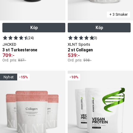
+ 3 Smaker
Köp
Köp
(24)
(3)
JACKED
XLNT Sports
3 st Turkesterone
2 st Collagen
709
:-
539
:-
Ord. pris:
837
:-
Ord. pris:
598
:-
nyhet
-15%
-10%