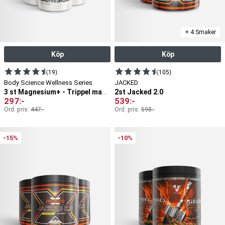
+ 4 Smaker
Köp
Köp
(19)
(105)
Body Science Wellness Series
JACKED
2st Jacked 2.0
3 st Magnesium+ - Trippel magnesium
297
:-
539
:-
Ord. pris:
447
:-
Ord. pris:
598
:-
-15%
-10%