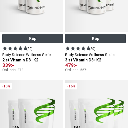
Köp
Köp
(20)
(20)
Body Science Wellness Series
Body Science Wellness Series
2 st Vitamin D3+K2
3 st Vitamin D3+K2
339
:-
479
:-
Ord. pris:
378
:-
Ord. pris:
567
:-
-10%
-16%