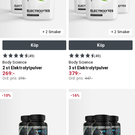
+ 2 Smaker
+ 2 Smaker
Köp
Köp
(49)
(49)
Body Science
Body Science
2 st Elektrolytpulver
3 st Elektrolytpulver
269
:-
379
:-
Ord. pris:
298
:-
Ord. pris:
447
:-
-10%
-16%