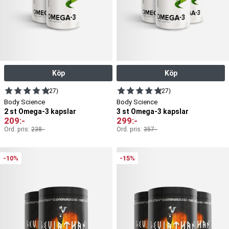
Köp
Köp
(27)
(27)
Body Science
Body Science
2 st Omega-3 kapslar
3 st Omega-3 kapslar
209
:-
299
:-
Ord. pris:
238
:-
Ord. pris:
357
:-
-10%
-15%