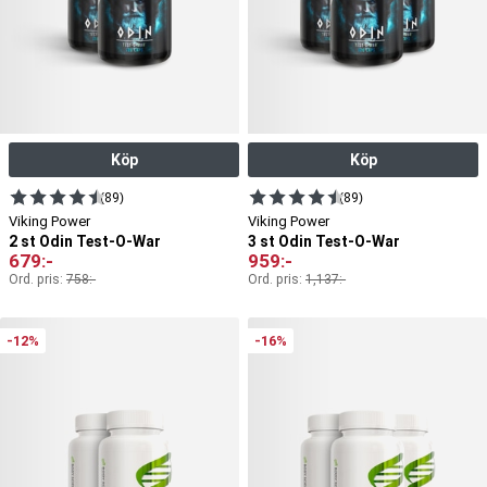
Köp
Köp
(89)
(89)
Viking Power
Viking Power
2 st Odin Test-O-War
3 st Odin Test-O-War
679
:-
959
:-
Ord. pris:
758
:-
Ord. pris:
1,137
:-
-12%
-16%