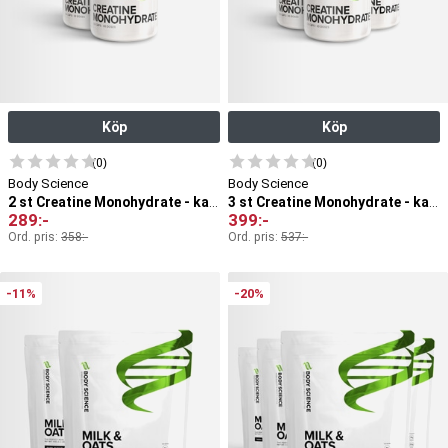
Köp
Köp
(0)
(0)
Body Science
Body Science
2 st Creatine Monohydrate - kapslar
3 st Creatine Monohydrate - kapslar
289
:-
399
:-
Ord. pris:
358
:-
Ord. pris:
537
:-
-11%
-20%