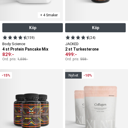
+ 4 Smaker
Köp
Köp
(159)
(24)
Body Science
JACKED
4 st Protein Pancake Mix
2 st Turkesterone
829
:-
499
:-
Ord. pris:
1,036
:-
Ord. pris:
558
:-
-15%
nyhet
-10%