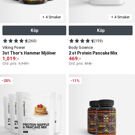
+ 4 Smaker
+ 4 Smaker
Köp
Köp
(260)
(159)
Viking Power
Body Science
3st Thor's Hammer Mjölner
2 st Protein Pancake Mix
1,019
:-
469
:-
Ord. pris:
1,197
:-
Ord. pris:
518
:-
-20%
-11%