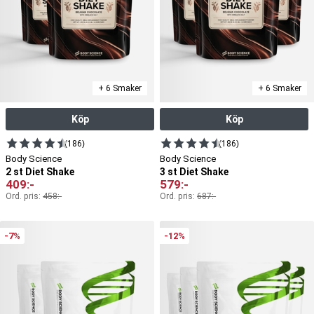
+ 6 Smaker
+ 6 Smaker
Köp
Köp
(186)
(186)
Body Science
Body Science
2 st Diet Shake
3 st Diet Shake
409
:-
579
:-
Ord. pris:
458
:-
Ord. pris:
687
:-
-7%
-12%