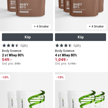
+ 4 Smaker
+ 4 Smaker
Köp
Köp
(21)
(21)
Body Science
Body Science
2 st Whey 80%
4 st Whey 80%
549
:-
1,049
:-
Ord. pris:
598
:-
Ord. pris:
1,196
:-
-10%
-15%