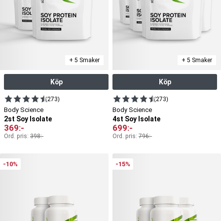
+ 5 Smaker
+ 5 Smaker
Köp
Köp
(273)
(273)
Body Science
Body Science
2st Soy Isolate
4st Soy Isolate
369
:-
699
:-
Ord. pris:
398
:-
Ord. pris:
796
:-
-10%
-15%