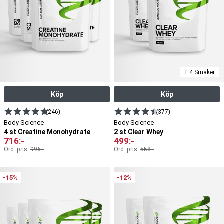
+ 4 Smaker
Köp
Köp
(246)
(377)
Body Science
Body Science
4 st Creatine Monohydrate
2 st Clear Whey
716
:-
499
:-
Ord. pris:
996
:-
Ord. pris:
558
:-
-15%
-12%