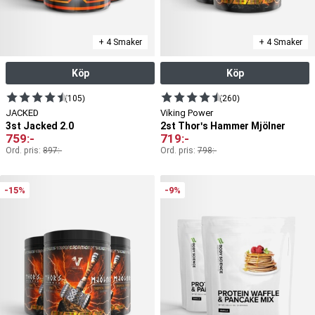
+ 4 Smaker
+ 4 Smaker
Köp
Köp
(105)
(260)
JACKED
Viking Power
3st Jacked 2.0
2st Thor's Hammer Mjölner
759
:-
719
:-
Ord. pris:
897
:-
Ord. pris:
798
:-
-15%
-9%