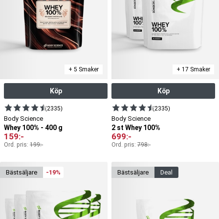
+ 5 Smaker
+ 17 Smaker
Köp
Köp
(2335)
(2335)
Body Science
Body Science
Whey 100% - 400 g
2 st Whey 100%
159
:-
699
:-
Ord. pris:
199
:-
Ord. pris:
798
:-
bäst­säljare
-19%
bäst­säljare
deal