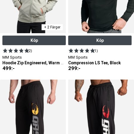
+ 2 Färger
Köp
Köp
(2)
(1)
MM Sports
MM Sports
Compression LS Tee, Black
Hoodie Zip Engineered, Warm Grey
499
:-
299
:-