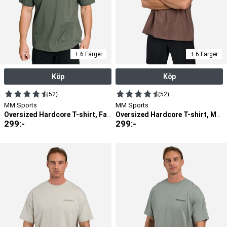
+ 6 Färger
+ 6 Färger
Köp
Köp
(52)
(52)
MM Sports
MM Sports
Oversized Hardcore T-shirt, Faded Green
Oversized Hardcore T-shirt, Mocha
299
:-
299
:-