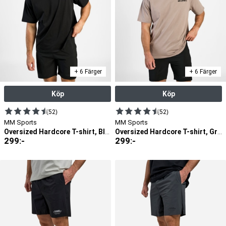
våra snygga träningskäder för herrar. Bekanta dig som sagt med
hittar allt från t-shirt, tights, och byxor i vårt produktutbud. Du
vårt produktutbud inom denna kategori här nedan.
hittar inte bara träningskläder för män, utan dessa är även alltid
av hög kvalitet. Vidare är våra träningskläder för män alltid
bekväma, så att du ska kunna maximera din träningsinsats på
bästa sätt när du är på gymmet. Vidare får du från oss alltid
kostnadseffektiva priser och snabba leveranser. Du får med
andra ord alltid en förstklassig lösning när det kommer
träningskläder för män via oss. Bekanta dig med våra
+ 6 Färger
+ 6 Färger
träningskläder för män här nedan.
Köp
Köp
(52)
(52)
MM Sports
MM Sports
Oversized Hardcore T-shirt, Black
Oversized Hardcore T-shirt, Greige
299
:-
299
:-