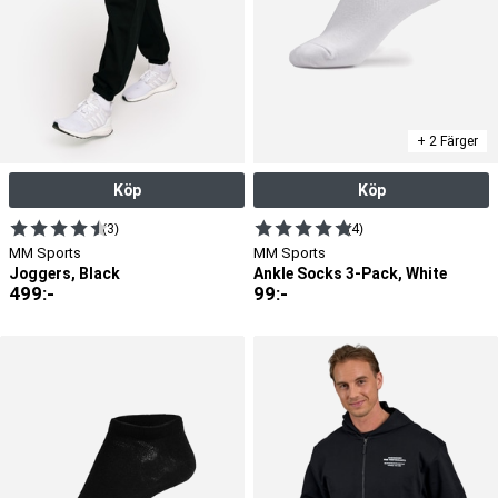
+ 2 Färger
Köp
Köp
(3)
(4)
MM Sports
MM Sports
Joggers, Black
Ankle Socks 3-Pack, White
499
:-
99
:-