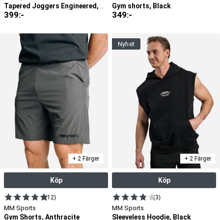
Gym shorts, Black
Tapered Joggers Engineered, Warm Grey
399
:-
349
:-
nyhet
+ 2 Färger
+ 2 Färger
Köp
Köp
(12)
(3)
MM Sports
MM Sports
Gym Shorts, Anthracite
Sleeveless Hoodie, Black