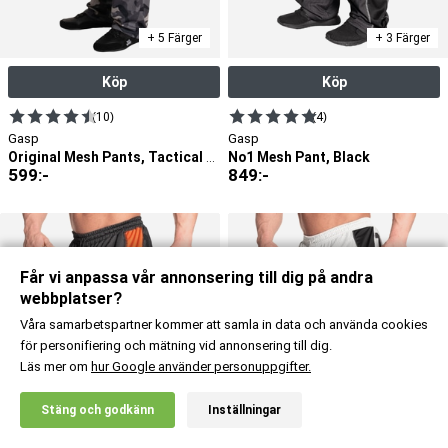
+ 5 Färger
+ 3 Färger
Köp
Köp
(10)
(4)
Gasp
Gasp
No1 Mesh Pant, Black
Original Mesh Pants, Tactical Camo
599
:-
849
:-
Får vi anpassa vår annonsering till dig på andra
webbplatser?
Våra samarbetspartner kommer att samla in data och använda cookies
för personifiering och mätning vid annonsering till dig.
Läs mer om
hur Google använder personuppgifter.
X
Stäng och godkänn
Inställningar
20% RABATT!