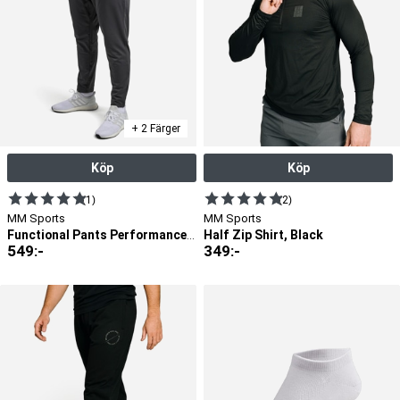
+ 2 Färger
Köp
Köp
(1)
(2)
MM Sports
MM Sports
Half Zip Shirt, Black
Functional Pants Performance, Cool Grey
549
:-
349
:-