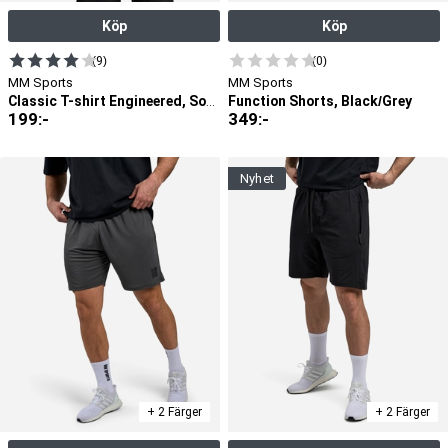
Köp
Köp
(9)
(0)
MM Sports
MM Sports
Function Shorts, Black/Grey
Classic T-shirt Engineered, Soft Green
199
:-
349
:-
nyhet
+ 2 Färger
+ 2 Färger