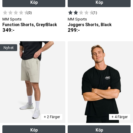
Köp
Köp
(0)
(1)
MM Sports
MM Sports
Function Shorts, Grey/Black
Joggers Shorts, Black
349
:-
299
:-
nyhet
+ 2 Färger
+ 4 Färger
Köp
Köp