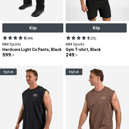
Köp
Köp
(44)
(25)
MM Sports
MM Sports
Hardcore Light Co Pants, Black
Gym T-shirt, Black
599
:-
249
:-
nyhet
nyhet