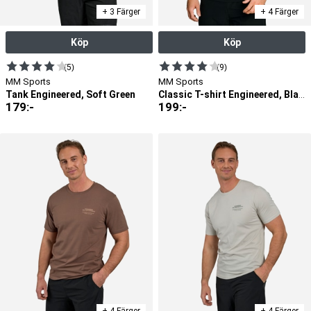
+ 3 Färger
+ 4 Färger
Köp
Köp
(5)
(9)
MM Sports
MM Sports
Tank Engineered, Soft Green
Classic T-shirt Engineered, Black
179
:-
199
:-
+ 4 Färger
+ 4 Färger