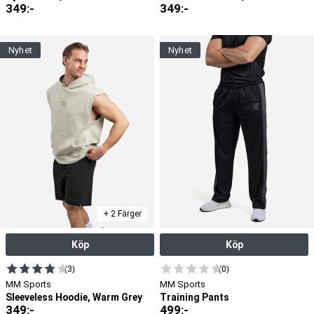
349
:-
349
:-
nyhet
nyhet
+ 2 Färger
Köp
Köp
(3)
(0)
MM Sports
MM Sports
Sleeveless Hoodie, Warm Grey
Training Pants
349
:-
499
:-