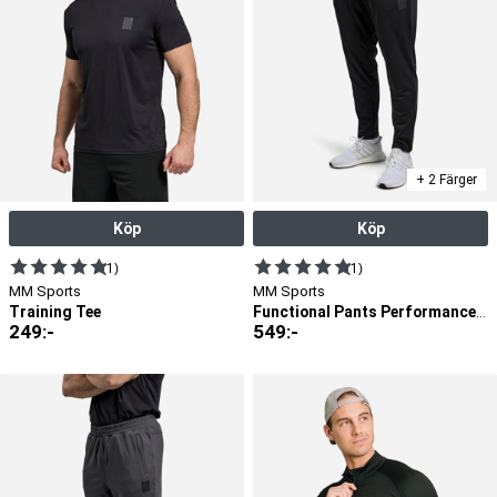
+ 2 Färger
Köp
Köp
(1)
(1)
MM Sports
MM Sports
Training Tee
Functional Pants Performance, Black
249
:-
549
:-