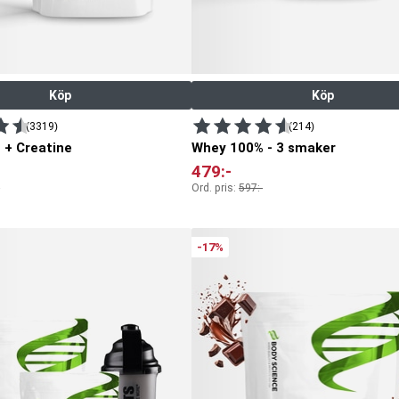
Köp
Köp
(3319)
(214)
+ Creatine
Whey 100% - 3 smaker
479
:-
Ord. pris:
597
:-
-17%