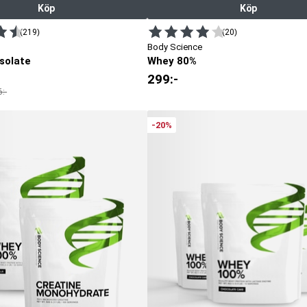
Köp
Köp
(219)
(20)
Body Science
Isolate
Whey 80%
299
:-
6
:-
-20%