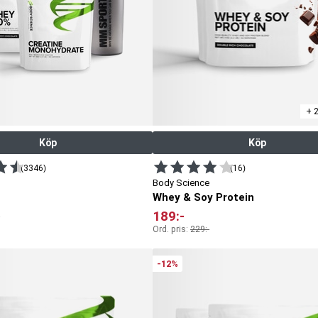
+ 
Köp
Köp
(3346)
(16)
Body Science
t
Whey & Soy Protein
189
:-
Ord. pris:
229
:-
-12%