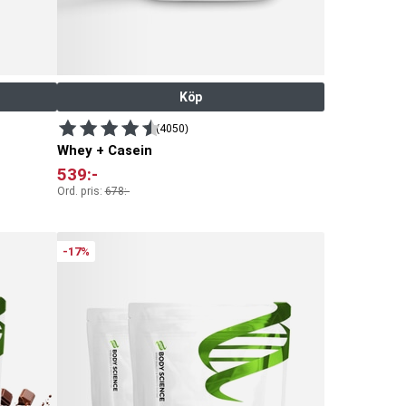
Köp
(4050)
Whey + Casein
539
:-
Ord. pris:
678
:-
-17%