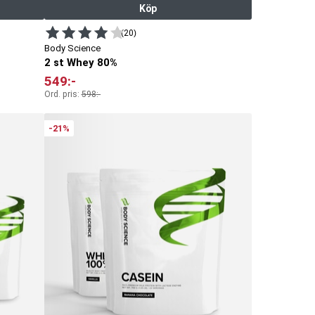
Köp
(20)
Body Science
2 st Whey 80%
549
:-
Ord. pris:
598
:-
-21%