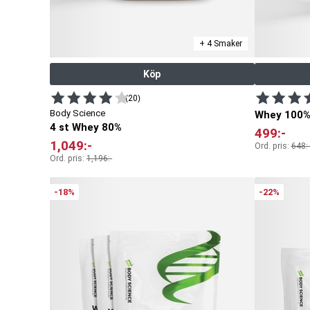
+ 4 Smaker
Köp
(20)
Body Science
Whey 100% 
4 st Whey 80%
499
:-
1,049
:-
Ord. pris:
648
:-
Ord. pris:
1,196
:-
-18%
-22%