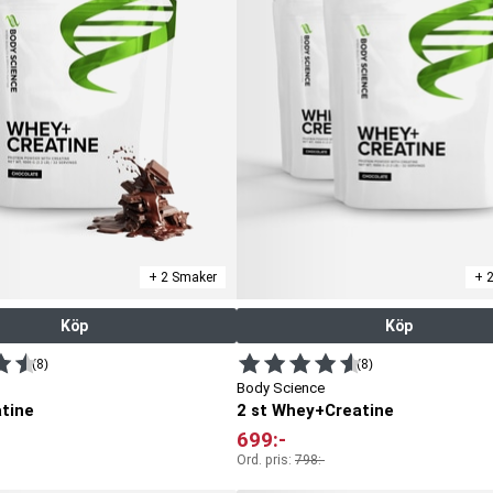
+ 2 Smaker
+ 
Köp
Köp
(8)
(8)
Body Science
tine
2 st Whey+Creatine
699
:-
Ord. pris:
798
:-