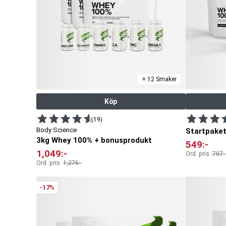
+ 12 Smaker
Köp
(19)
Body Science
Startpake
3kg Whey 100% + bonusprodukt
549
:-
1,049
:-
Ord. pris:
707
:-
Ord. pris:
1,276
:-
-17%