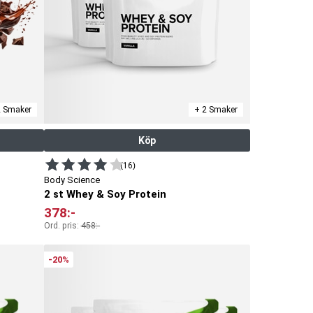
2 Smaker
+ 2 Smaker
Köp
(16)
Body Science
2 st Whey & Soy Protein
378
:-
Ord. pris:
458
:-
-20%