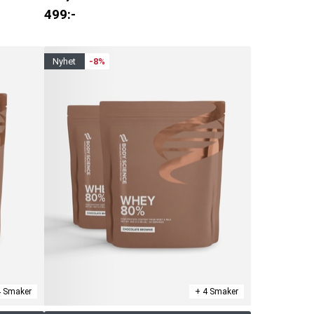
499
:-
nyhet
-8%
4 Smaker
+ 4 Smaker