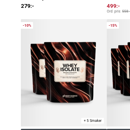
279
:-
499
:-
Ord. pris:
558
:-
-10%
-15%
+ 5 Smaker