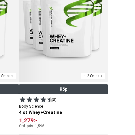
2 Smaker
+ 2 Smaker
Köp
(8)
Body Science
4 st Whey+Creatine
1,279
:-
Ord. pris:
1,596
:-