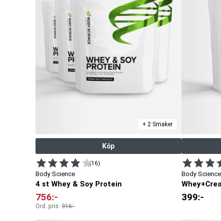
+ 2 Smaker
Köp
(16)
Body Science
Body Science
4 st Whey & Soy Protein
Whey+Crea
756
:-
399
:-
Ord. pris:
916
:-