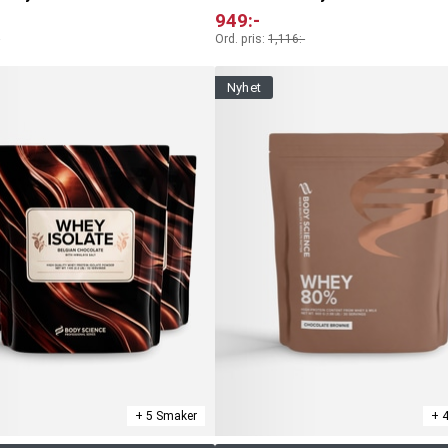
949
:-
Ord. pris:
1,116
:-
nyhet
+ 5 Smaker
+ 