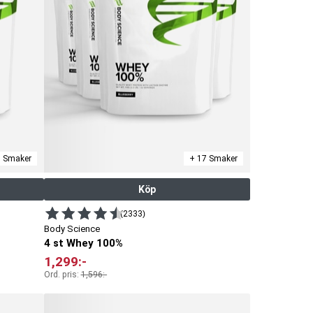
r
l
7 Smaker
+ 17 Smaker
Köp
(2333)
Body Science
4 st Whey 100%
1,299
:-
Ord. pris:
1,596
:-