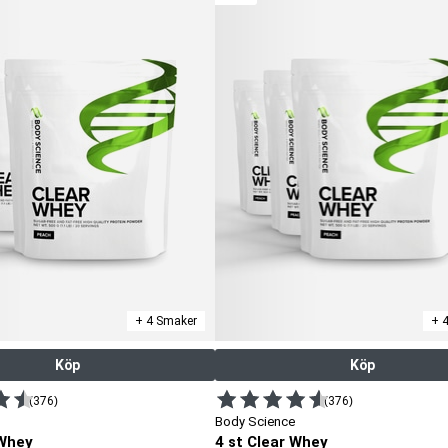
+ 4 Smaker
+ 
Köp
Köp
(376)
(376)
Body Science
 Whey
4 st Clear Whey