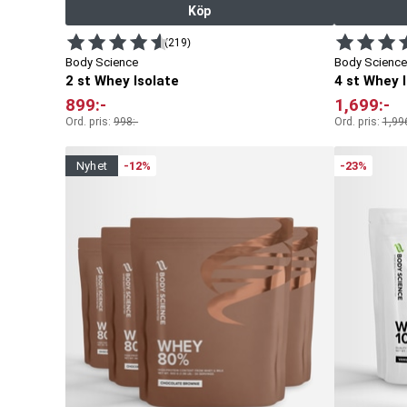
Köp
(219)
Body Science
Body Science
2 st Whey Isolate
4 st Whey 
899
:-
1,699
:-
Ord. pris:
998
:-
Ord. pris:
1,99
nyhet
-12%
-23%