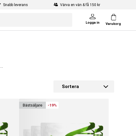
Snabb leverans
Värva en vän & få 150 kr
Logga in
Varukorg
ka
Sortera
un
på
bäst­säljare
-19%