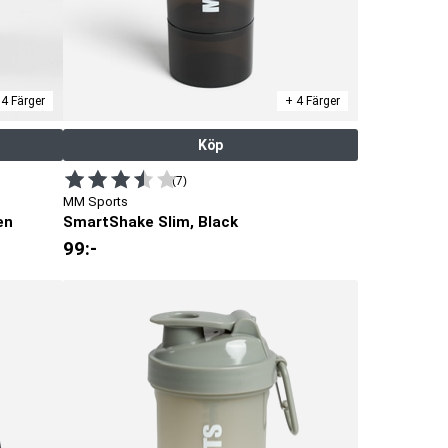
 4 Färger
+ 4 Färger
Köp
(7)
MM Sports
en
SmartShake Slim, Black
99
:-