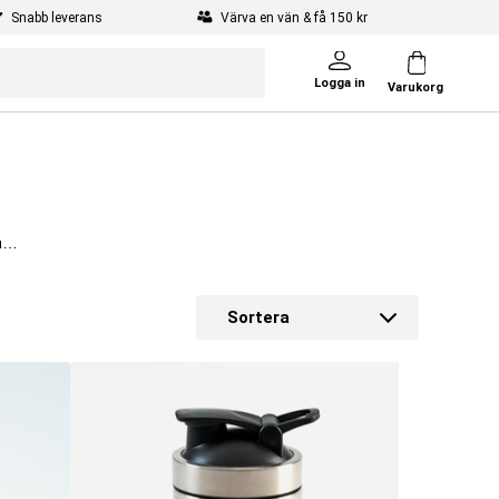
Snabb leverans
Värva en vän & få 150 kr
Logga in
Varukorg
ätt
ck
Sortera
er
om