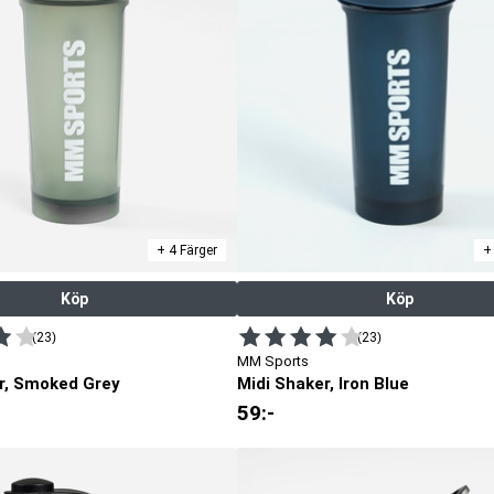
ållbar och kan hålla drycken kall längre. Den passar bra för dig som vill 
sistens vid blandning av pulver och vätska. Mixerbollen rör om
ake varje gång.
er eller snacks. Det gör det enkelt att förbereda flera portioner i för
hov och träningspass. De vanligaste storlekarna varierar mellan 300 ml 
 just din dryck och ditt träningsupplägg. För kortare pass eller som ett
ara perfekt, medan större shakers är
br
a för de som vill blanda
+ 4 Färger
+
Köp
Köp
(23)
(23)
MM Sports
r, Smoked Grey
Midi Shaker, Iron Blue
59
:-