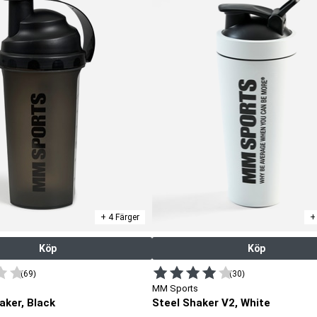
+ 4 Färger
+
Köp
Köp
(69)
(30)
MM Sports
aker, Black
Steel Shaker V2, White