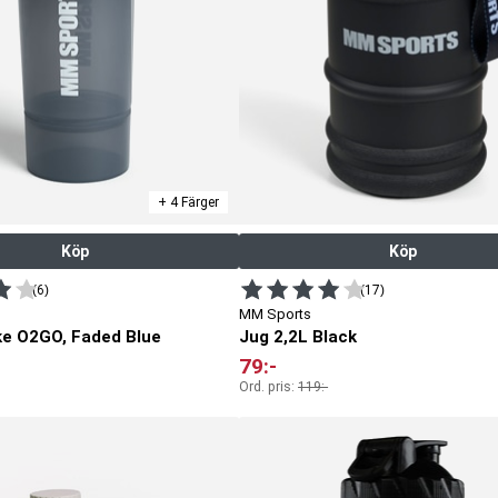
+ 4 Färger
Köp
Köp
(6)
(17)
MM Sports
e O2GO, Faded Blue
Jug 2,2L Black
79
:-
Ord. pris:
119
:-