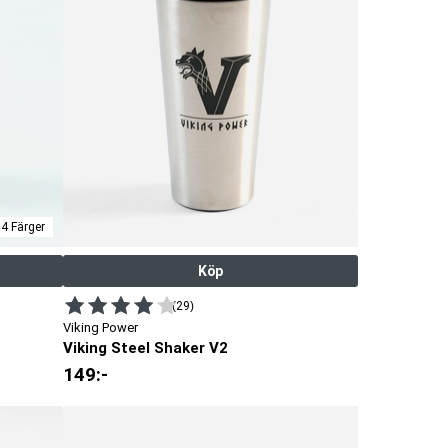
ha
väg
och
 4 Färger
Köp
(29)
Viking Power
Viking Steel Shaker V2
149
:-