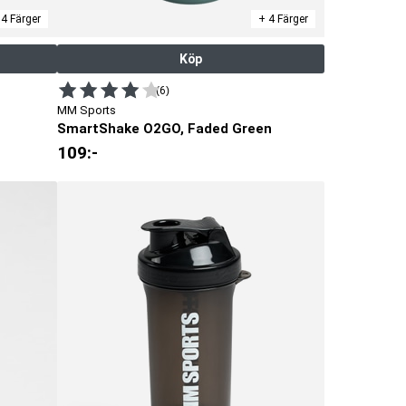
 4 Färger
+ 4 Färger
Köp
(6)
MM Sports
SmartShake O2GO, Faded Green
109
:-