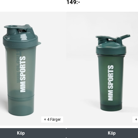
149
:-
+ 4 Färger
+
Köp
Köp