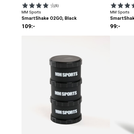
(6)
MM Sports
MM Sports
SmartShake O2GO, Black
SmartShak
109
:-
99
:-