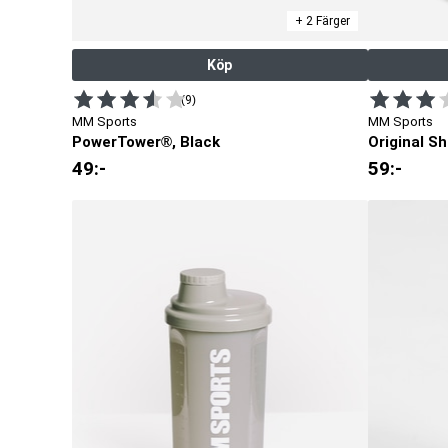
+ 2 Färger
Köp
(9)
MM Sports
MM Sports
PowerTower®, Black
Original Sh
49
:-
59
:-