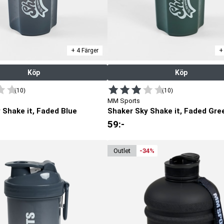
+ 4 Färger
+
Köp
Köp
(10)
(10)
MM Sports
 Shake it, Faded Blue
Shaker Sky Shake it, Faded Gre
59
:-
outlet
-34%