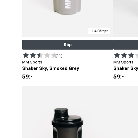
+ 4 Färger
Köp
(11)
MM Sports
MM Sports
Shaker Sky, Smoked Grey
Shaker Sky
59
:-
59
:-