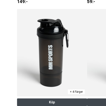
149
:-
59
:-
+ 4 Färger
Köp