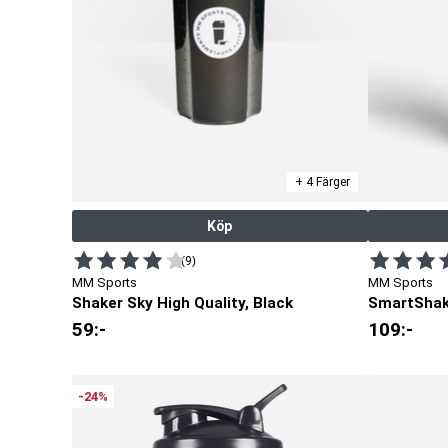
+ 4 Färger
Köp
(9)
MM Sports
MM Sports
Shaker Sky High Quality, Black
SmartShak
59
:-
109
:-
-24%