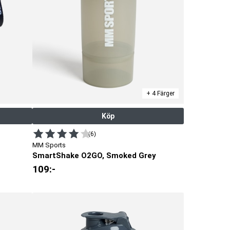
+ 4 Färger
Köp
(6)
MM Sports
SmartShake O2GO, Smoked Grey
109
:-