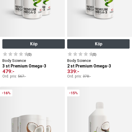
Köp
Köp
(0)
(0)
Body Science
Body Science
3 st Premium Omega-3
2 st Premium Omega-3
479
:-
339
:-
Ord. pris:
567
:-
Ord. pris:
378
:-
-16%
-15%