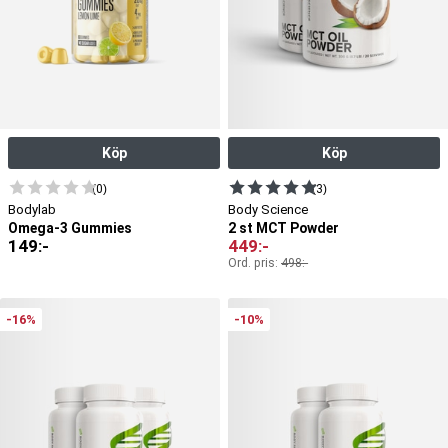
Köp
Köp
(0)
(3)
Bodylab
Body Science
Omega-3 Gummies
2 st MCT Powder
149
:-
449
:-
Ord. pris:
498
:-
-16%
-10%