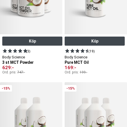
Köp
Köp
(3)
(19)
Body Science
Body Science
3 st MCT Powder
Pure MCT Oil
629
:-
169
:-
Ord. pris:
747
:-
Ord. pris:
199
:-
-15%
-15%