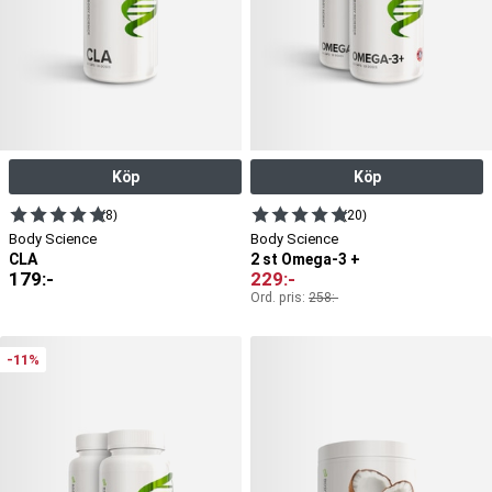
Köp
Köp
(8)
(20)
Body Science
Body Science
CLA
2 st Omega-3 +
179
:-
229
:-
Ord. pris:
258
:-
-11%