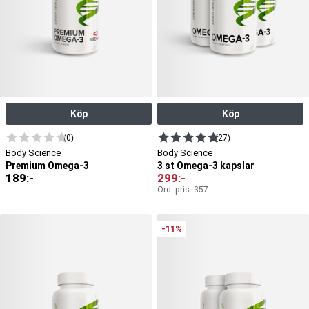
Köp
Köp
(0)
(27)
Body Science
Body Science
Premium Omega-3
3 st Omega-3 kapslar
189
:-
299
:-
Ord. pris:
357
:-
-11%