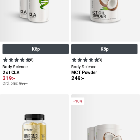
Köp
Köp
(8)
(3)
Body Science
Body Science
2 st CLA
MCT Powder
319
:-
249
:-
Ord. pris:
358
:-
-10%