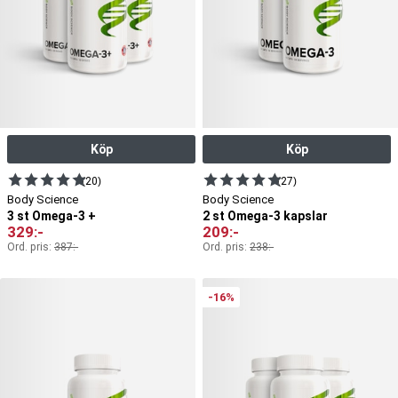
Köp
Köp
(20)
(27)
Body Science
Body Science
3 st Omega-3 +
2 st Omega-3 kapslar
329
:-
209
:-
Ord. pris:
387
:-
Ord. pris:
238
:-
-16%