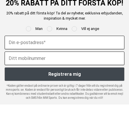
20% RABATT PÅ DITT FÖRSTA KÖP!
20% rabatt på ditt första köp! Ta del av nyheter, exklusiva erbjudanden,
inspiration & mycket mer.
Man
Kvinna
Vill ej ange
*Koden gäller endast på ordinarie priser och är giltig i 7 dagar från att du registrerat dig på
mmsports.se. Koden är endast för personligt bruk och får inte delas vidare eller publiceras.
Kan ej kombineras med studentrabatt eller andra rabattkoder. Du godkänner att ta emot mejl
och SMS från MM Sports. Du kan avregistrera dig när du vill!