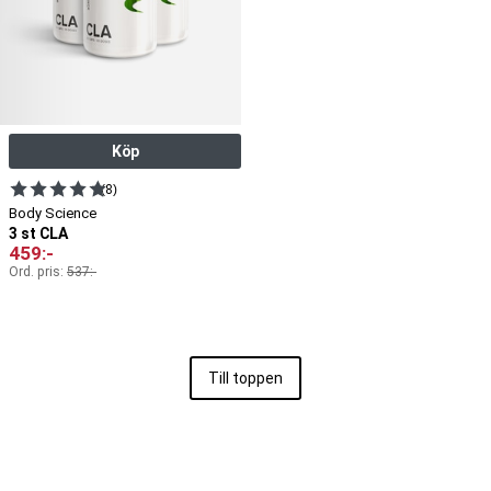
Köp
(8)
Body Science
3 st CLA
459
:-
Ord. pris:
537
:-
Till toppen