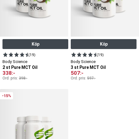
Köp
Köp
(19)
(19)
Body Science
Body Science
2 st Pure MCT Oil
3 st Pure MCT Oil
338
:-
507
:-
Ord. pris:
398
:-
Ord. pris:
597
:-
-15%