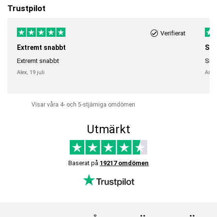
Trustpilot
Verifierat
Extremt snabbt
Sna
Extremt snabbt
Snab
Alex,
19 juli
Anni
Visar våra 4- och 5-stjärniga omdömen
Utmärkt
Baserat på
19217 omdömen