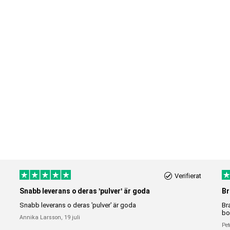
Verifierat
Snabb leverans o deras 'pulver' är goda
Br
Snabb leverans o deras 'pulver' är goda
Br
bo
Annika Larsson,
19 juli
Pet