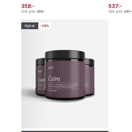
358
:-
537
:-
Ord. pris:
458
:-
Ord. pris:
687
:-
nyhet
-16%