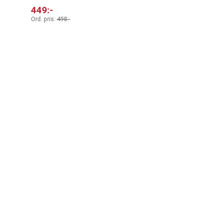
449
:-
Ord. pris:
498
:-