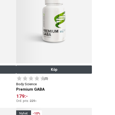
Köp
(0)
Body Science
Premium GABA
179
:-
Ord. pris:
229
:-
nyhet
-10%