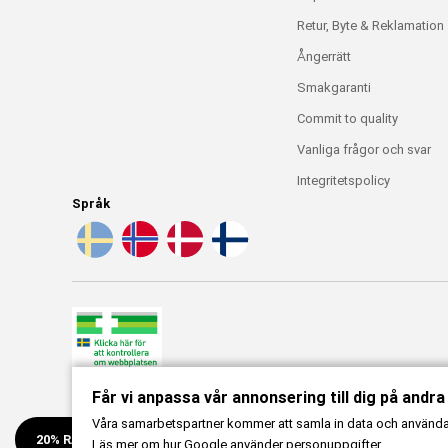
Retur, Byte & Reklamation
Ångerrätt
Smakgaranti
Commit to quality
Vanliga frågor och svar
Integritetspolicy
Språk
Får vi anpassa vår annonsering till dig på andr
X
Våra samarbetspartner kommer att samla in data och använda c
20% RABATT!
Läs mer om
hur Google använder personuppgifter.