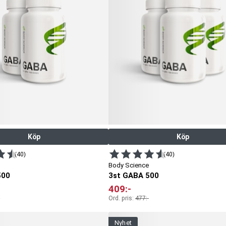
ärmed både den mentala hälsan och kroppens återhämtning negativt.
r nervsystemet i obalans vilket kan leda till låga nivåer av GABA. Brist
återhämta sig vilket också kan öka risken för sjukdomar och andra
amper, dåligt minne, huvudvärk, humörsvängningar, stress, oro, dålig
tmattad kan vara ett tecken på att man lider av GABA-brist. Innan du
na levnads- och kostvanor. Tillräcklig motion, sömn och bra mat är ofta
an ett tillskott med GABA hjälpa dig. Fördelen med att använda
ktivt sätt återställer obalansen i kroppen och därmed dämpar symptom
 stärker sömnkvaliteten, vilket i sin tur förbättrar återhämtningen.
ra både din fysiska och mentala hälsa.
Köp
Köp
(40)
(40)
Body Science
500
3st GABA 500
409
:-
Ord. pris:
477
:-
nyhet