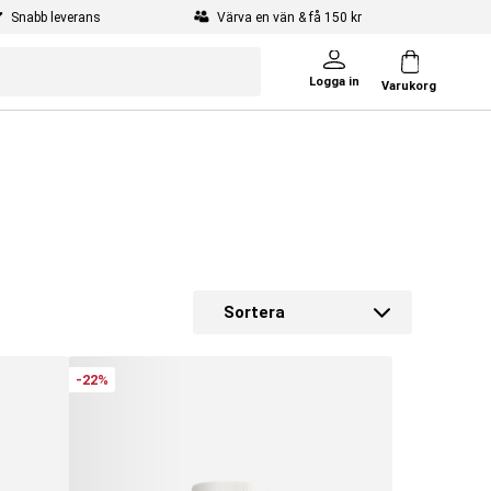
Snabb leverans
Värva en vän & få 150 kr
Logga in
Varukorg
Sortera
.
-22%