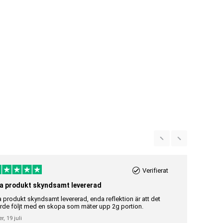
Verifierat
a produkt skyndsamt levererad
Riktigt br
a produkt skyndsamt levererad, enda reflektion är att det
Riktigt bra 
rde följt med en skopa som mäter upp 2g portion.
Gunilla Elisa
er,
19 juli