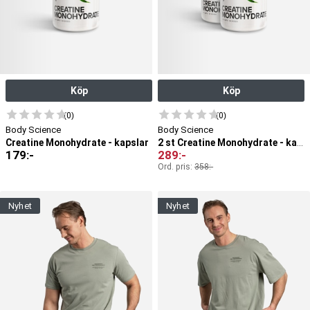
Köp
Köp
(0)
(0)
Body Science
Body Science
Creatine Monohydrate - kapslar
2 st Creatine Monohydrate - kapslar
179
:-
289
:-
Ord. pris:
358
:-
nyhet
nyhet