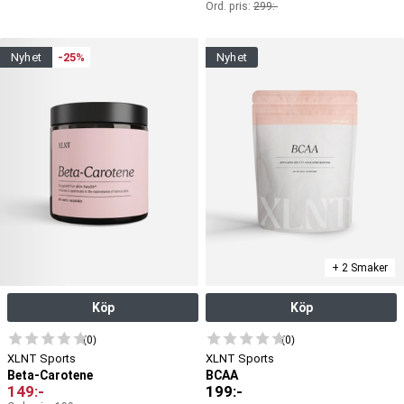
Ord. pris:
299
:-
nyhet
-25%
nyhet
+ 2 Smaker
Köp
Köp
(0)
(0)
XLNT Sports
XLNT Sports
Beta-Carotene
BCAA
149
:-
199
:-