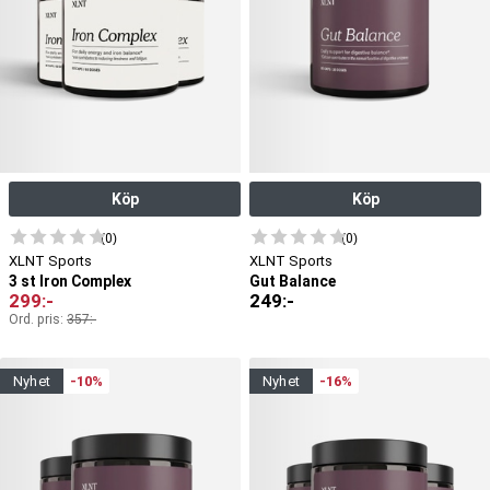
Köp
Köp
(0)
(0)
XLNT Sports
XLNT Sports
3 st Iron Complex
Gut Balance
299
:-
249
:-
Ord. pris:
357
:-
nyhet
-10%
nyhet
-16%