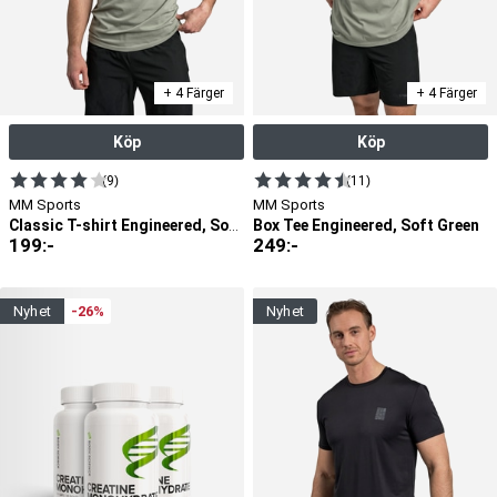
+ 4 Färger
+ 4 Färger
Köp
Köp
(9)
(11)
MM Sports
MM Sports
Box Tee Engineered, Soft Green
Classic T-shirt Engineered, Soft Green
199
:-
249
:-
nyhet
-26%
nyhet