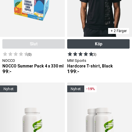
+ 2 Färger
Slut
Köp
(0)
(3)
NOCCO
MM Sports
NOCCO Summer Pack 4 x 330 ml
Hardcore T-shirt, Black
99
:-
199
:-
nyhet
nyhet
-19%