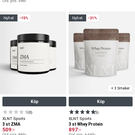
Ord. pris:
199
:-
nyhet
-15%
nyhet
-21%
+ 3 Smaker
Köp
Köp
(0)
(5)
XLNT Sports
XLNT Sports
3 st ZMA
3 st Whey Protein
509
:-
897
:-
Ord. pris:
597
:-
Ord. pris:
1,137
:-