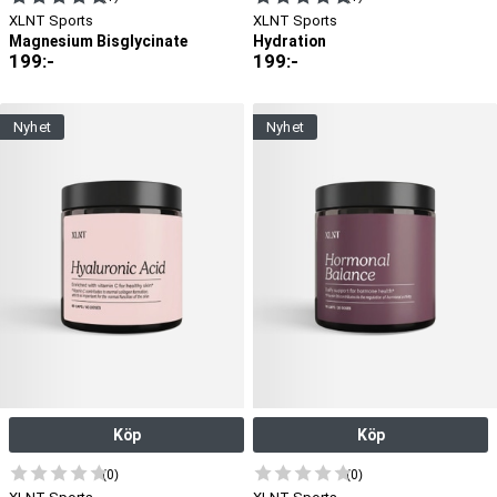
XLNT Sports
XLNT Sports
Magnesium Bisglycinate
Hydration
199
:-
199
:-
nyhet
nyhet
Köp
Köp
(0)
(0)