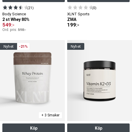
(21)
(0)
Body Science
XLNT Sports
2 st Whey 80%
ZMA
549
:-
199
:-
Ord. pris:
598
:-
nyhet
-21%
nyhet
+ 3 Smaker
Köp
Köp