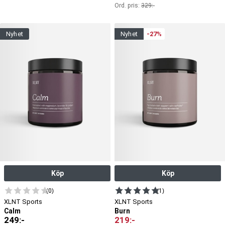
Ord. pris:
329
:-
nyhet
nyhet
-27%
Köp
Köp
(0)
(1)
XLNT Sports
XLNT Sports
Calm
Burn
249
:-
219
:-