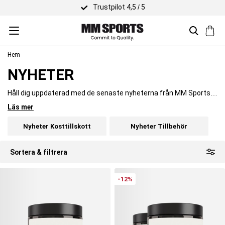
Snabb leverans
Hem
NYHETER
Håll dig uppdaterad med de senaste nyheterna från MM Sports.
Upptäck nya kosttillskott, träningskläder och tillbehör – noggrant
Läs mer
utvalda för dig som tränar målmedvetet. Utforska nyheter från
populära varumärken och hitta nya smaker, lanseringar och
Nyheter Kosttillskott
Nyheter Tillbehör
säsongens hetaste plagg. Perfekt för dig som vill ligga steget
före inom träning, återhämtning och hälsa.
Sortera & filtrera
-12%