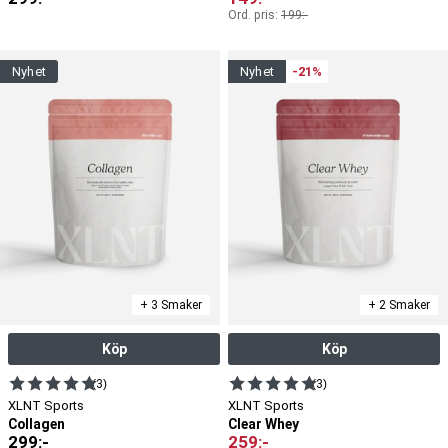
Ord. pris:
199
:-
nyhet
nyhet
-21%
+ 3 Smaker
+ 2 Smaker
Köp
Köp
(3)
(3)
XLNT Sports
XLNT Sports
Collagen
Clear Whey
299
:-
259
:-