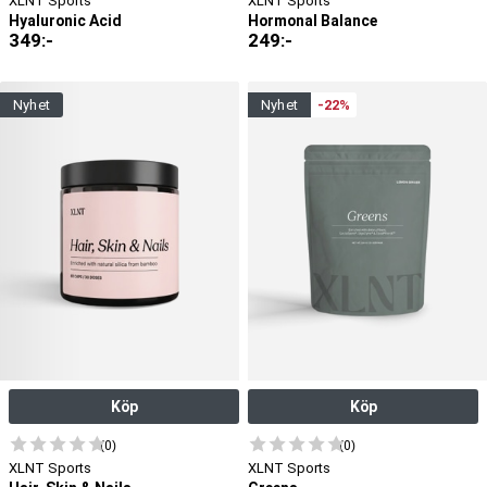
XLNT Sports
XLNT Sports
Hyaluronic Acid
Hormonal Balance
349
:-
249
:-
nyhet
nyhet
-22%
Köp
Köp
(0)
(0)
XLNT Sports
XLNT Sports