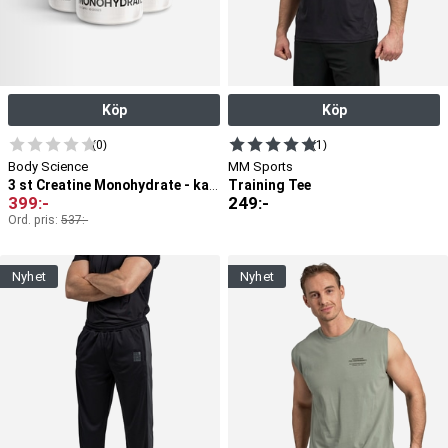
Köp
Köp
(0)
(1)
Body Science
MM Sports
Training Tee
3 st Creatine Monohydrate - kapslar
399
:-
249
:-
Ord. pris:
537
:-
nyhet
nyhet