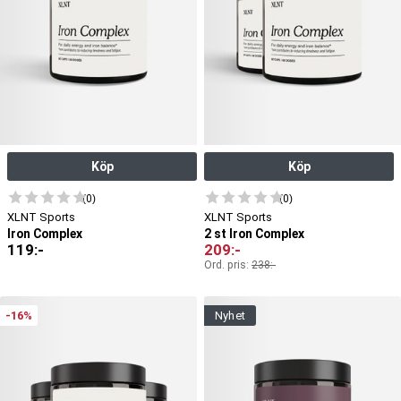
Köp
Köp
(0)
(0)
XLNT Sports
XLNT Sports
Iron Complex
2 st Iron Complex
119
:-
209
:-
Ord. pris:
238
:-
-16%
nyhet