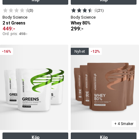
(0)
(21)
Body Science
Body Science
2 st Greens
Whey 80%
449
:-
299
:-
Ord. pris:
498
:-
-16%
nyhet
-12%
+ 4 Smaker
Köp
Köp