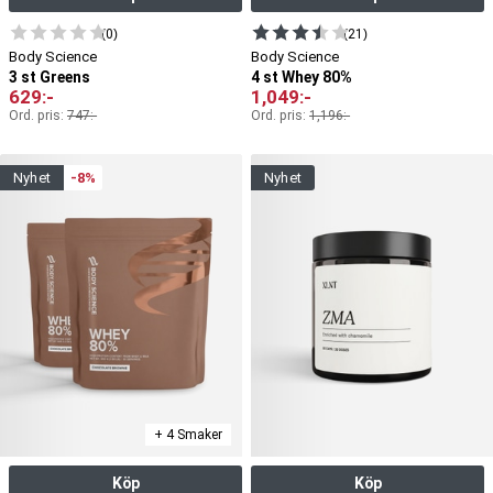
(0)
(21)
Body Science
Body Science
3 st Greens
4 st Whey 80%
629
:-
1,049
:-
Ord. pris:
747
:-
Ord. pris:
1,196
:-
nyhet
-8%
nyhet
+ 4 Smaker
Köp
Köp