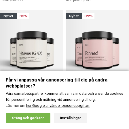
nyhet
-15%
nyhet
-22%
Får vi anpassa vår annonsering till dig på andra
webbplatser?
Våra samarbetspartner kommer att samla in data och använda cookies
Köp
Köp
för personifiering och mätning vid annonsering till dig.
Läs mer om
hur Google använder personuppgifter.
(1)
(1)
XLNT Sports
XLNT Sports
X
3 st Vitamin K2+D3
3 st Tanned
Stäng och godkänn
Inställningar
20% RABATT!
509
:-
537
:-
Ord. pris:
597
:-
Ord. pris:
687
:-