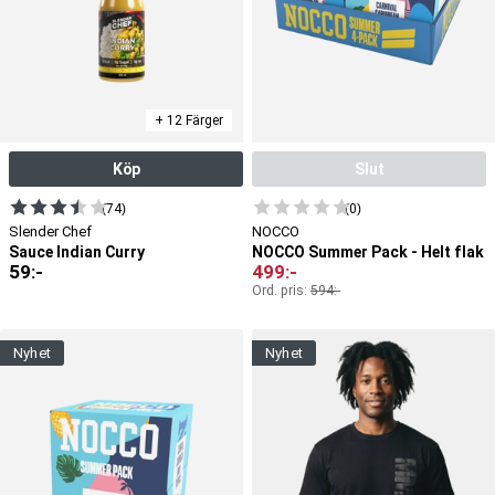
+ 12 Färger
Köp
Slut
(74)
(0)
Slender Chef
NOCCO
Sauce Indian Curry
NOCCO Summer Pack - Helt flak
59
:-
499
:-
Ord. pris:
594
:-
nyhet
nyhet