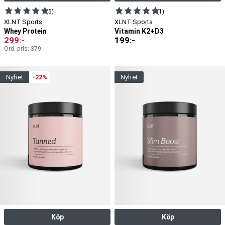
(5)
(1)
XLNT Sports
XLNT Sports
Whey Protein
Vitamin K2+D3
299
:-
199
:-
Ord. pris:
379
:-
nyhet
-22%
nyhet
Köp
Köp