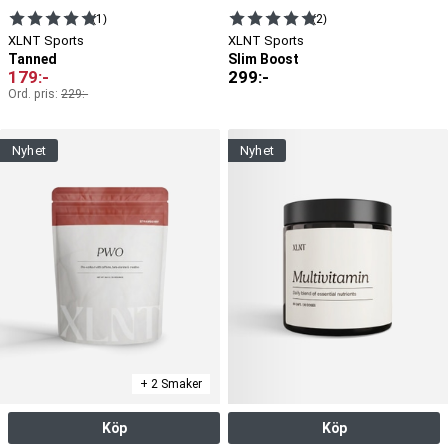
(1)
(2)
XLNT Sports
XLNT Sports
Tanned
Slim Boost
179
:-
299
:-
Ord. pris:
229
:-
nyhet
nyhet
+ 2 Smaker
Köp
Köp