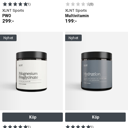
(1)
(0)
XLNT Sports
XLNT Sports
PWO
Multivitamin
299
:-
199
:-
nyhet
nyhet
Köp
Köp
(1)
(1)