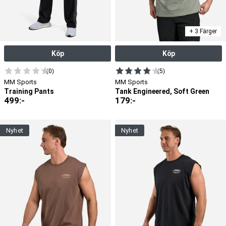
+ 3 Färger
Köp
Köp
(0)
(5)
MM Sports
MM Sports
Training Pants
Tank Engineered, Soft Green
499
:-
179
:-
nyhet
nyhet