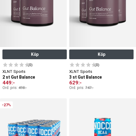
Köp
Köp
(0)
(0)
XLNT Sports
XLNT Sports
2 st Gut Balance
3 st Gut Balance
449
:-
629
:-
Ord. pris:
498
:-
Ord. pris:
747
:-
-27%