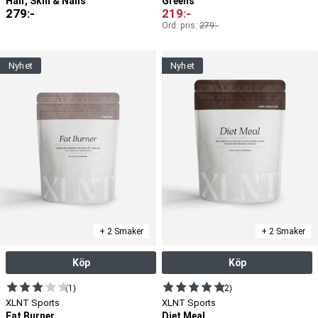
Hair, Skin & Nails
Greens
279
:-
219
:-
Ord. pris:
279
:-
nyhet
nyhet
+ 2 Smaker
+ 2 Smaker
Köp
Köp
(1)
(2)
XLNT Sports
XLNT Sports
Fat Burner
Diet Meal