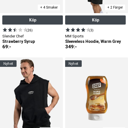
+ 4 Smaker
+ 2 Färger
Köp
Köp
(26)
(3)
Slender Chef
MM Sports
Strawberry Syrup
Sleeveless Hoodie, Warm Grey
69
:-
349
:-
nyhet
nyhet