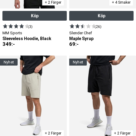
+ 2 Färger
+ 4 Smaker
Köp
Köp
(3)
(26)
MM Sports
Slender Chef
Sleeveless Hoodie, Black
Maple Syrup
349
:-
69
:-
nyhet
nyhet
+ 2 Färger
+ 2 Färger