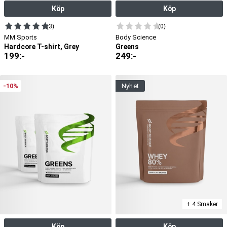
Köp
Köp
(3)
(0)
MM Sports
Body Science
Hardcore T-shirt, Grey
Greens
199
:-
249
:-
-10%
nyhet
+ 4 Smaker
Köp
Köp