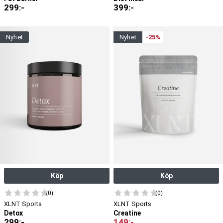
299
:-
399
:-
nyhet
nyhet
-25%
Köp
Köp
(0)
(0)
XLNT Sports
XLNT Sports
Detox
Creatine
299
:-
149
:-