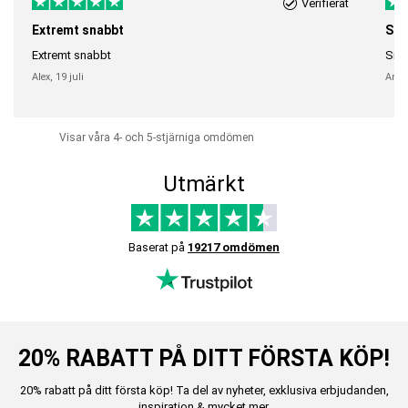
Verifierat
Extremt snabbt
Sna
Extremt snabbt
Snab
Alex,
19 juli
Anni
Visar våra 4- och 5-stjärniga omdömen
Utmärkt
Baserat på
19217 omdömen
20% RABATT PÅ DITT FÖRSTA KÖP!
20% rabatt på ditt första köp! Ta del av nyheter, exklusiva erbjudanden,
inspiration & mycket mer.