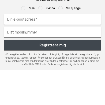
Man
Kvinna
Vill ej ange
*Koden gäller endast på ordinarie priser och är giltig i 7 dagar från att du registrerat dig på
mmsports.se. Koden är endast för personligt bruk och får inte delas vidare eller publiceras.
Kan ej kombineras med studentrabatt eller andra rabattkoder. Du godkänner att ta emot mejl
och SMS från MM Sports. Du kan avregistrera dig när du vill!