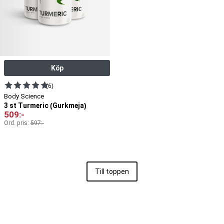
Köp
(6)
Body Science
3 st Turmeric (Gurkmeja)
509
:-
Ord. pris:
597
:-
Till toppen