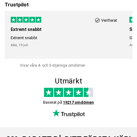
Trustpilot
Verifierat
Extremt snabbt
Sna
Extremt snabbt
Snab
Alex,
19 juli
Anni
Visar våra 4- och 5-stjärniga omdömen
Utmärkt
Baserat på
19217 omdömen