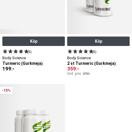
Köp
Köp
(6)
(6)
Body Science
Body Science
Turmeric (Gurkmeja)
2 st Turmeric (Gurkmeja)
199
:-
359
:-
Ord. pris:
398
:-
-15%