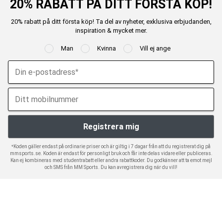
20% RABATT PÅ DITT FÖRSTA KÖP!
20% rabatt på ditt första köp! Ta del av nyheter, exklusiva erbjudanden,
inspiration & mycket mer.
Man
Kvinna
Vill ej ange
*Koden gäller endast på ordinarie priser och är giltig i 7 dagar från att du registrerat dig på
mmsports.se. Koden är endast för personligt bruk och får inte delas vidare eller publiceras.
Kan ej kombineras med studentrabatt eller andra rabattkoder. Du godkänner att ta emot mejl
och SMS från MM Sports. Du kan avregistrera dig när du vill!