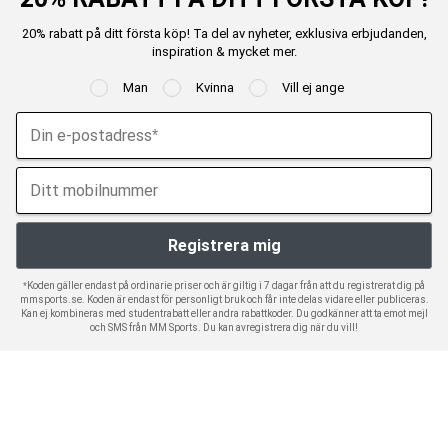
20% rabatt på ditt första köp! Ta del av nyheter, exklusiva erbjudanden,
inspiration & mycket mer.
Man
Kvinna
Vill ej ange
*Koden gäller endast på ordinarie priser och är giltig i 7 dagar från att du registrerat dig på
mmsports.se. Koden är endast för personligt bruk och får inte delas vidare eller publiceras.
Kan ej kombineras med studentrabatt eller andra rabattkoder. Du godkänner att ta emot mejl
och SMS från MM Sports. Du kan avregistrera dig när du vill!