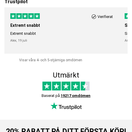
Trustpilot
Verifierat
Extremt snabbt
Sna
Extremt snabbt
Snab
Alex,
19 juli
Anni
Visar våra 4- och 5-stjärniga omdömen
Utmärkt
Baserat på
19217 omdömen
20% RABATT PÅ DITT FÖRSTA KÖP!