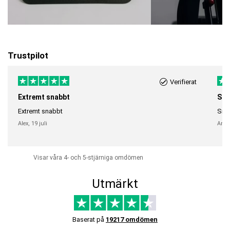
Trustpilot
Verifierat
Extremt snabbt
Sna
Extremt snabbt
Snab
Alex,
19 juli
Anni
Visar våra 4- och 5-stjärniga omdömen
Utmärkt
Baserat på
19217 omdömen