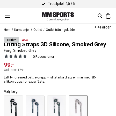
Trustpilot 4,5 / 5
+ 4 Färger
Hem
Kampanjer
Outlet
Outlet träningskläder
MM Sports
outlet
-45%
Lifting Straps 3D Silicone, Smoked Grey
Färg:
Smoked Grey
10 Recensioner
99
:-
Ord. pris:
179
:-
Lyft tyngre med bättre grepp – slitstarka dragremmar med 3D-
silikonlogga för extra fäste.
Välj färg