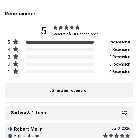
Artnr:
11385011002-004
Recensioner
Tillverkare:
MM Sports
EAN:
7340224405612
5
Baserat på 10 Recensioner
5
10 Recensioner
4
0 Recension
3
0 Recension
2
0 Recension
1
0 Recension
Lämna en recension
Sortera & filtrera
Robert Melin
Jul 3, 2026
Verifierad kund