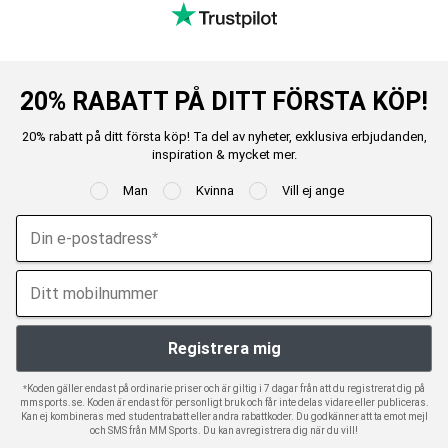
20% RABATT PÅ DITT FÖRSTA KÖP!
20% rabatt på ditt första köp! Ta del av nyheter, exklusiva erbjudanden,
inspiration & mycket mer.
Man
Kvinna
Vill ej ange
*Koden gäller endast på ordinarie priser och är giltig i 7 dagar från att du registrerat dig på
mmsports.se. Koden är endast för personligt bruk och får inte delas vidare eller publiceras.
Kan ej kombineras med studentrabatt eller andra rabattkoder. Du godkänner att ta emot mejl
och SMS från MM Sports. Du kan avregistrera dig när du vill!