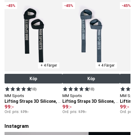
-45%
-45%
-45%
+ 4 Färger
+ 4 Färger
Köp
Köp
(10)
(10)
MM Sports
MM Sports
MM Spo
Lifting Straps 3D Silicone, Black
Lifting Straps 3D Silicone, Faded Blue
99
:-
99
:-
99
:-
Ord. pris:
179
:-
Ord. pris:
179
:-
Ord. pris
Instagram