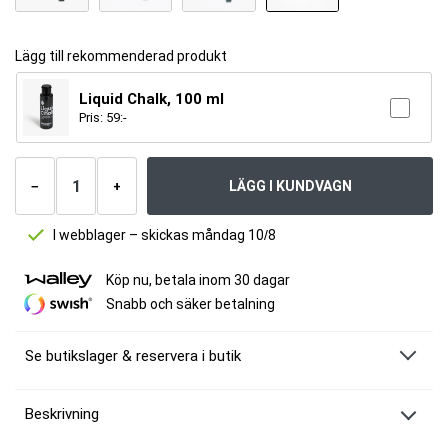
Lägg till rekommenderad produkt
Liquid Chalk, 100 ml
Pris:
59
:-
Antal
produkter
LÄGG I KUNDVAGN
−
+
I webblager – skickas måndag 10/8
Köp nu, betala inom 30 dagar
Snabb och säker betalning
Se butikslager & reservera i butik
Beskrivning
MM Sports Lifting Straps 3D Silicone