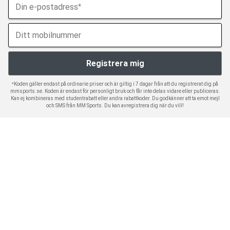
*Koden gäller endast på ordinarie priser och är giltig i 7 dagar från att du registrerat dig på
mmsports.se. Koden är endast för personligt bruk och får inte delas vidare eller publiceras.
Kan ej kombineras med studentrabatt eller andra rabattkoder. Du godkänner att ta emot mejl
och SMS från MM Sports. Du kan avregistrera dig när du vill!