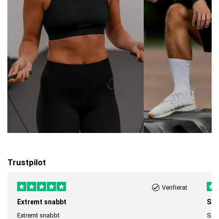
Trustpilot
Verifierat
Extremt snabbt
Sna
Extremt snabbt
Snab