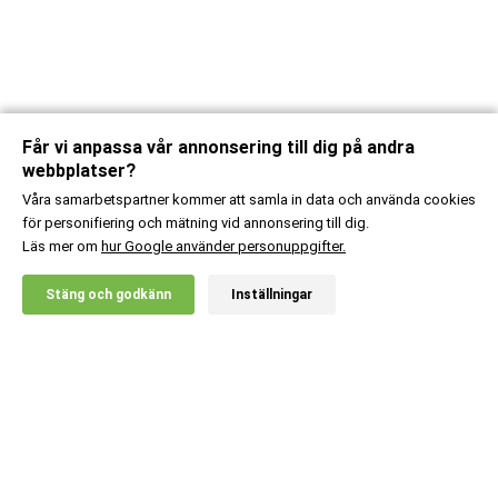
Får vi anpassa vår annonsering till dig på andra
webbplatser?
Våra samarbetspartner kommer att samla in data och använda cookies
för personifiering och mätning vid annonsering till dig.
Läs mer om
hur Google använder personuppgifter.
X
Stäng och godkänn
Inställningar
20% RABATT!
MM Sports
749
:-
Hex Hantel 17,5 kg
Lägg i kundvagn