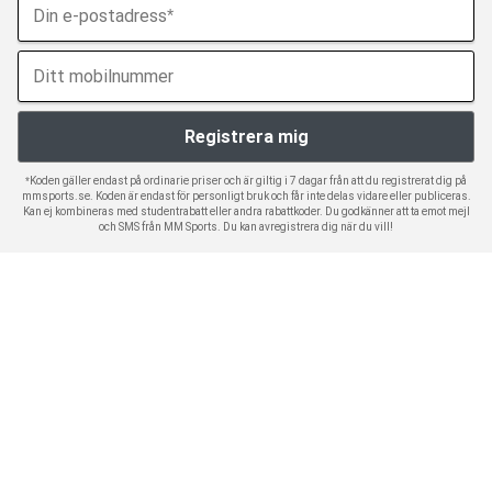
*Koden gäller endast på ordinarie priser och är giltig i 7 dagar från att du registrerat dig på
mmsports.se. Koden är endast för personligt bruk och får inte delas vidare eller publiceras.
Kan ej kombineras med studentrabatt eller andra rabattkoder. Du godkänner att ta emot mejl
och SMS från MM Sports. Du kan avregistrera dig när du vill!