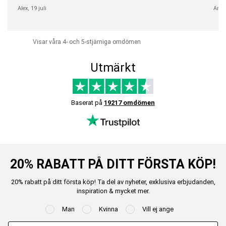
Alex,
19 juli
Anni
Visar våra 4- och 5-stjärniga omdömen
Utmärkt
Baserat på
19217 omdömen
20% RABATT PÅ DITT FÖRSTA KÖP!
20% rabatt på ditt första köp! Ta del av nyheter, exklusiva erbjudanden,
inspiration & mycket mer.
Man
Kvinna
Vill ej ange