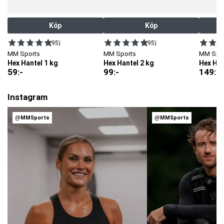
Köp
Köp
(95)
(95)
MM Sports
MM Sports
MM Spo
Hex Hantel 1 kg
Hex Hantel 2 kg
Hex Han
59
:-
99
:-
149
:-
Instagram
@MMSports
@MMSports