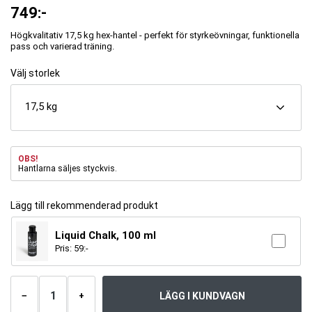
749
:-
Högkvalitativ 17,5 kg hex-hantel - perfekt för styrkeövningar, funktionella
pass och varierad träning.
Välj storlek
17,5 kg
OBS!
Hantlarna säljes styckvis.
Lägg till rekommenderad produkt
Liquid Chalk, 100 ml
Pris:
59
:-
Antal
produkter
LÄGG I KUNDVAGN
−
+