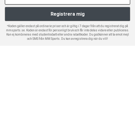
*Koden gäller endast på ordinarie priser och är giltig i 7 dagar från att du registrerat dig på
mmsports.se. Koden är endast för personligt bruk och får inte delas vidare eller publiceras.
Kan ej kombineras med studentrabatt eller andra rabattkoder. Du godkänner att ta emot mejl
och SMS från MM Sports. Du kan avregistrera dig när du vill!