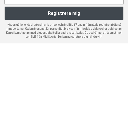
*Koden gäller endast på ordinarie priser och är giltig i 7 dagar från att du registrerat dig på
mmsports.se. Koden är endast för personligt bruk och får inte delas vidare eller publiceras.
Kan ej kombineras med studentrabatt eller andra rabattkoder. Du godkänner att ta emot mejl
och SMS från MM Sports. Du kan avregistrera dig när du vill!