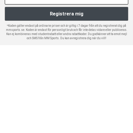
*Koden gäller endast på ordinarie priser och är giltig i 7 dagar från att du registrerat dig på
mmsports.se. Koden är endast för personligt bruk och får inte delas vidare eller publiceras.
Kan ej kombineras med studentrabatt eller andra rabattkoder. Du godkänner att ta emot mejl
och SMS från MM Sports. Du kan avregistrera dig när du vill!