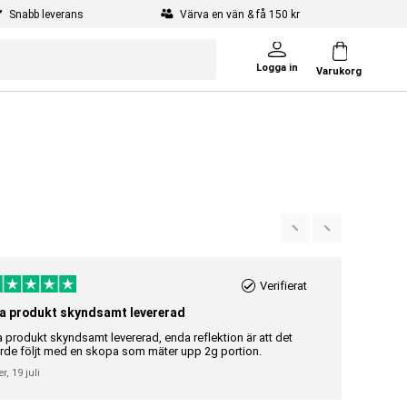
Snabb leverans
Värva en vän & få 150 kr
Logga in
Varukorg
Verifierat
a produkt skyndsamt levererad
Riktigt br
a produkt skyndsamt levererad, enda reflektion är att det
Riktigt bra 
rde följt med en skopa som mäter upp 2g portion.
Gunilla Elisa
er,
19 juli