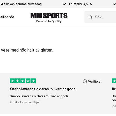
e 14 skickas samma arbetsdag
Trustpilot 4,5 / 5
tillbehör
v vete med hög halt av gluten.
Verifierat
Snabb leverans o deras 'pulver' är goda
Br
Snabb leverans o deras 'pulver' är goda
Br
bo
Annika Larsson,
19 juli
Pet