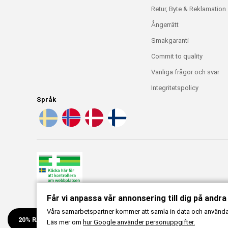
Retur, Byte & Reklamation
Ångerrätt
Smakgaranti
Commit to quality
Vanliga frågor och svar
Integritetspolicy
Språk
Får vi anpassa vår annonsering till dig på andr
X
Våra samarbetspartner kommer att samla in data och använda c
20% RABATT!
Läs mer om
hur Google använder personuppgifter.