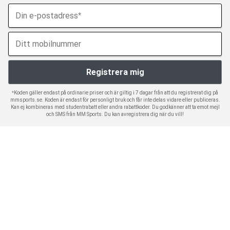
*Koden gäller endast på ordinarie priser och är giltig i 7 dagar från att du registrerat dig på
mmsports.se. Koden är endast för personligt bruk och får inte delas vidare eller publiceras.
Kan ej kombineras med studentrabatt eller andra rabattkoder. Du godkänner att ta emot mejl
och SMS från MM Sports. Du kan avregistrera dig när du vill!