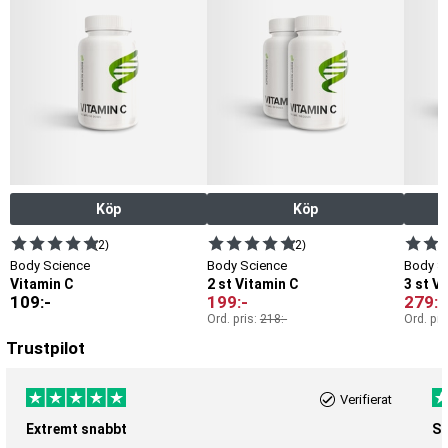
Köp
Köp
(2)
(2)
Body Science
Body Science
Body S
Vitamin C
2 st Vitamin C
3 st V
109
:-
199
:-
279
:-
Ord. pris:
218
:-
Ord. pri
Trustpilot
Verifierat
Extremt snabbt
Sn