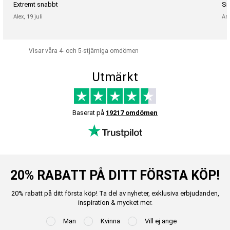
Extremt snabbt
Sn
Alex,
19 juli
An
Visar våra 4- och 5-stjärniga omdömen
Utmärkt
Baserat på
19217 omdömen
20% RABATT PÅ DITT FÖRSTA KÖP!
20% rabatt på ditt första köp! Ta del av nyheter, exklusiva erbjudanden,
inspiration & mycket mer.
Man
Kvinna
Vill ej ange