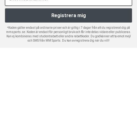
*Koden gäller endast på ordinarie priser och är giltig i 7 dagar från att du registrerat dig på
mmsports.se. Koden är endast för personligt bruk och får inte delas vidare eller publiceras.
Kan ej kombineras med studentrabatt eller andra rabattkoder. Du godkänner att ta emot mejl
och SMS från MM Sports. Du kan avregistrera dig när du vill!