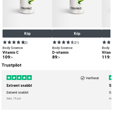
Köp
Köp
(2)
(21)
Body Science
Body Science
Body Sc
Vitamin C
D-vitamin
Vitami
109
:-
89
:-
119
:-
Trustpilot
Verifierat
Extremt snabbt
Sn
Extremt snabbt
Sn
Alex,
19 juli
An