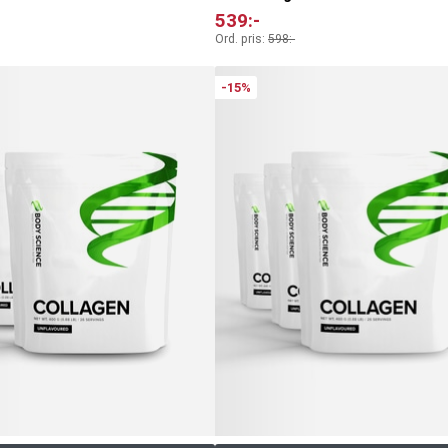
539
:-
Ord. pris:
598
:-
-15%