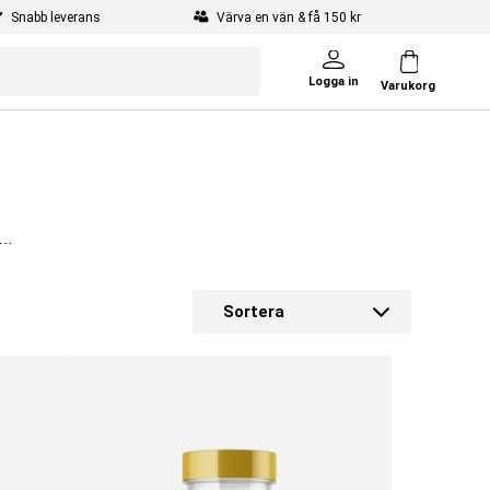
Snabb leverans
Värva en vän & få 150 kr
Logga in
Varukorg
v
Sortera
ra,