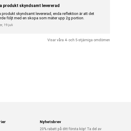
a produkt skyndsamt levererad
Riktigt br
a produkt skyndsamt levererad, enda reflektion är att det
Riktigt bra 
rde följt med en skopa som mäter upp 2g portion.
Gunilla Elisa
er,
19 juli
Visar våra 4- och 5-stjärniga omdömen
ier
Nyhetsbrev
20% rabatt på ditt första köp! Ta del av