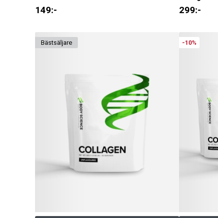
149
:-
299
:-
bäst­säljare
-10%