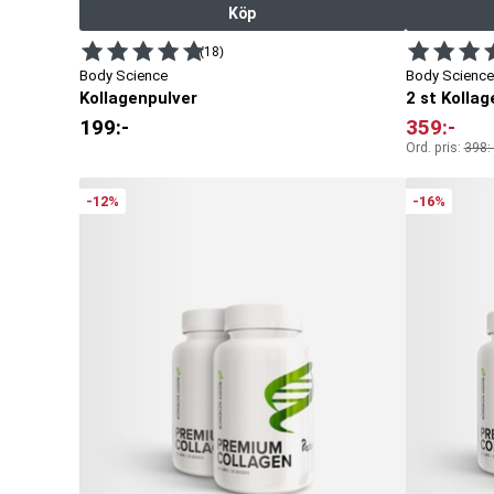
Köp
(18)
Body Science
Body Science
Kollagenpulver
2 st Kollag
199
:-
359
:-
Ord. pris:
398
:-
-12%
-16%