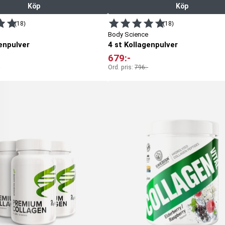
Köp
Köp
(18)
(18)
Body Science
enpulver
4 st Kollagenpulver
679
:-
Ord. pris:
796
:-