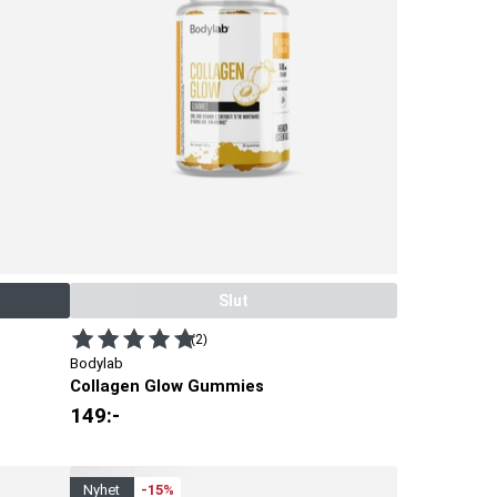
lla
en
n.
t
Slut
(2)
Bodylab
Collagen Glow Gummies
149
:-
nyhet
-15%