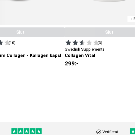
+ 
Slut
Slut
(10)
(3)
Swedish Supplements
Collagen Vital
3 st Premium Collagen - Kollagen kapslar
299
:-
Verifierat