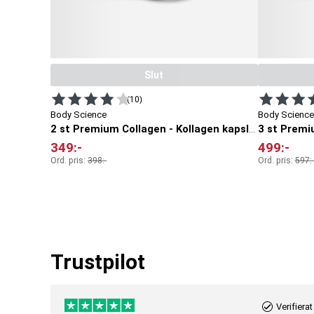
Slut
(10)
Body Science
Body Science
2 st Premium Collagen - Kollagen kapslar
349
:-
499
:-
Ord. pris:
398
:-
Ord. pris:
597
:-
Trustpilot
Verifierat