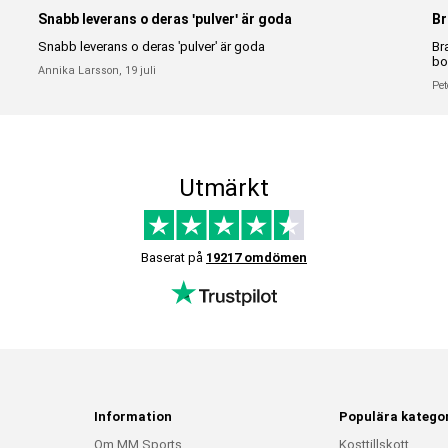
Snabb leverans o deras 'pulver' är goda
Br
Snabb leverans o deras 'pulver' är goda
Br
bo
Annika Larsson,
19 juli
Pet
Utmärkt
Baserat på
19217 omdömen
Information
Populära kategor
Om MM Sports
Kosttillskott