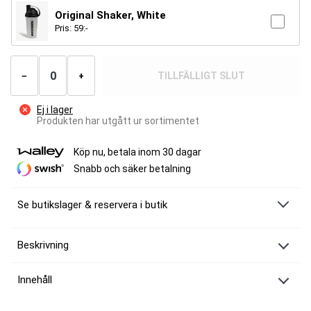
Original Shaker, White
Pris:
59
:-
Antal
produkter
TILLFÄLLIGT SLUT
−
+
Ej i lager
Produkten har utgått ur sortimentet
Köp nu, betala inom 30 dagar
Snabb och säker betalning
Se butikslager & reservera i butik
Beskrivning
2 st Måltidsersättning – Vegan Diet Shake
Innehåll
Äntligen finns vår otroligt populära viktminskningsprodukt Diet Shake
nu även anpassad för dig som har växtbaserad kost. Vegansk
Body Science Vegan Diet Shake Apple Pie
viktminskning har förmodligen aldrig smakat bättre!