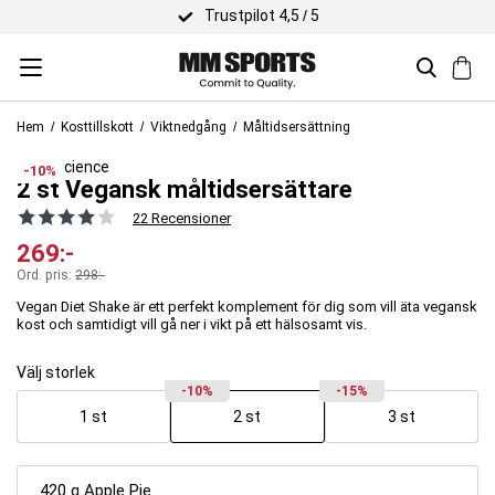
Trustpilot 4,5 / 5
Hem
Kosttillskott
Viktnedgång
Måltidsersättning
Body Science
-10%
2 st Vegansk måltidsersättare
22 Recensioner
269
:-
Ord. pris:
298
:-
Vegan Diet Shake är ett perfekt komplement för dig som vill äta vegansk
kost och samtidigt vill gå ner i vikt på ett hälsosamt vis.
Välj storlek
-10%
-15%
1 st
2 st
3 st
420 g Apple Pie