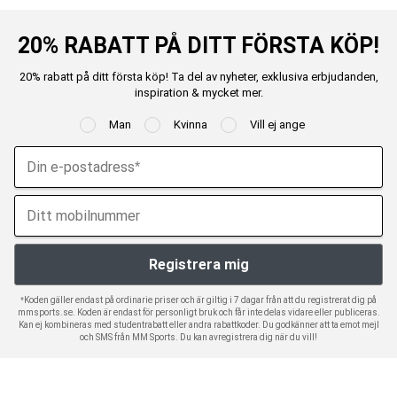
20% RABATT PÅ DITT FÖRSTA KÖP!
20% rabatt på ditt första köp! Ta del av nyheter, exklusiva erbjudanden,
inspiration & mycket mer.
Man
Kvinna
Vill ej ange
*Koden gäller endast på ordinarie priser och är giltig i 7 dagar från att du registrerat dig på
mmsports.se. Koden är endast för personligt bruk och får inte delas vidare eller publiceras.
Kan ej kombineras med studentrabatt eller andra rabattkoder. Du godkänner att ta emot mejl
och SMS från MM Sports. Du kan avregistrera dig när du vill!