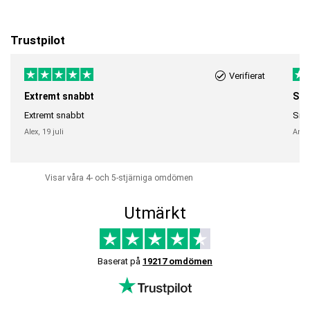
Trustpilot
Verifierat
Extremt snabbt
Sna
Extremt snabbt
Snab
Alex,
19 juli
Anni
Visar våra 4- och 5-stjärniga omdömen
Utmärkt
Baserat på
19217 omdömen