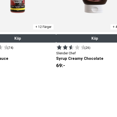
+ 12 Färger
+ 
Köp
Köp
(74)
(26)
Slender Chef
auce
Syrup Creamy Chocolate
69
:-