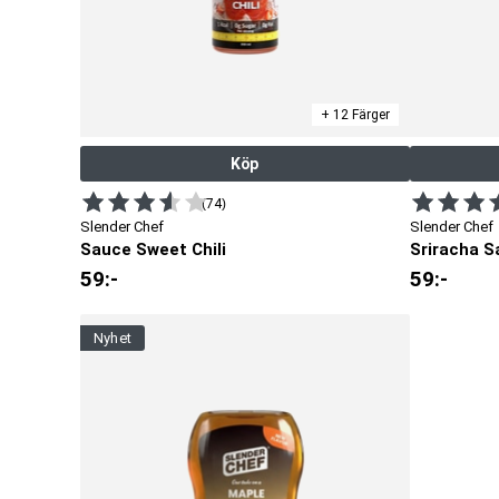
+ 12 Färger
Köp
(74)
Slender Chef
Slender Chef
Sauce Sweet Chili
Sriracha S
59
:-
59
:-
nyhet