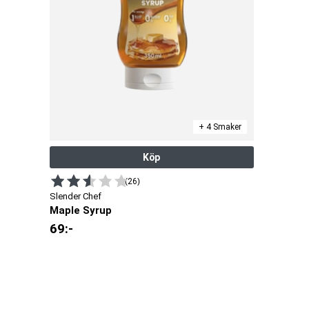
+ 4 Smaker
Köp
(26)
Slender Chef
Maple Syrup
69
:-