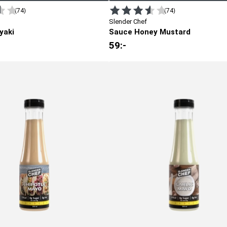
(74)
(74)
Slender Chef
yaki
Sauce Honey Mustard
59
:-