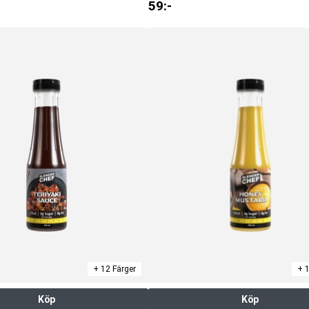
59
:-
+ 12 Färger
+ 1
Köp
Köp