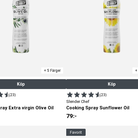
ler vill hålla koll på kaloriintaget, men också vid träning och
ak är viktig.
+ 5 Färger
+
Köp
Köp
(23)
(23)
Slender Chef
ay Extra virgin Olive Oil
Cooking Spray Sunflower Oil
79
:-
favorit