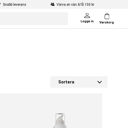
Snabb leverans
Värva en vän & få 150 kr
Logga in
Varukorg
r,
od
Sortera
tet
r.
rre