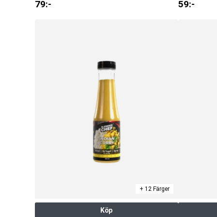
79
:-
59
:-
+ 12 Färger
Köp