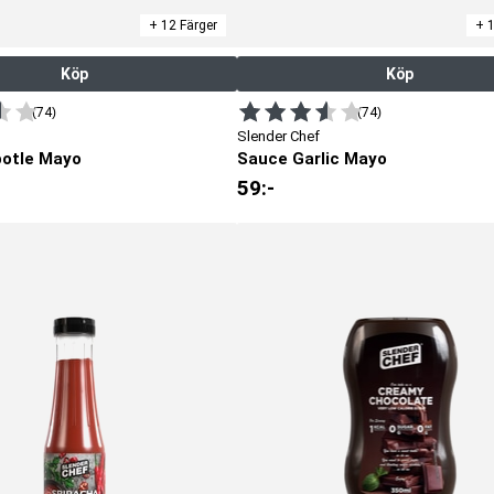
+ 12 Färger
+ 1
Köp
Köp
(74)
(74)
Slender Chef
potle Mayo
Sauce Garlic Mayo
59
:-