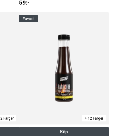
59
:-
favorit
2 Färger
+ 12 Färger
Köp