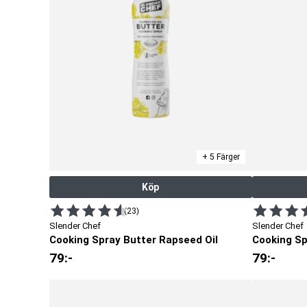
kalorier. De är perfekta till vardagsmåltider, när du
deffar
el
återhämtningsmåltider där rätt balans mellan näring och sm
+ 5 Färger
Köp
(23)
Slender Chef
Slender Chef
Cooking Spray Butter Rapseed Oil
Cooking Spr
79
:-
79
:-