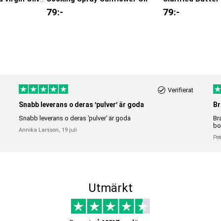
79
:-
79
:-
Verifierat
Snabb leverans o deras 'pulver' är goda
Br
Snabb leverans o deras 'pulver' är goda
Br
bo
Annika Larsson,
19 juli
Pet
Utmärkt