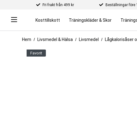
Fri frakt från 499 kr
Beställningar för
Kosttillskott
Träningskläder & Skor
Tränings
Hem
Livsmedel & Hälsa
Livsmedel
Lågkalorisåser 
favorit