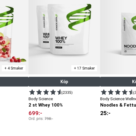
+ 4 Smaker
+ 17 Smaker
Köp
K
(2335)
(
Body Science
Body Science Welln
2 st Whey 100%
Noodles & Fett
699
:-
25
:-
Ord. pris:
798
:-