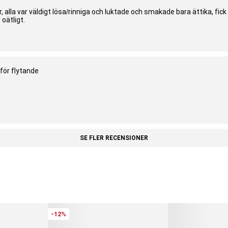
r, alla var väldigt lösa/rinniga och luktade och smakade bara ättika, fick
oätligt.
för flytande
SE FLER RECENSIONER
-12%