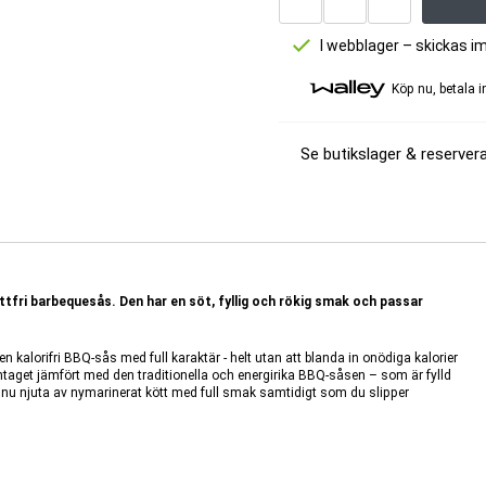
I webblager – skickas i
Köp nu, betala 
Se butikslager & reservera
fri barbequesås. Den har en söt, fyllig och rökig smak och passar
alorifri BBQ-sås med full karaktär - helt utan att blanda in onödiga kalorier
intaget jämfört med den traditionella och energirika BBQ-såsen – som är fylld
du nu njuta av nymarinerat kött med full smak samtidigt som du slipper
kförstärkare i såser.