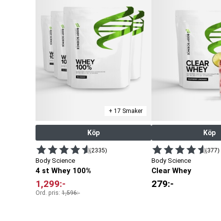
+ 17 Smaker
Köp
Köp
(2335)
(377)
Body Science
Body Science
4 st Whey 100%
Clear Whey
1,299
:-
279
:-
Ord. pris:
1,596
:-