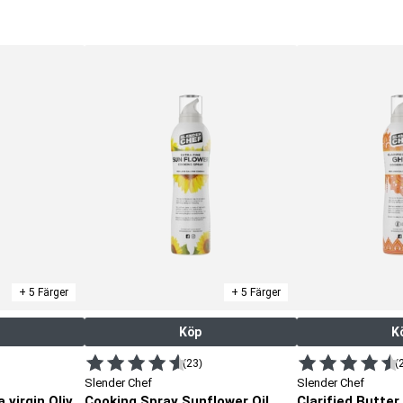
+ 5 Färger
+ 5 Färger
Köp
K
(23)
(
Slender Chef
Slender Chef
Cooking Spray Sunflower Oil
Cooking Spray Extra virgin Olive Oil