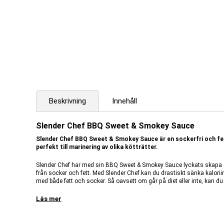
Beskrivning
Innehåll
Slender Chef BBQ Sweet & Smokey Sauce
Slender Chef BBQ Sweet & Smokey Sauce är en sockerfri och fett
perfekt till marinering av olika kötträtter.
Slender Chef har med sin BBQ Sweet & Smokey Sauce lyckats skapa en k
från socker och fett. Med Slender Chef kan du drastiskt sänka kalori
med både fett och socker. Så oavsett om går på diet eller inte, kan 
oönskade kalorier. Slender Chef BBQ-sås kan även användas som sma
Läs mer
Slender Chef BBQ Sweet & Smokey Sauce: