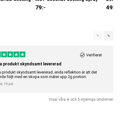
79
:-
49
:-
Verifierat
a produkt skyndsamt levererad
Riktigt br
a produkt skyndsamt levererad, enda reflektion är att det
Riktigt bra 
rde följt med en skopa som mäter upp 2g portion.
Gunilla Elisa
er,
19 juli
Visar våra 4- och 5-stjärniga omdömen