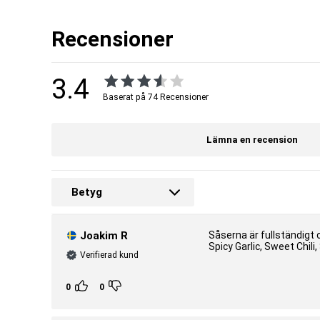
Är sockerfri.
Är fettfri.
Är kalorifri.
Recensioner
Är tillverkad i EU.
Nettovikt:
350 ml.
3.4
Smak:
Baserat på 74 Recensioner
Sweet & Smokey.
Artnr:
3205800019-1003
Lämna en recension
Tillverkare:
Slender Chef
EAN:
7350088101025
Betyg
Joakim R
Såserna är fullständigt 
Spicy Garlic, Sweet Chili,
Verifierad kund
0
0