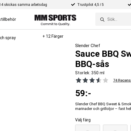
e 14 skickas samma arbetsdag
Trustpilot 4,5 / 5
tillbehör
+ 12 Färger
och spray
Slender Chef
Sauce BBQ Swe
BBQ-sås
Storlek:
350 ml
74 Recens
59
:-
Slender Chef BBQ Sweet & Smoke
marinader och grilloljor – fast hel
Välj färg