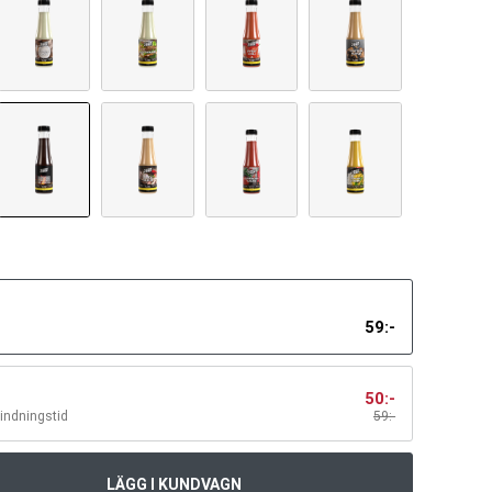
59
:-
50
:-
bindningstid
59
:-
LÄGG I KUNDVAGN