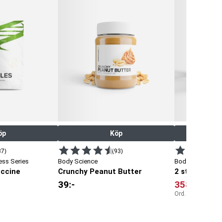
öp
Köp
37)
(93)
ess Series
Body Science
Body Science
uccine
Crunchy Peanut Butter
2 st Creatin
39
:-
358
:-
Ord. pris:
498
:-