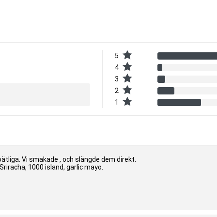
5
4
3
2
1
oätliga. Vi smakade , och slängde dem direkt.
 Sriracha, 1000 island, garlic mayo.