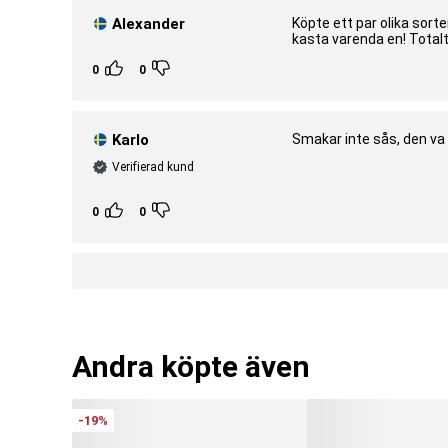
Alexander
Köpte ett par olika sorte
kasta varenda en! Totalt 
0
0
Karlo
Smakar inte sås, den va 
Verifierad kund
0
0
Andra köpte även
-19%