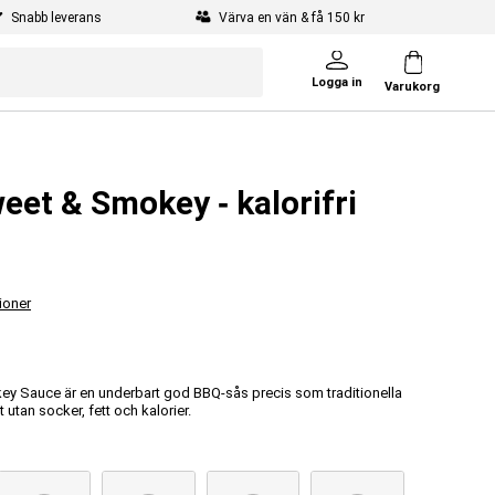
Snabb leverans
Värva en vän & få 150 kr
Logga in
Varukorg
et & Smokey ‐ kalorifri
ioner
y Sauce är en underbart god BBQ-sås precis som traditionella
t utan socker, fett och kalorier.