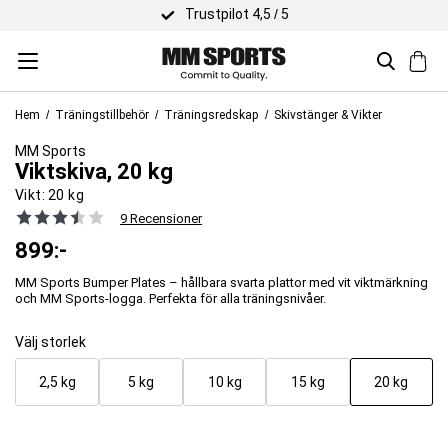
Sna
Hem
Träningstillbehör
Träningsredskap
Skivstänger & Vikter
MM Sports
Viktskiva, 20 kg
Vikt:
20 kg
9 Recensioner
899
:-
MM Sports Bumper Plates – hållbara svarta plattor med vit viktmärkning
och MM Sports-logga. Perfekta för alla träningsnivåer.
Välj storlek
2,5 kg
5 kg
10 kg
15 kg
20 kg