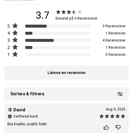
Gör varje lyft effektivare och säkrare med MM Sports Bumper Plates – din
träningspartner för resultat!
3.7
OBS:
Viktplattorna säljs styckvis.
Baserat på 9 Recensioner
5
3 Recensioner
Artnr:
11460011001-1003
4
1 Recension
Tillverkare:
MM Sports
3
4 Recensioner
EAN:
7340224405438
2
1 Recension
1
0 Recension
Lämna en recension
Sortera & filtrera
David
Aug 4, 2026
Verifierad kund
Bra kvalite, snabb frakt