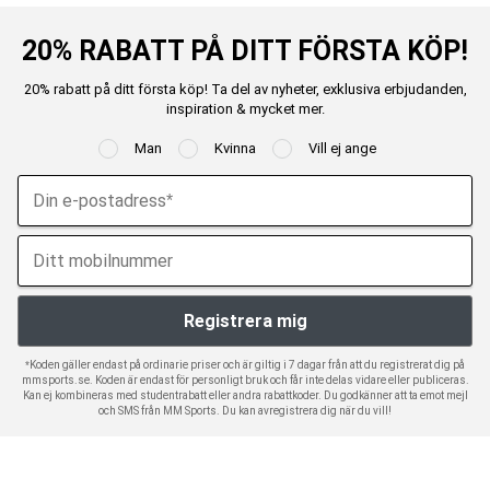
20% RABATT PÅ DITT FÖRSTA KÖP!
20% rabatt på ditt första köp! Ta del av nyheter, exklusiva erbjudanden,
inspiration & mycket mer.
Man
Kvinna
Vill ej ange
*Koden gäller endast på ordinarie priser och är giltig i 7 dagar från att du registrerat dig på
mmsports.se. Koden är endast för personligt bruk och får inte delas vidare eller publiceras.
Kan ej kombineras med studentrabatt eller andra rabattkoder. Du godkänner att ta emot mejl
och SMS från MM Sports. Du kan avregistrera dig när du vill!