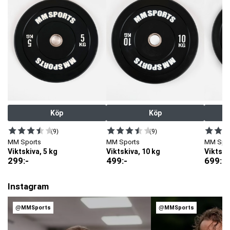
Köp
Köp
(9)
(9)
MM Sports
MM Sports
MM Spo
Viktskiva, 5 kg
Viktskiva, 10 kg
Viktski
299
:-
499
:-
699
:-
Instagram
@MMSports
@MMSports