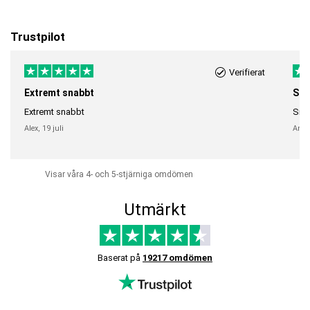
Trustpilot
Verifierat
Extremt snabbt
Sna
Extremt snabbt
Snab
Alex,
19 juli
Anni
Visar våra 4- och 5-stjärniga omdömen
Utmärkt
Baserat på
19217 omdömen