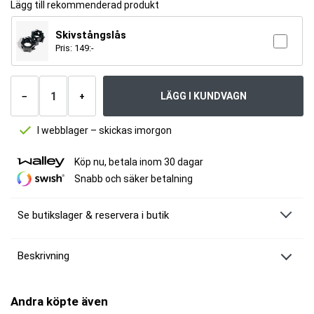
Lägg till rekommenderad produkt
Skivstångslås
Pris:
149
:-
Antal
produkter
LÄGG I KUNDVAGN
−
+
I webblager – skickas imorgon
Köp nu, betala inom 30 dagar
Snabb och säker betalning
Se butikslager & reservera i butik
Beskrivning
MM Sports Bumper Plates – Bygg styrka med kvalitet!
Uppgradera din träning med våra högkvalitativa Bumper Plates från MM
Andra köpte även
Sports! Dessa viktplattor är tillverkade för att klara tuffa lyft, oavsett