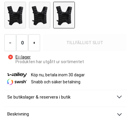
Antal
produkter
TILLFÄLLIGT SLUT
−
+
Ej i lager
Produkten har utgått ur sortimentet
Köp nu, betala inom 30 dagar
Snabb och säker betalning
Se butikslager & reservera i butik
Beskrivning
MM Sports Weight Vest 15 kg