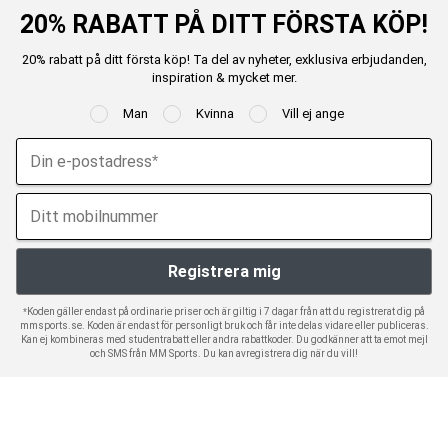
20% RABATT PÅ DITT FÖRSTA KÖP!
20% rabatt på ditt första köp! Ta del av nyheter, exklusiva erbjudanden,
inspiration & mycket mer.
Man
Kvinna
Vill ej ange
*Koden gäller endast på ordinarie priser och är giltig i 7 dagar från att du registrerat dig på
mmsports.se. Koden är endast för personligt bruk och får inte delas vidare eller publiceras.
Kan ej kombineras med studentrabatt eller andra rabattkoder. Du godkänner att ta emot mejl
och SMS från MM Sports. Du kan avregistrera dig när du vill!