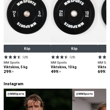
Köp
Köp
(9)
(9)
MM Sports
MM Sports
MM Spo
Viktskiva, 5 kg
Viktskiva, 10 kg
Viktski
299
:-
499
:-
699
:-
Instagram
@MMSports
@MMSports