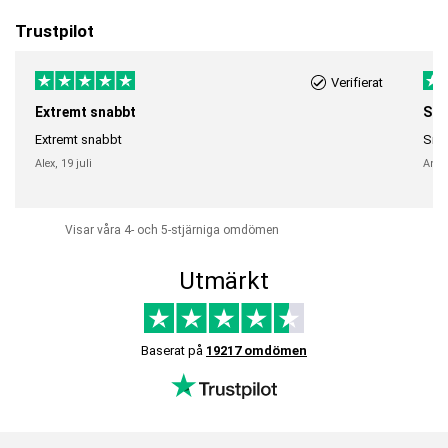
Trustpilot
Verifierat
Extremt snabbt
Sna
Extremt snabbt
Snab
Alex,
19 juli
Anni
Visar våra 4- och 5-stjärniga omdömen
Utmärkt
Baserat på
19217 omdömen