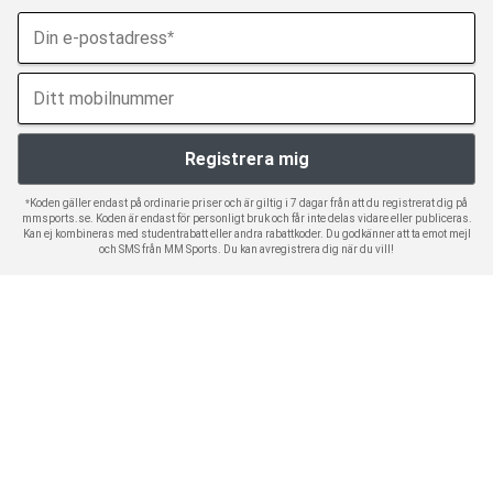
*Koden gäller endast på ordinarie priser och är giltig i 7 dagar från att du registrerat dig på
mmsports.se. Koden är endast för personligt bruk och får inte delas vidare eller publiceras.
Kan ej kombineras med studentrabatt eller andra rabattkoder. Du godkänner att ta emot mejl
och SMS från MM Sports. Du kan avregistrera dig när du vill!