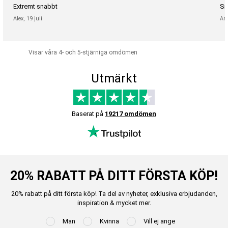
Extremt snabbt
Sn
Alex,
19 juli
An
Visar våra 4- och 5-stjärniga omdömen
Utmärkt
Baserat på
19217 omdömen
20% RABATT PÅ DITT FÖRSTA KÖP!
20% rabatt på ditt första köp! Ta del av nyheter, exklusiva erbjudanden,
inspiration & mycket mer.
Man
Kvinna
Vill ej ange