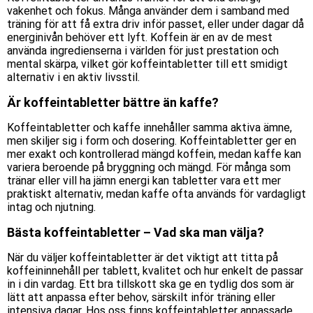
vakenhet och fokus. Många använder dem i samband med
träning för att få extra driv inför passet, eller under dagar då
energinivån behöver ett lyft. Koffein är en av de mest
använda ingredienserna i världen för just prestation och
mental skärpa, vilket gör koffeintabletter till ett smidigt
alternativ i en aktiv livsstil.
Är koffeintabletter bättre än kaffe?
Koffeintabletter och kaffe innehåller samma aktiva ämne,
men skiljer sig i form och dosering. Koffeintabletter ger en
mer exakt och kontrollerad mängd koffein, medan kaffe kan
variera beroende på bryggning och mängd. För många som
tränar eller vill ha jämn energi kan tabletter vara ett mer
praktiskt alternativ, medan kaffe ofta används för vardagligt
intag och njutning.
Bästa koffeintabletter – Vad ska man välja?
När du väljer koffeintabletter är det viktigt att titta på
koffeininnehåll per tablett, kvalitet och hur enkelt de passar
in i din vardag. Ett bra tillskott ska ge en tydlig dos som är
lätt att anpassa efter behov, särskilt inför träning eller
intensiva dagar. Hos oss finns koffeintabletter anpassade