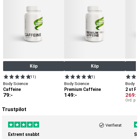
Köp
Köp
(11)
(1)
Body Science
Body Science
Body S
Caffeine
Premium Caffeine
2 st P
79
:-
149
:-
269
:-
Ord. pri
Trustpilot
Verifierat
Extremt snabbt
Sn