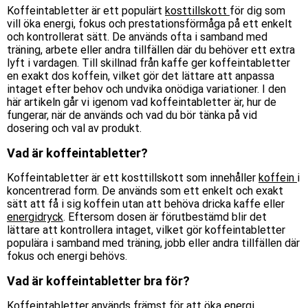
Koffeintabletter är ett populärt
kosttillskott
för dig som
vill öka energi, fokus och prestationsförmåga på ett enkelt
och kontrollerat sätt. De används ofta i samband med
träning, arbete eller andra tillfällen där du behöver ett extra
lyft i vardagen. Till skillnad från kaffe ger koffeintabletter
en exakt dos koffein, vilket gör det lättare att anpassa
intaget efter behov och undvika onödiga variationer. I den
här artikeln går vi igenom vad koffeintabletter är, hur de
fungerar, när de används och vad du bör tänka på vid
dosering och val av produkt.
Vad är koffeintabletter?
Koffeintabletter är ett kosttillskott som innehåller
koffein
i
koncentrerad form. De används som ett enkelt och exakt
sätt att få i sig koffein utan att behöva dricka kaffe eller
energidryck
. Eftersom dosen är förutbestämd blir det
lättare att kontrollera intaget, vilket gör koffeintabletter
populära i samband med träning, jobb eller andra tillfällen där
fokus och energi behövs.
Vad är koffeintabletter bra för?
Koffeintabletter används främst för att öka energi,