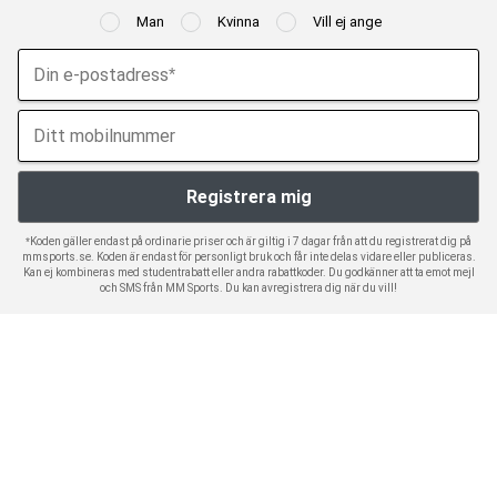
Man
Kvinna
Vill ej ange
*Koden gäller endast på ordinarie priser och är giltig i 7 dagar från att du registrerat dig på
mmsports.se. Koden är endast för personligt bruk och får inte delas vidare eller publiceras.
Kan ej kombineras med studentrabatt eller andra rabattkoder. Du godkänner att ta emot mejl
och SMS från MM Sports. Du kan avregistrera dig när du vill!