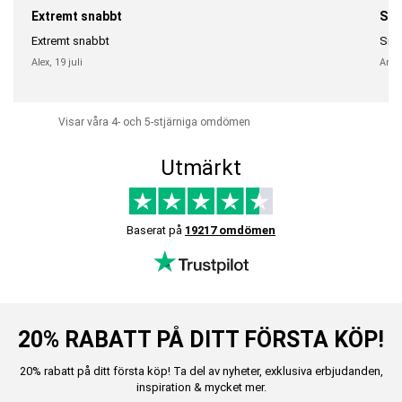
Extremt snabbt
Sna
Extremt snabbt
Snab
Alex,
19 juli
Anni
Visar våra 4- och 5-stjärniga omdömen
Utmärkt
Baserat på
19217 omdömen
20% RABATT PÅ DITT FÖRSTA KÖP!
20% rabatt på ditt första köp! Ta del av nyheter, exklusiva erbjudanden,
inspiration & mycket mer.