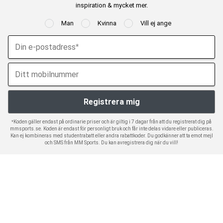
inspiration & mycket mer.
Man
Kvinna
Vill ej ange
*Koden gäller endast på ordinarie priser och är giltig i 7 dagar från att du registrerat dig på
mmsports.se. Koden är endast för personligt bruk och får inte delas vidare eller publiceras.
Kan ej kombineras med studentrabatt eller andra rabattkoder. Du godkänner att ta emot mejl
och SMS från MM Sports. Du kan avregistrera dig när du vill!