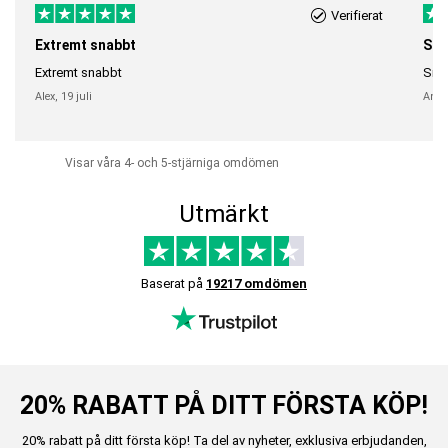
Verifierat
Extremt snabbt
Sna
Extremt snabbt
Snab
Alex,
19 juli
Anni
Visar våra 4- och 5-stjärniga omdömen
Utmärkt
Baserat på
19217 omdömen
20% RABATT PÅ DITT FÖRSTA KÖP!
20% rabatt på ditt första köp! Ta del av nyheter, exklusiva erbjudanden,