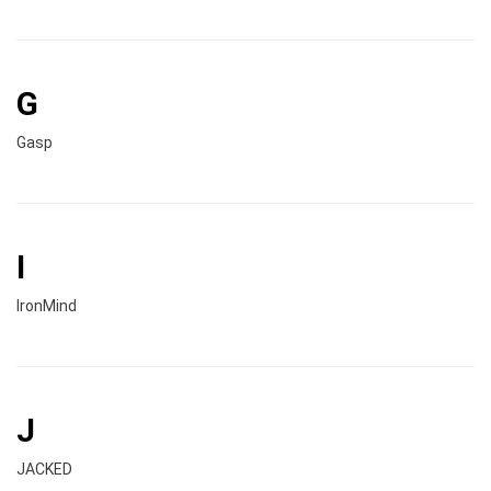
G
Gasp
I
IronMind
J
JACKED