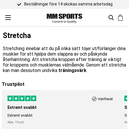
Beställningar före 14 skickas samma arbetsdag
Stretcha
Stretching innebär att du på olika sätt töjer ut/förlänger dina
muskler för att hjälpa dem slappna av och påskynda
återhämtning. Att stretcha kroppen efter träning är viktigt
för kroppens och musklernas välmående. Genom att stretcha
kan man dessutom undvika
träningsvärk
.
Trustpilot
Verifierat
Extremt snabbt
Sn
Extremt snabbt
Sn
Alex,
19 juli
An