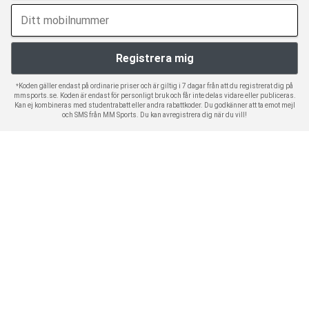
*Koden gäller endast på ordinarie priser och är giltig i 7 dagar från att du registrerat dig på
mmsports.se. Koden är endast för personligt bruk och får inte delas vidare eller publiceras.
Kan ej kombineras med studentrabatt eller andra rabattkoder. Du godkänner att ta emot mejl
och SMS från MM Sports. Du kan avregistrera dig när du vill!