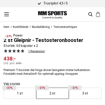
Trustpilot 4,5 / 5
Hem
Kosttillskott
Muskelökning
Testosteronhöjare
Viking Power
-37%
2 st Gleipnir - Testosteronbooster
Storlek:
60 kapslar x 2
1 Recension
438
:-
Ord. pris:
698
:-
Premium T-booster där höga doser laxogenin möter turkesteron.
Förstärkt med AstraGin® för optimalt upptag i kroppen.
Välj storlek
-37%
-37%
-37%
1 st
2 st
3 st