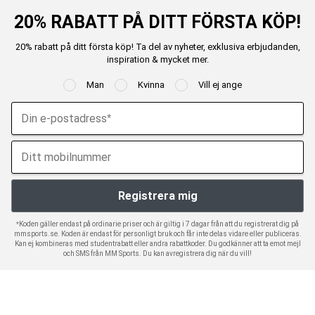
20% RABATT PÅ DITT FÖRSTA KÖP!
20% rabatt på ditt första köp! Ta del av nyheter, exklusiva erbjudanden,
inspiration & mycket mer.
Man
Kvinna
Vill ej ange
*Koden gäller endast på ordinarie priser och är giltig i 7 dagar från att du registrerat dig på
mmsports.se. Koden är endast för personligt bruk och får inte delas vidare eller publiceras.
Kan ej kombineras med studentrabatt eller andra rabattkoder. Du godkänner att ta emot mejl
och SMS från MM Sports. Du kan avregistrera dig när du vill!