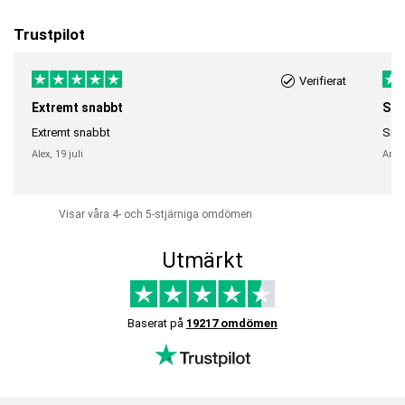
Trustpilot
Verifierat
Extremt snabbt
Sna
Extremt snabbt
Snab
Alex,
19 juli
Anni
Visar våra 4- och 5-stjärniga omdömen
Utmärkt
Baserat på
19217 omdömen