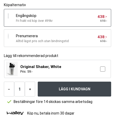
Köpalternativ
Engångsköp
438
:-
Fri frakt vid köp över 499kr
698:-
Prenumerera
438
:-
Alltid lägst pris och utan bindningstid
698
:-
Lägg till rekommenderad produkt
Original Shaker, White
Pris:
59
:-
Antal
produkter
LÄGG I KUNDVAGN
−
+
Beställningar före 14 skickas samma arbetsdag
Köp nu, betala inom 30 dagar