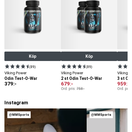
Panax notoginseng främjar normal kardiovaskulär hälsa.
Sarsaparilla främjar upptaget av örtextrakt och näringsämne.
OBS! Viktigt med en mångsidig och balanserad kost och hälsosam
livsstil.
Artnr:
SKU264641
Tillverkare:
Viking Power
Köp
Köp
(89)
(89)
Viking Power
Viking Power
Viking 
Odin Test-O-War
2 st Odin Test-O-War
3 st Od
379
:-
679
:-
959
:-
Ord. pris:
758
:-
Ord. pris
Instagram
@MMSports
@MMSports