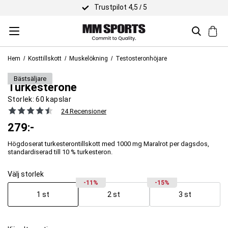
Trustpilot 4,5 / 5
Hem
Kosttillskott
Muskelökning
Testosteronhöjare
JACKED
bäst­säljare
Turkesterone
Storlek:
60 kapslar
24 Recensioner
279
:-
Högdoserat turkesterontillskott med 1000 mg Maralrot per dagsdos,
standardiserad till 10 % turkesteron.
Välj storlek
-11%
-15%
1 st
2 st
3 st