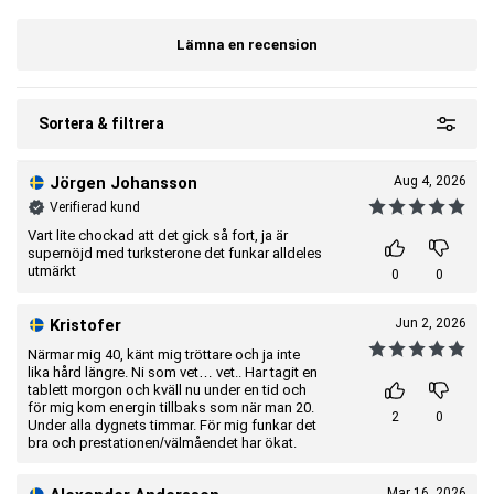
Artnr:
2453850015-1000
Tillverkare:
JACKED
Lämna en recension
EAN:
7650044529758
Sortera & filtrera
Jörgen Johansson
Aug 4, 2026
Verifierad kund
Vart lite chockad att det gick så fort, ja är
supernöjd med turksterone det funkar alldeles
utmärkt
0
0
Kristofer
Jun 2, 2026
Närmar mig 40, känt mig tröttare och ja inte
lika hård längre. Ni som vet… vet.. Har tagit en
tablett morgon och kväll nu under en tid och
för mig kom energin tillbaks som när man 20.
2
0
Under alla dygnets timmar. För mig funkar det
bra och prestationen/välmåendet har ökat.
Mar 16, 2026