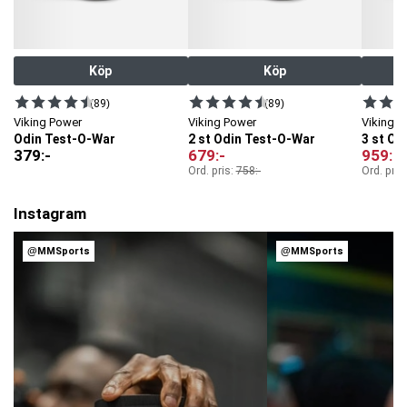
Köp
Köp
(89)
(89)
Viking Power
Viking Power
Viking 
Odin Test-O-War
2 st Odin Test-O-War
3 st Od
379
:-
679
:-
959
:-
Ord. pris:
758
:-
Ord. pris
Instagram
@MMSports
@MMSports