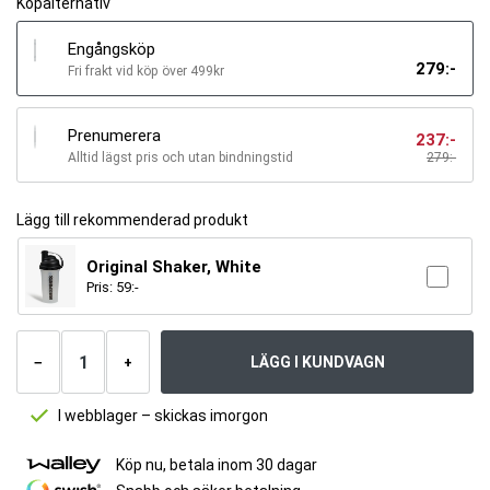
Köpalternativ
Engångsköp
279
:-
Fri frakt vid köp över 499kr
Prenumerera
237
:-
Alltid lägst pris och utan bindningstid
279
:-
Lägg till rekommenderad produkt
Original Shaker, White
Pris:
59
:-
Antal
produkter
LÄGG I KUNDVAGN
−
+
I webblager – skickas imorgon
Köp nu, betala inom 30 dagar