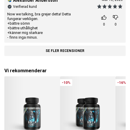
Alexander Andersson
Verifierad kund
Now we talking, bra grejer detta! Detta
fungerar verkligen.
+bättre sömn
0
0
+bättre uthållighet
+känner mig starkare
- finns inga minus.
SE FLER RECENSIONER
Vi rekommenderar
-10%
-16%