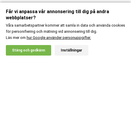
Får vi anpassa vår annonsering till dig på andra
webbplatser?
Våra samarbetspartner kommer att samla in data och använda cookies
för personifiering och mätning vid annonsering till dig.
Läs mer om
hur Google använder personuppgifter.
X
Stäng och godkänn
Inställningar
20% RABATT!
JACKED
279
:-
Turkesterone
Lägg i kundvagn
Kundsupport
Information