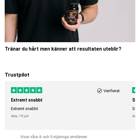
Tränar du hårt men känner att resultaten uteblir?
Trustpilot
Verifierat
Extremt snabbt
Sna
Extremt snabbt
Snab
Alex,
19 juli
Anni
Visar våra 4- och 5-stjärniga omdömen