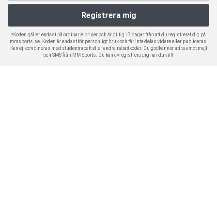
*Koden gäller endast på ordinarie priser och är giltig i 7 dagar från att du registrerat dig på
mmsports.se. Koden är endast för personligt bruk och får inte delas vidare eller publiceras.
Kan ej kombineras med studentrabatt eller andra rabattkoder. Du godkänner att ta emot mejl
och SMS från MM Sports. Du kan avregistrera dig när du vill!