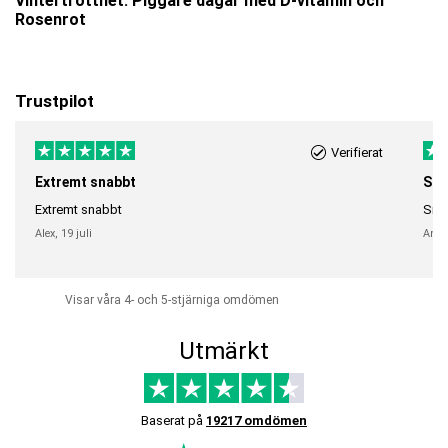
Vintertrötthet: Piggare dagar med D-vitamin och
Rosenrot
Trustpilot
Verifierat
Extremt snabbt
Sna
Extremt snabbt
Snab
Alex,
19 juli
Anni
Visar våra 4- och 5-stjärniga omdömen
Utmärkt
Baserat på
19217 omdömen