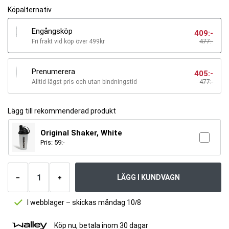
Köpalternativ
Engångsköp
409
:-
Fri frakt vid köp över 499kr
477:-
Prenumerera
405
:-
Alltid lägst pris och utan bindningstid
477
:-
Lägg till rekommenderad produkt
Original Shaker, White
Pris:
59
:-
Antal
produkter
LÄGG I KUNDVAGN
−
+
I webblager – skickas måndag 10/8
Köp nu, betala inom 30 dagar