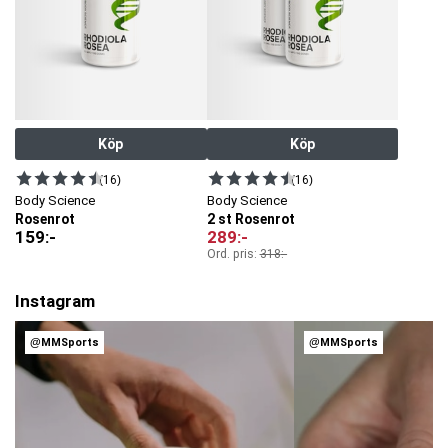
Köp
Köp
(16)
(16)
Body Science
Body Science
Rosenrot
2 st Rosenrot
159
:-
289
:-
Ord. pris:
318
:-
Instagram
@MMSports
@MMSports