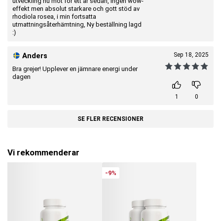
utveckling nu mot för ett år sedan, ingen wow-
effekt men absolut starkare och gott stöd av
rhodiola rosea, i min fortsatta
utmattningsåterhämtning, Ny beställning lagd
:)
Anders
Sep 18, 2025
Bra grejer! Upplever en jämnare energi under
dagen
1
0
SE FLER RECENSIONER
Vi rekommenderar
-9%