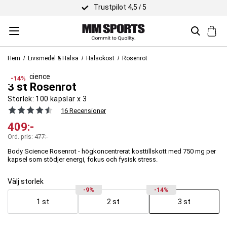
Trustpilot 4,5 / 5
Hem
Livsmedel & Hälsa
Hälsokost
Rosenrot
Body Science
-14%
3 st Rosenrot
Storlek:
100 kapslar x 3
16 Recensioner
409
:-
Ord. pris:
477
:-
Body Science Rosenrot - högkoncentrerat kosttillskott med 750 mg per
kapsel som stödjer energi, fokus och fysisk stress.
Välj storlek
-9%
-14%
1 st
2 st
3 st