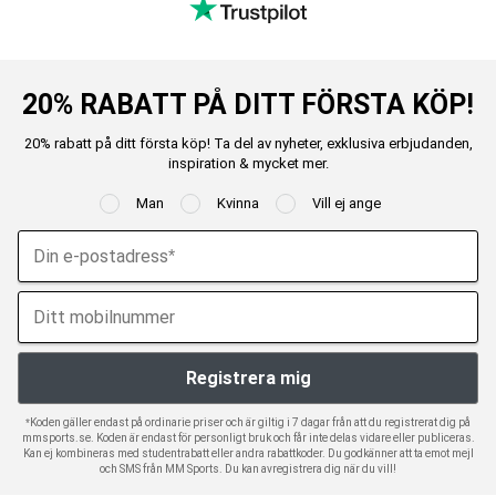
20% RABATT PÅ DITT FÖRSTA KÖP!
20% rabatt på ditt första köp! Ta del av nyheter, exklusiva erbjudanden,
inspiration & mycket mer.
Man
Kvinna
Vill ej ange
*Koden gäller endast på ordinarie priser och är giltig i 7 dagar från att du registrerat dig på
mmsports.se. Koden är endast för personligt bruk och får inte delas vidare eller publiceras.
Kan ej kombineras med studentrabatt eller andra rabattkoder. Du godkänner att ta emot mejl
och SMS från MM Sports. Du kan avregistrera dig när du vill!