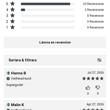
Kolhydrater
16 g
8 g
5
23 Recensioner
-varav sockerarter
1,3 g
0,7 g
-varav polyoler
12,7 g
6,4 g
4
2 Recensioner
3
0 Recension
Fiber
53 g
27 g
2
0 Recension
1
0 Recension
Protein
4 g
2 g
Lämna en recension
Salt
0,05 g
0,03 g
Sortera & filtrera
Hanna B
Jul 27, 2026
Verifierad kund
Supergoda!
0
0
Malin K
Apr 27, 2026