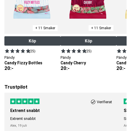
+ 11 Smaker
+ 11 Smaker
Köp
Köp
(25)
(25)
Pändy
Pändy
Pändy
Candy Fizzy Bottles
Candy Cherry
Candy T
20
:-
20
:-
20
:-
Trustpilot
Verifierat
Extremt snabbt
Sna
Extremt snabbt
Snab
Alex,
19 juli
Anni