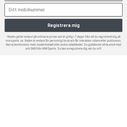
*Koden gäller endast på ordinarie priser och är giltig i 7 dagar från att du registrerat dig på
mmsports.se. Koden är endast för personligt bruk och får inte delas vidare eller publiceras.
Kan ej kombineras med studentrabatt eller andra rabattkoder. Du godkänner att ta emot mejl
och SMS från MM Sports. Du kan avregistrera dig när du vill!