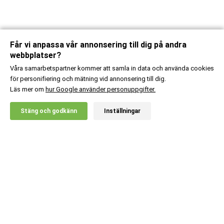
Får vi anpassa vår annonsering till dig på andra
webbplatser?
Våra samarbetspartner kommer att samla in data och använda cookies
för personifiering och mätning vid annonsering till dig.
Läs mer om
hur Google använder personuppgifter.
X
Stäng och godkänn
Inställningar
20% RABATT!
Pändy
20
:-
Candy Fluffy Clouds
Lägg i kundvagn
Kundsupport