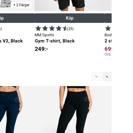
+ 2 Färger
öp
Köp
6)
(25)
MM Sports
Body Science
 V2, Black
Gym T-shirt, Black
2 st Whey 1
249
:-
699
:-
Ord. pris:
798
:-