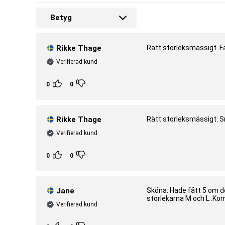
Betyg
Artnr:
1151900005-1004
Tillverkare:
MM Sports
EAN:
7340224412375
Rikke Thage
Rätt storleksmässigt. F
Verifierad kund
0
0
Rikke Thage
Rätt storleksmässigt. S
Verifierad kund
0
0
Jane
Sköna. Hade fått 5 om de
storlekarna M och L .Ko
Verifierad kund