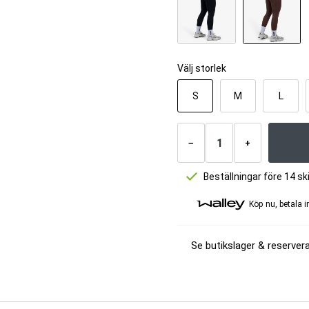
Välj storlek
S
M
L
Antal
produkter
−
+
Beställningar före 14 
Köp nu, betala 
Se butikslager & reservera