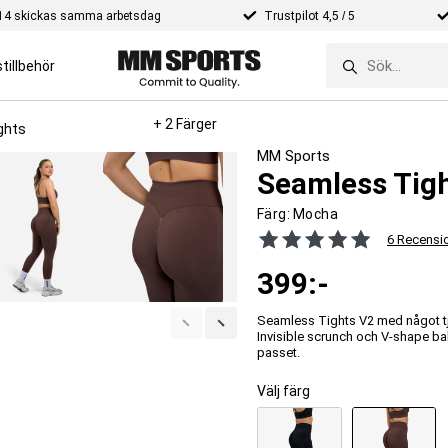
e 14 skickas samma arbetsdag
Trustpilot 4,5 / 5
tillbehör
+ 2 Färger
ghts
MM Sports
Seamless Tig
Färg:
Mocha
6 Recensi
399
:-
Seamless Tights V2 med något tjo
Invisible scrunch och V-shape ba
passet.
Välj färg