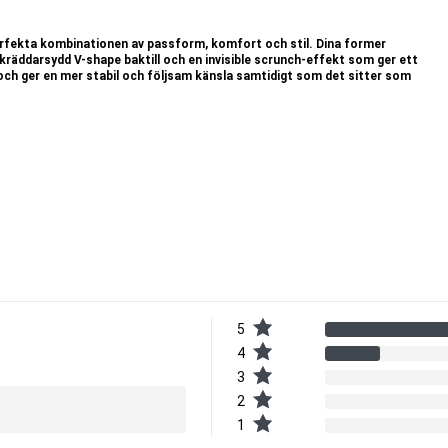
rfekta kombinationen av passform, komfort och stil. Dina former
kräddarsydd V-shape baktill och en invisible scrunch-effekt som ger ett
och ger en mer stabil och följsam känsla samtidigt som det sitter som
kande material som andas och transporterar bort fukt, perfekt även under
e känsla och extra självförtroende i varje rörelse. Den sömlösa
5
4
3
gs.
2
1