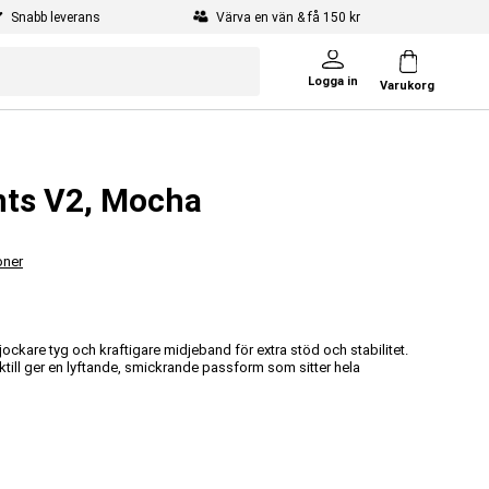
Snabb leverans
Värva en vän & få 150 kr
Logga in
Varukorg
hts V2, Mocha
oner
ckare tyg och kraftigare midjeband för extra stöd och stabilitet.
ktill ger en lyftande, smickrande passform som sitter hela