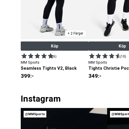
+ 2 Färger
Köp
Köp
(6)
(10)
MM Sports
MM Sports
Seamless Tights V2, Black
Tights Christie Poc
399
:-
349
:-
Instagram
@MMSports
@MMSpor