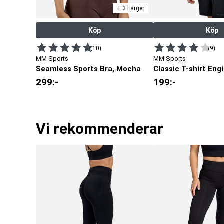
+ 3 Färger
Köp
Köp
(10)
(9)
MM Sports
MM Sports
Seamless Sports Bra, Mocha
299
:-
199
:-
Vi rekommenderar