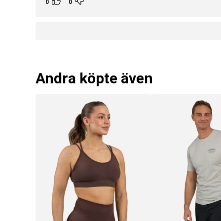
0
0
Andra köpte även