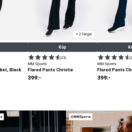
+ 2 Färger
Köp
K
(23)
(
MM Sports
MM Sports
ket, Black
Flared Pants Christie
Flared Pants Chr
399
:-
399
:-
ts
@MMSports