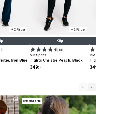
+ 2 Färger
+ 2 Färger
öp
Köp
23)
(15)
MM Sports
MM Sports
istie, Iron Blue
Tights Christie Peach, Black
Tights Christ
349
:-
349
:-
@MMSports
@MMSpor