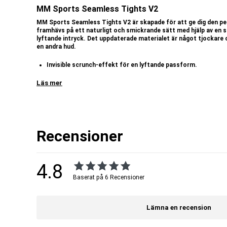
MM Sports Seamless Tights V2
MM Sports Seamless Tights V2 är skapade för att ge dig den pe
framhävs på ett naturligt och smickrande sätt med hjälp av en s
lyftande intryck. Det uppdaterade materialet är något tjockare 
en andra hud.
Invisible scrunch-effekt för en lyftande passform.
V-shape baktill för en smickrande silhuett.
Kraftigare midjeband för extra stöd och stabilitet.
Läs mer
Seamless design, följsam och skön mot huden.
Normalhög midja som sitter säkert på plats.
Svettavvisande och snabbtorkande material.
Tightsen är tillverkade i ett stretchigt, svettavvisande och snabbtor
intensiva träningspass. Det något kraftigare tyget ger en mer täckand
Recensioner
konstruktionen minskar risken för skav och ger en stilren look.
MM Sports Seamless Tights V2 passar dig som:
Vill ha en smickrande passform med shaping-effekt.
4.8
Önskar mer stöd tack vare ett kraftigare midjeband.
Baserat på 6 Recensioner
Tränar styrka, kondition eller andra träningsformer.
Söker maximal komfort utan skav.
Vill ha ett par snygga
träningstights
som fungerar även till varda
Lämna en recension
Modellen är 174 cm lång och bär storlek L.
Passform
: Tight passform