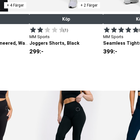
+ 4 Färger
+ 2 Färger
Köp
K
(1)
(
MM Sports
MM Sports
Joggers Shorts, Black
Seamless Tights
Classic T-shirt Engineered, Warm Grey
299
:-
399
:-