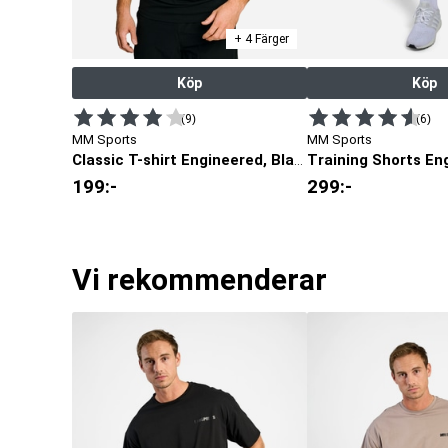
+ 4 Färger
Köp
Köp
(9)
(6)
MM Sports
MM Sports
Classic T-shirt Engineered, Black
199
:-
299
:-
Vi rekommenderar