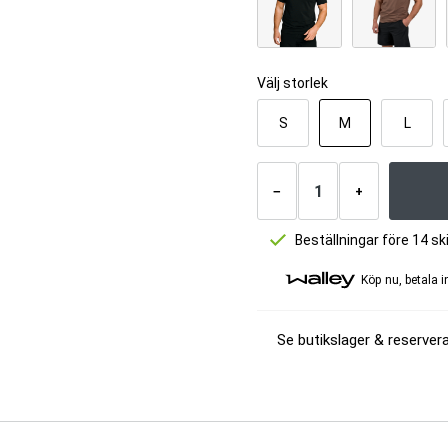
Välj storlek
S
M
L
Antal
produkter
−
+
Beställningar före 14 
Köp nu, betala 
Se butikslager & reservera