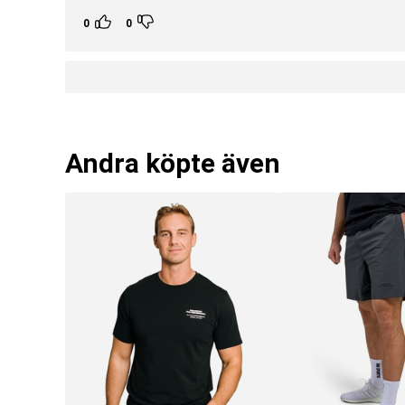
0
0
Andra köpte även