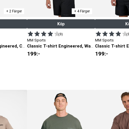
+ 2 Färger
+ 4 Färger
Köp
K
(9)
(
MM Sports
MM Sports
Training Shorts Engineered, Cool Grey
Classic T-shirt Engineered, Warm Grey
199
:-
199
:-