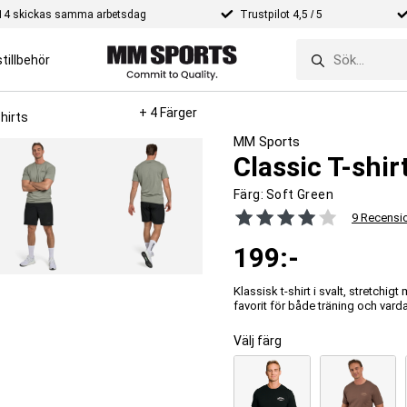
e 14 skickas samma arbetsdag
Trustpilot 4,5 / 5
tillbehör
+ 4 Färger
hirts
MM Sports
Classic T-shi
Färg:
Soft Green
9 Recensi
199
:-
Klassisk t-shirt i svalt, stretchig
favorit för både träning och vard
Välj färg