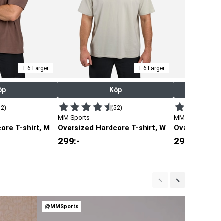
+ 6 Färger
+ 6 Färger
öp
Köp
52)
(52)
MM Sports
MM Sports
Oversized Hardcore T-shirt, Mocha
Oversized Hardcore T-shirt, Warm Grey
299
:-
299
:-
@MMSports
@MMSpor