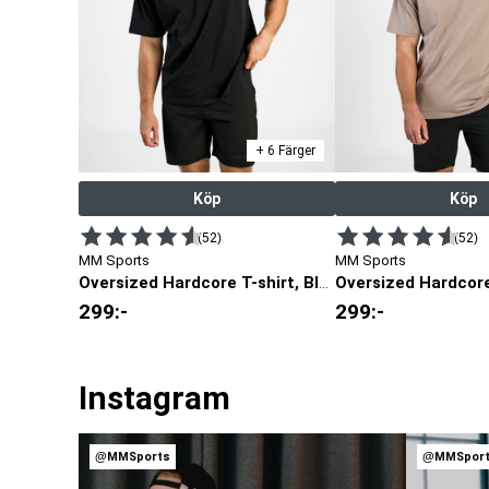
+ 6 Färger
Köp
Köp
(52)
(52)
MM Sports
MM Sports
Oversized Hardcore T-shirt, Black
299
:-
299
:-
Instagram
@MMSports
@MMSpor