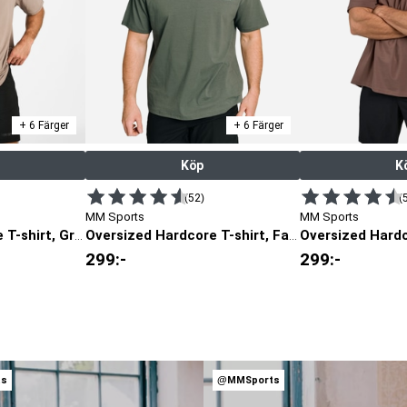
+ 6 Färger
+ 6 Färger
Köp
K
(52)
(
MM Sports
MM Sports
Oversized Hardcore T-shirt, Greige
Oversized Hardcore T-shirt, Faded Green
299
:-
299
:-
ts
@MMSports