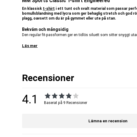
MM Sports Classic T-shirt Engineered
En klassisk
t-shirt
i ett tunt och svalt material som passar perfe
bomullsblandning med lycra som ger behaglig stretch och god rö
plagg, oavsett om du är på gymmet eller ute på stan.
Bekväm och mångsidig
Den regular fit-passformen ger en tidlös siluett som sitter snyggt uta
och en enkel men genomtänkt design.
Läs mer
Modellens längd:
193 cm
Modellen bär storlek:
L
Passform:
Regular fit
Recensioner
Artnr:
1160200001-1019
Tillverkare:
MM Sports
EAN:
7340224410968
4.1
Baserat på 9 Recensioner
Lämna en recension