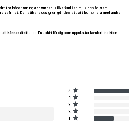
kt för både träning och vardag. Tillverkad i en mjuk och följsam
relsefrihet. Den stilrena designen gör den lätt att kombinera med andra
n att kännas åtsittande. En t-shirt för dig som uppskattar komfort, funktion
5
4
3
2
1