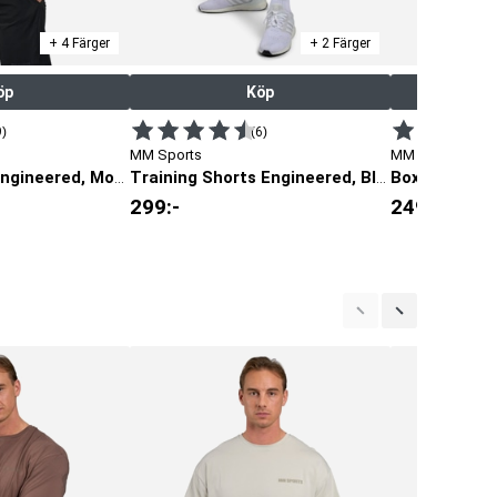
+ 4 Färger
+ 2 Färger
öp
Köp
9)
(6)
MM Sports
MM Sports
Box Tee Eng
Classic T-shirt Engineered, Mocha
Training Shorts Engineered, Black
299
:-
249
:-