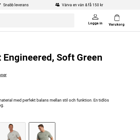
Snabb leverans
Värva en vän & få 150 kr
Logga in
Varukorg
rt Engineered, Soft Green
oner
t material med perfekt balans mellan stil och funktion. En tidlös
ag.