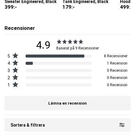
Sweater Engineered, Black
Tank Engineered, Black
Hoodie 
EAN:
7332576096945
399
:-
179
:-
499
:-
Recensioner
4.9
Baserat på 9 Recensioner
5
8 Recensioner
4
1 Recension
3
0 Recension
2
0 Recension
1
0 Recension
Lämna en recension
Sortera & filtrera