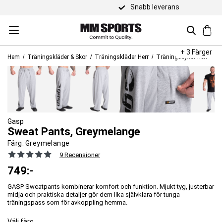
Snabb leverans
+ 3 Färger
Hem
Träningskläder & Skor
Träningskläder Herr
Träningsbyxor herr
Gasp
Sweat Pants, Greymelange
Färg:
Greymelange
9 Recensioner
749
:-
GASP Sweatpants kombinerar komfort och funktion. Mjukt tyg, justerbar
midja och praktiska detaljer gör dem lika självklara för tunga
träningspass som för avkoppling hemma.
Välj färg