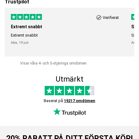
Trustpilot
Verifierat
Extremt snabbt
Sna
Extremt snabbt
Snab
Alex,
19 juli
Anni
Visar våra 4- och 5-stjärniga omdömen
Utmärkt
Baserat på
19217 omdömen
20% RABATT PÅ DITT FÖRSTA KÖP!