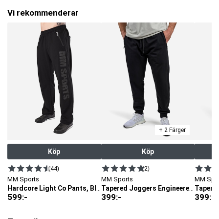
Vi rekommenderar
+ 2 Färger
Köp
Köp
(44)
(2)
MM Sports
MM Sports
MM Spo
Hardcore Light Co Pants, Black
Tapered Joggers Engineered, Black
599
:-
399
:-
399
:-