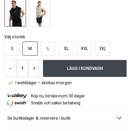
Välj storlek
S
M
L
XL
XXL
3XL
Antal
produkter
LÄGG I KUNDVAGN
−
+
I webblager – skickas imorgon
Köp nu, betala inom 30 dagar
Snabb och säker betalning
Se butikslager & reservera i butik