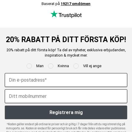
Baserat på
19217 omdömen
20% RABATT PÅ DITT FÖRSTA KÖP!
20% rabatt på ditt första köp! Ta del av nyheter, exklusiva erbjudanden,
inspiration & mycket mer.
Man
Kvinna
Vill ej ange
*Koden gäller endast på ordinarie priser och är giltig i 7 dagar från att du registrerat dig på
mmsports.se. Koden är endast för personligt bruk och får inte delas vidare eller publiceras.