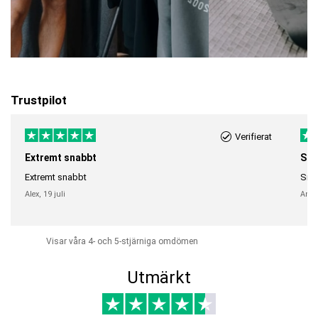
Trustpilot
Verifierat
Extremt snabbt
Sna
Extremt snabbt
Snab
Alex,
19 juli
Anni
Visar våra 4- och 5-stjärniga omdömen
Utmärkt