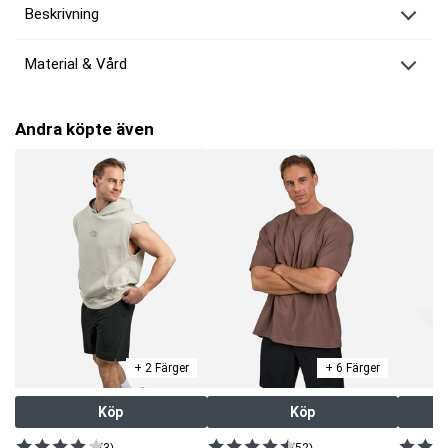
Beskrivning
MM Sports Sleeveless Hoodie
Material & Vård
En ärmlös hoodie i kraftigt material och avslappnad passform, perfekt
för dig som vill ha något rejält utan att det känns för tungt. Den
Material:
100 % bomull
oborstade insidan ger en naturlig känsla mot huden och gör hoodien
Tvättråd:
30 °C, använd ej sköljmedel, torktumla ej
extra skön att bära – både under uppvärmning och mellan passen.
Andra köpte även
Oversize med maximal rörelsefrihet
Den oversized siluetten ger gott om rörelseutrymme och en modern look,
samtidigt som den ärmlösa designen låter dig röra dig fritt och obehindrat.
Ett perfekt val för intensiva träningspass eller som ett stilrent lager till
vardags. Materialet ger en stabil känsla utan att kompromissa med
komforten.
Modellens längd:
193 cm
Modellen bär storlek:
L
Passform:
Oversized
Färger:
Black, Warm Grey
+ 2 Färger
+ 6 Färger
Artnr:
1160200009-1001
Tillverkare:
MM Sports
Köp
Köp
EAN:
7340224412108
(3)
(52)