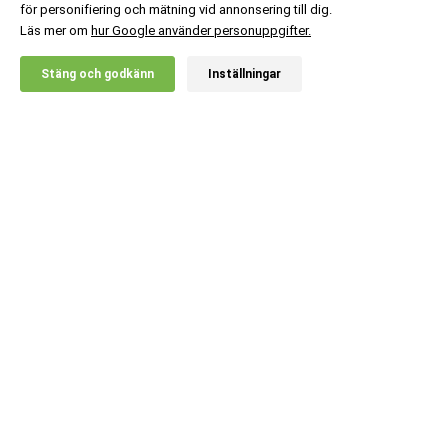
för personifiering och mätning vid annonsering till dig.
Läs mer om
hur Google använder personuppgifter.
X
Stäng och godkänn
Inställningar
20% RABATT!
MM Sports
349
:-
Sleeveless Hoodie, Black
Lägg i kundvagn
Kundsupport
Information
Populära kategorier