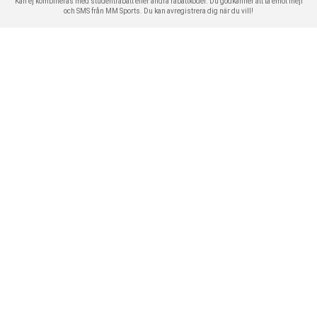
Kan ej kombineras med studentrabatt eller andra rabattkoder. Du godkänner att ta emot mejl
och SMS från MM Sports. Du kan avregistrera dig när du vill!