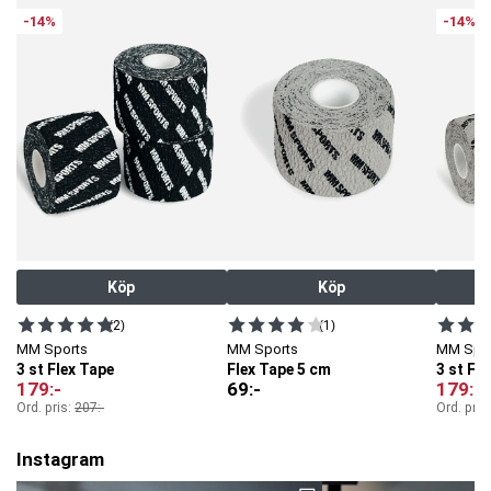
-14%
-14%
Köp
Köp
(2)
(1)
MM Sports
MM Sports
MM Spo
3 st Flex Tape
Flex Tape 5 cm
3 st Fl
179
:-
69
:-
179
:-
Ord. pris:
207
:-
Ord. pris
Instagram