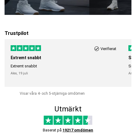
Trustpilot
Verifierat
Extremt snabbt
Sna
Extremt snabbt
Snab
Alex,
19 juli
Anni
Visar våra 4- och 5-stjärniga omdömen
Utmärkt
Baserat på
19217 omdömen