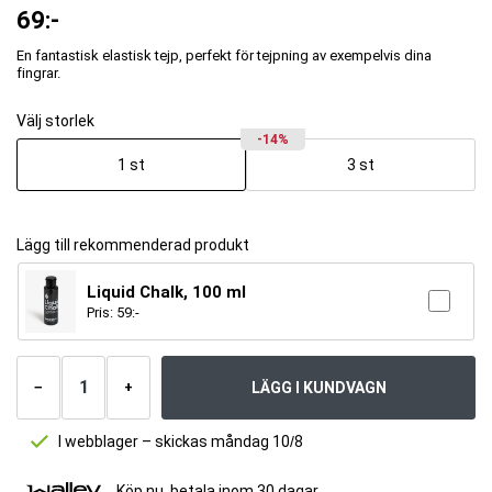
69
:-
En fantastisk elastisk tejp, perfekt för tejpning av exempelvis dina
fingrar.
Välj storlek
-14%
1 st
3 st
Lägg till rekommenderad produkt
Liquid Chalk, 100 ml
Pris:
59
:-
Antal
produkter
LÄGG I KUNDVAGN
−
+
I webblager – skickas måndag 10/8
Köp nu, betala inom 30 dagar