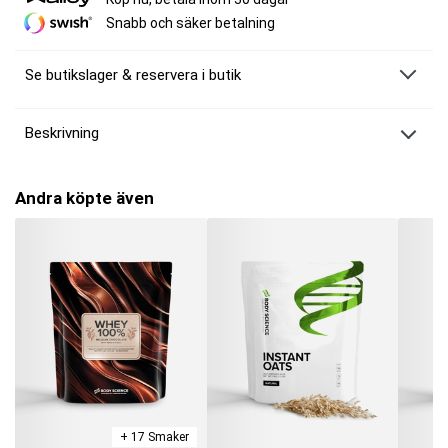
Snabb och säker betalning
Se butikslager & reservera i butik
Beskrivning
MM Sports Flex Tape
MM Sports Flex Tape är tejpen för dina hårda träningspass. Med
Andra köpte även
förbättrat klister och en längd på 6,9 meter får du en superstretchig
tejp som enkelt kan lindas runt till exempel fingrarna och rivs av
smidigt utan sax.
Den elastiska tejpen är perfekt för att förbättra ditt hookgrip och tumlås,
skydda tummarna och ge ett bättre grepp vid tunga lyft och många
repetitioner. Passar utmärkt för crossfit, styrketräning och tyngdlyftning.
MM Sports Flex Tape är ett bra val när du vill ha måttligt stöd och snabbt
skydd. Den är elastisk, har bra fäste och håller sig på plats under hela
passet. Används ofta tillsammans med en icke elastisk tejp som
zinkoxidtejp (MM Sports Coach Tape) för extra komfort, skydd och stabilitet.
Mått: 5 cm x 6,9 m
+ 17 Smaker