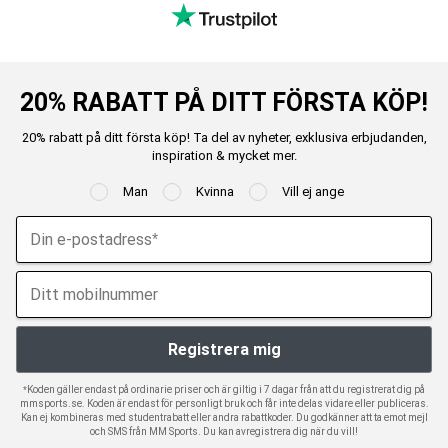
20% RABATT PÅ DITT FÖRSTA KÖP!
20% rabatt på ditt första köp! Ta del av nyheter, exklusiva erbjudanden,
inspiration & mycket mer.
Man
Kvinna
Vill ej ange
*Koden gäller endast på ordinarie priser och är giltig i 7 dagar från att du registrerat dig på
mmsports.se. Koden är endast för personligt bruk och får inte delas vidare eller publiceras.
Kan ej kombineras med studentrabatt eller andra rabattkoder. Du godkänner att ta emot mejl
och SMS från MM Sports. Du kan avregistrera dig när du vill!