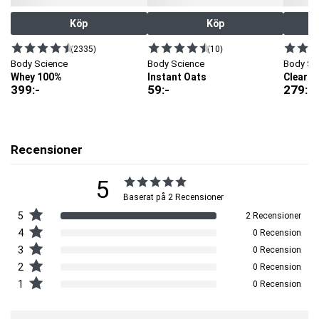
Artnr:
8104540008-1010
Köp
Köp
Tillverkare:
MM Sports
(2335)
(10)
EAN:
7340224400006
Body Science
Body Science
Body Sc
Whey 100%
Instant Oats
Clear W
399
:-
59
:-
279
:-
Recensioner
5
Baserat på 2 Recensioner
5
2 Recensioner
4
0 Recension
3
0 Recension
2
0 Recension
1
0 Recension