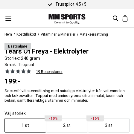
Trustpilot 4,5 / 5
Hem
Kosttillskott
Vitaminer & Mineraler
Vätskeersättning
Viking Power
bäst­säljare
Tears Of Freya - Elektrolyter
Storlek:
240 gram
Smak:
Tropical
19 Recensioner
199
:-
Sockerfri vätskeersättning med naturliga elektrolyter från vattenmelon
och kokosvatten. Toppat med aminosyrorna citrullinmalat, taurin och
betain, samt flera viktiga vitaminer och mineraler.
Välj storlek
-10%
-16%
1 st
2 st
3 st