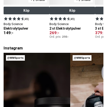
+ 2 Smaker
+ 2 Smaker
Köp
Köp
(49)
(49)
Body Science
Body Science
Body Sc
Elektrolytpulver
2 st Elektrolytpulver
3 st El
149
:-
269
:-
379
:-
Ord. pris:
298
:-
Ord. pris
Instagram
@MMSports
@MMSports