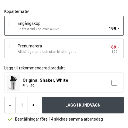
Köpalternativ
Engångsköp
199
:-
Fri frakt vid köp över 499kr
Prenumerera
169
:-
Alltid lägst pris och utan bindningstid
199
:-
Lägg till rekommenderad produkt
Original Shaker, White
Pris:
59
:-
Antal
produkter
LÄGG I KUNDVAGN
−
+
Beställningar före 14 skickas samma arbetsdag