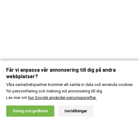
Får vi anpassa vår annonsering till dig på andra
webbplatser?
Våra samarbetspartner kommer att samla in data och använda cookies
för personifiering och mätning vid annonsering till dig.
Läs mer om
hur Google använder personuppgifter.
X
Stäng och godkänn
Inställningar
20% RABATT!
Viking Power
199
:-
Tears Of Freya -