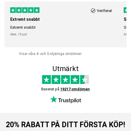
Verifierat
Extremt snabbt
Sna
Extremt snabbt
Snab
Alex,
19 juli
Anni
Visar våra 4- och 5-stjärniga omdömen
Utmärkt
Baserat på
19217 omdömen
20% RABATT PÅ DITT FÖRSTA KÖP!