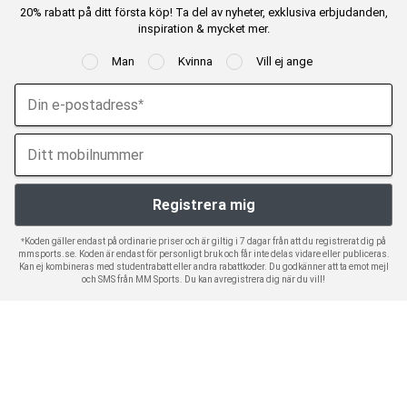
20% rabatt på ditt första köp! Ta del av nyheter, exklusiva erbjudanden,
inspiration & mycket mer.
Man
Kvinna
Vill ej ange
*Koden gäller endast på ordinarie priser och är giltig i 7 dagar från att du registrerat dig på
mmsports.se. Koden är endast för personligt bruk och får inte delas vidare eller publiceras.
Kan ej kombineras med studentrabatt eller andra rabattkoder. Du godkänner att ta emot mejl
och SMS från MM Sports. Du kan avregistrera dig när du vill!