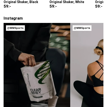
Original Shaker, Black
Original Shaker, White
Origina
59
:-
59
:-
59
:-
Instagram
@MMSports
@MMSports