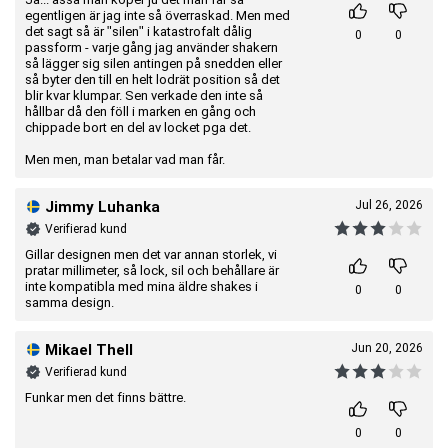
egentligen är jag inte så överraskad. Men med
det sagt så är "silen" i katastrofalt dålig
0
0
passform - varje gång jag använder shakern
så lägger sig silen antingen på snedden eller
så byter den till en helt lodrät position så det
blir kvar klumpar. Sen verkade den inte så
hållbar då den föll i marken en gång och
chippade bort en del av locket pga det.
Men men, man betalar vad man får.
Jimmy Luhanka
Jul 26, 2026
Verifierad kund
Gillar designen men det var annan storlek, vi
pratar millimeter, så lock, sil och behållare är
inte kompatibla med mina äldre shakes i
0
0
samma design.
Mikael Thell
Jun 20, 2026
Verifierad kund
Funkar men det finns bättre.
0
0