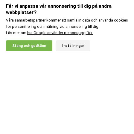
Får vi anpassa vår annonsering till dig på andra
webbplatser?
Våra samarbetspartner kommer att samla in data och använda cookies
för personifiering och mätning vid annonsering till dig.
Läs mer om
hur Google använder personuppgifter.
X
Stäng och godkänn
Inställningar
20% RABATT!
MM Sports
59
:-
Original Shaker, Iron Blue
Lägg i kundvagn
Kundsupport
Information