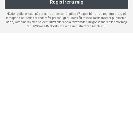
*Koden gäller endast på ordinarie priser och är giltig i 7 dagar från att du registrerat dig på
mmsports.se. Koden är endast för personligt bruk och får inte delas vidare eller publiceras.
Kan ej kombineras med studentrabatt eller andra rabattkoder. Du godkänner att ta emot mejl
och SMS från MM Sports. Du kan avregistrera dig när du vill!