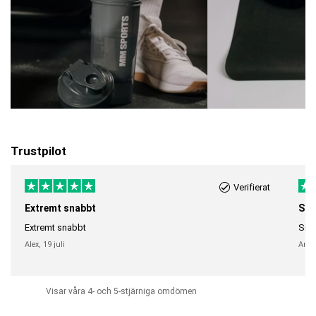
Trustpilot
Verifierat
Extremt snabbt
Sna
Extremt snabbt
Snab
Alex,
19 juli
Anni
Visar våra 4- och 5-stjärniga omdömen